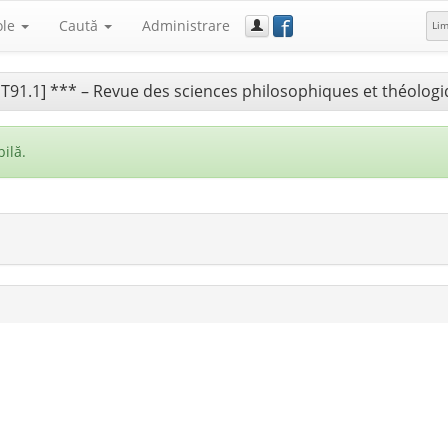
f
ole
Caută
Administrare
Li
T91.1] *** – Revue des sciences philosophiques et théolog
ilă.