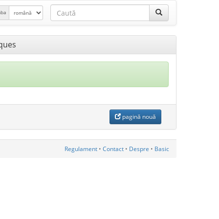
mba
iques
pagină nouă
Regulament
•
Contact
•
Despre
•
Basic