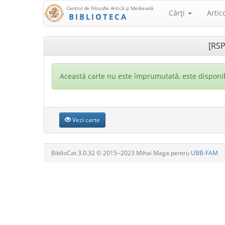
Centrul de Filosofie Antică şi Medievală
Cărţi
Artic
BIBLIOTECA
[RSP
Această carte nu este împrumutată, este disponib
Vezi carte
BiblioCat 3.0.32 © 2015‒2023 Mihai Maga pentru
UBB-FAM