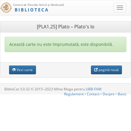
Centrul de Filosofie Antică şi Medievală
BIBLIOTECA
[PLA1.25] Plato – Plato's Io
Această carte nu este împrumutată, este disponibilă.
Vezi carte
pagină nouă
BiblioCat 3.0.32 © 2015‒2023 Mihai Maga pentru
UBB-FAM
Regulament
•
Contact
•
Despre
•
Basic