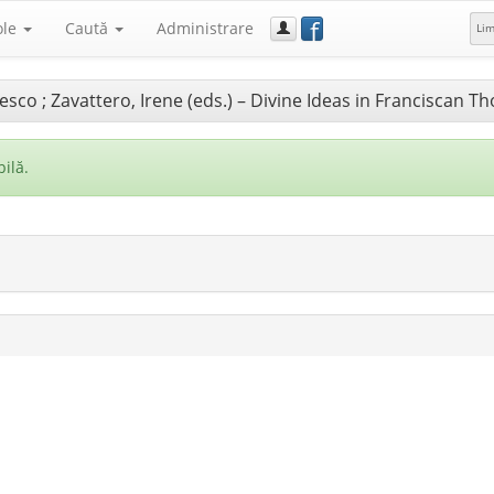
f
ole
Caută
Administrare
Li
esco ; Zavattero, Irene (eds.) – Divine Ideas in Franciscan Th
ilă.