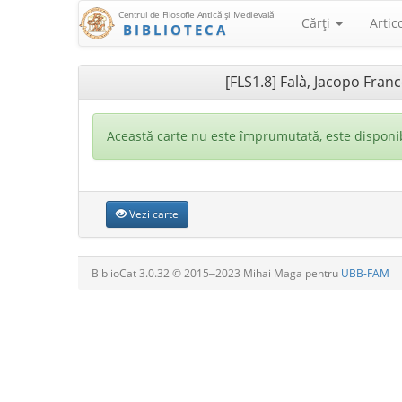
Centrul de Filosofie Antică şi Medievală
Cărţi
Artic
BIBLIOTECA
[FLS1.8] Falà, Jacopo Franc
Această carte nu este împrumutată, este disponib
Vezi carte
BiblioCat 3.0.32 © 2015‒2023 Mihai Maga pentru
UBB-FAM