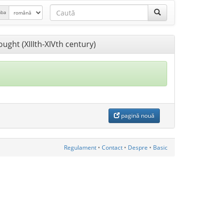
mba
ought (XIIIth-XIVth century)
pagină nouă
Regulament
•
Contact
•
Despre
•
Basic