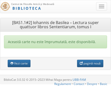
Centrul de Filosofie Antică şi Medievală
BIBLIOTECA
[BAS1.1#2] Iohannis de Basilea – Lectura super
quattuor libros Sententiarum, tomus I
Această carte nu este împrumutată, este disponibilă.
Vezi carte
pagină nouă
BiblioCat 3.0.32 © 2015‒2023 Mihai Maga pentru
UBB-FAM
Regulament
•
Contact
•
Despre
•
Basic