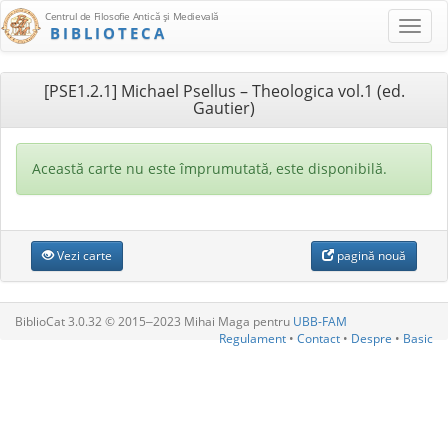
Centrul de Filosofie Antică şi Medievală
BIBLIOTECA
[PSE1.2.1] Michael Psellus – Theologica vol.1 (ed.
Gautier)
Această carte nu este împrumutată, este disponibilă.
Vezi carte
pagină nouă
BiblioCat 3.0.32 © 2015‒2023 Mihai Maga pentru
UBB-FAM
Regulament
•
Contact
•
Despre
•
Basic