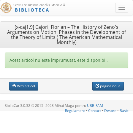
Centrul de Filosofie Antică şi Medievală
BIBLIOTECA
[x-caj1.9] Cajori, Florian – The History of Zeno's
Arguments on Motion: Phases in the Development of
the Theory of Limits ( The American Mathematical
Monthly)
Acest articol nu este împrumutat, este disponibil.
Vezi articol
pagină nouă
BiblioCat 3.0.32 © 2015‒2023 Mihai Maga pentru
UBB-FAM
Regulament
•
Contact
•
Despre
•
Basic