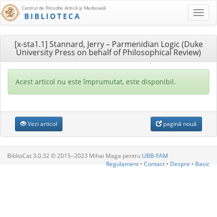
Centrul de Filosofie Antică şi Medievală
BIBLIOTECA
[x-sta1.1] Stannard, Jerry – Parmenidian Logic (Duke
University Press on behalf of Philosophical Review)
Acest articol nu este împrumutat, este disponibil.
Vezi articol
pagină nouă
BiblioCat 3.0.32 © 2015‒2023 Mihai Maga pentru
UBB-FAM
Regulament
•
Contact
•
Despre
•
Basic