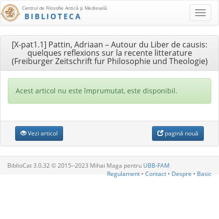
Centrul de Filosofie Antică şi Medievală
BIBLIOTECA
[X-pat1.1] Pattin, Adriaan – Autour du Liber de causis:
quelques reflexions sur la recente litterature
(Freiburger Zeitschrift fur Philosophie und Theologie)
Acest articol nu este împrumutat, este disponibil.
Vezi articol
pagină nouă
BiblioCat 3.0.32 © 2015‒2023 Mihai Maga pentru
UBB-FAM
Regulament
•
Contact
•
Despre
•
Basic