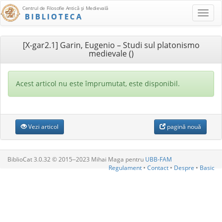
Centrul de Filosofie Antică şi Medievală
BIBLIOTECA
[X-gar2.1] Garin, Eugenio – Studi sul platonismo
medievale ()
Acest articol nu este împrumutat, este disponibil.
Vezi articol
pagină nouă
BiblioCat 3.0.32 © 2015‒2023 Mihai Maga pentru
UBB-FAM
Regulament
•
Contact
•
Despre
•
Basic