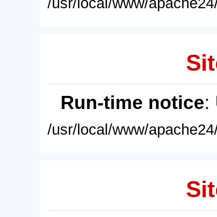
/usr/local/www/apache24/
Sit
Run-time notice
:
/usr/local/www/apache24/
Sit