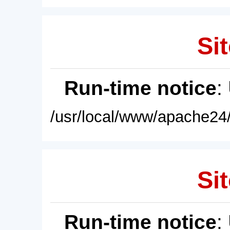
Sit
Run-time notice
:
/usr/local/www/apache24/
Sit
Run-time notice
: