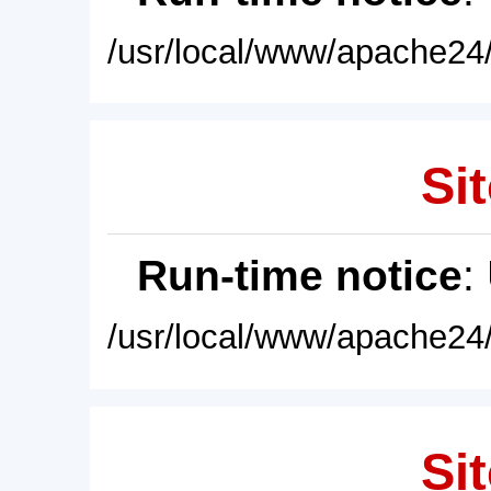
/usr/local/www/apache24/
Sit
Run-time notice
:
/usr/local/www/apache24/
Sit