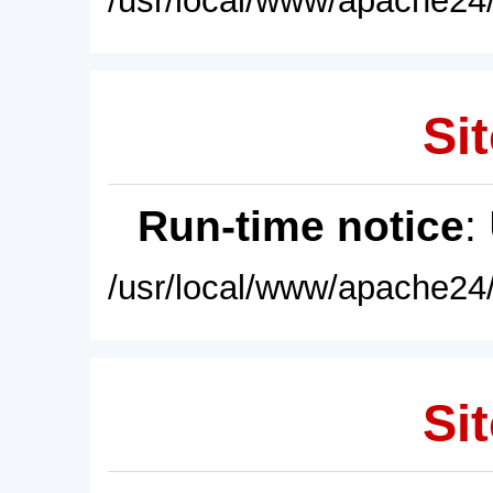
/usr/local/www/apache24/
Sit
Run-time notice
:
/usr/local/www/apache24/
Sit