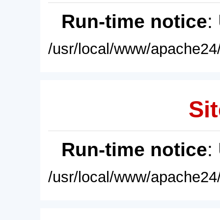
Run-time notice
:
/usr/local/www/apache24/
Sit
Run-time notice
:
/usr/local/www/apache24/