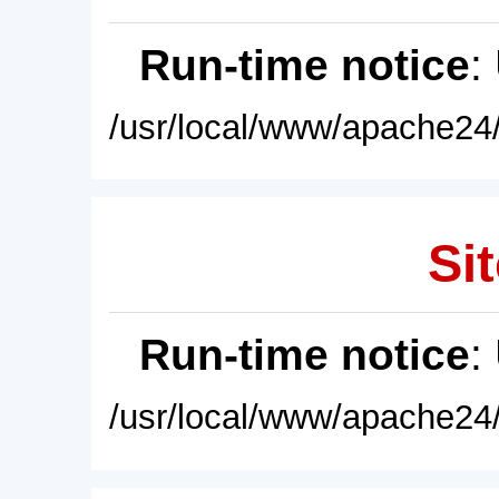
Run-time notice
:
/usr/local/www/apache24/
Sit
Run-time notice
:
/usr/local/www/apache24/