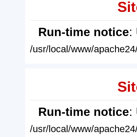
Sit
Run-time notice
:
/usr/local/www/apache24/
Sit
Run-time notice
:
/usr/local/www/apache24/