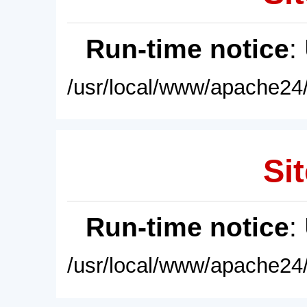
Run-time notice
:
/usr/local/www/apache24/
Sit
Run-time notice
:
/usr/local/www/apache24/