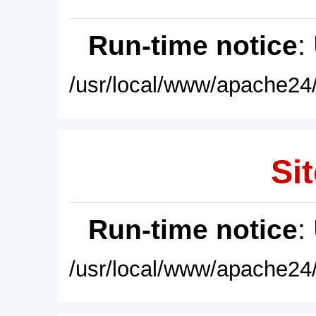
Run-time notice
:
/usr/local/www/apache24/
Sit
Run-time notice
:
/usr/local/www/apache24/