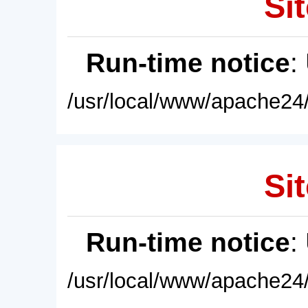
Sit
Run-time notice
:
/usr/local/www/apache24/
Sit
Run-time notice
:
/usr/local/www/apache24/