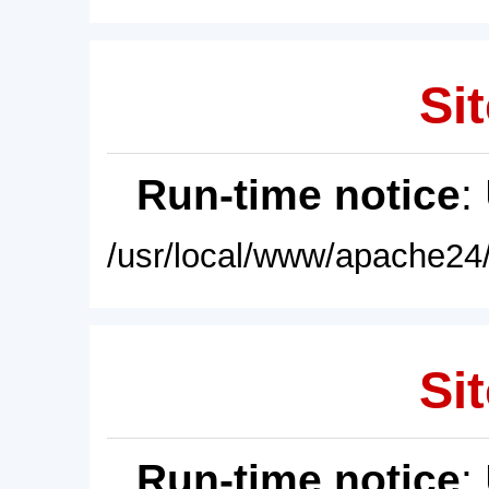
Sit
Run-time notice
:
/usr/local/www/apache24/
Sit
Run-time notice
: