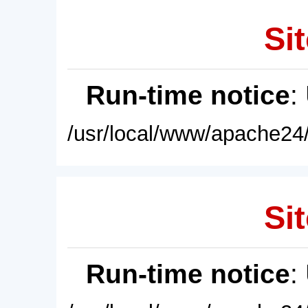
Sit
Run-time notice
:
/usr/local/www/apache24/
Sit
Run-time notice
: