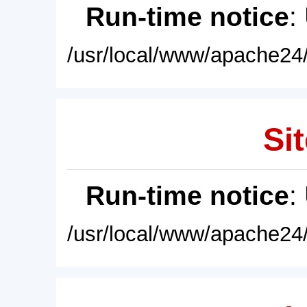
Run-time notice
:
/usr/local/www/apache24/
Sit
Run-time notice
:
/usr/local/www/apache24/