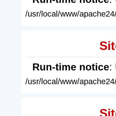
/usr/local/www/apache24/
Sit
Run-time notice
:
/usr/local/www/apache24/
Sit