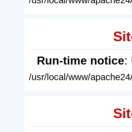
/usr/local/www/apache24/
Sit
Run-time notice
:
/usr/local/www/apache24/
Sit