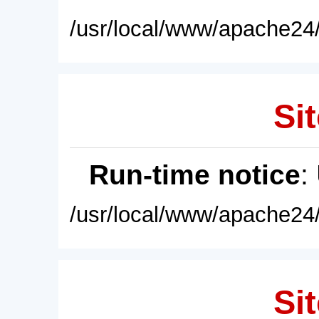
/usr/local/www/apache24/
Sit
Run-time notice
:
/usr/local/www/apache24/
Sit