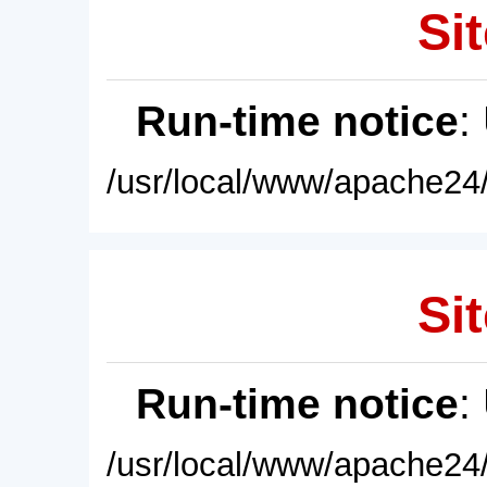
Sit
Run-time notice
:
/usr/local/www/apache24/
Sit
Run-time notice
:
/usr/local/www/apache24/