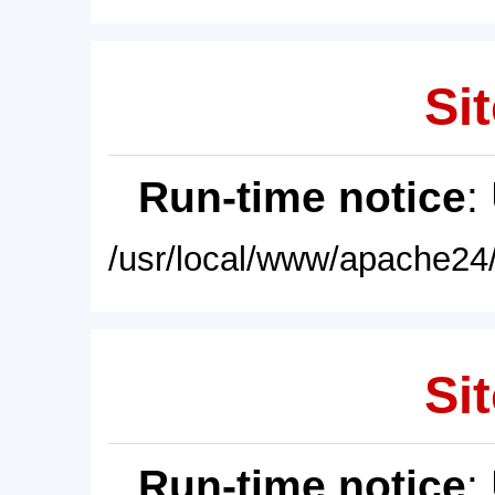
Sit
Run-time notice
:
/usr/local/www/apache24/
Sit
Run-time notice
: