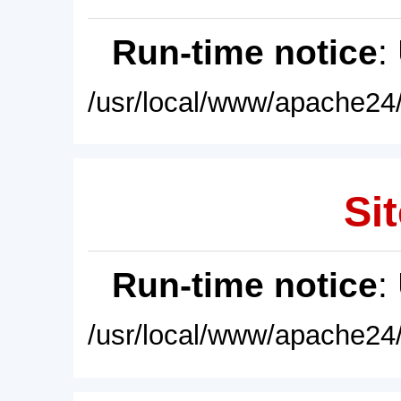
Run-time notice
:
/usr/local/www/apache24/
Sit
Run-time notice
:
/usr/local/www/apache24/