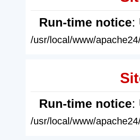
Run-time notice
:
/usr/local/www/apache24/
Sit
Run-time notice
:
/usr/local/www/apache24/