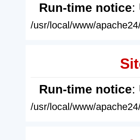
Run-time notice
:
/usr/local/www/apache24/
Sit
Run-time notice
:
/usr/local/www/apache24/