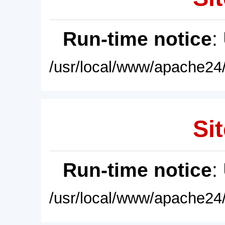
Run-time notice
:
/usr/local/www/apache24/
Sit
Run-time notice
:
/usr/local/www/apache24/