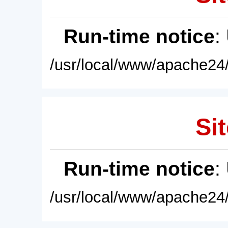
Run-time notice
:
/usr/local/www/apache24/
Sit
Run-time notice
:
/usr/local/www/apache24/