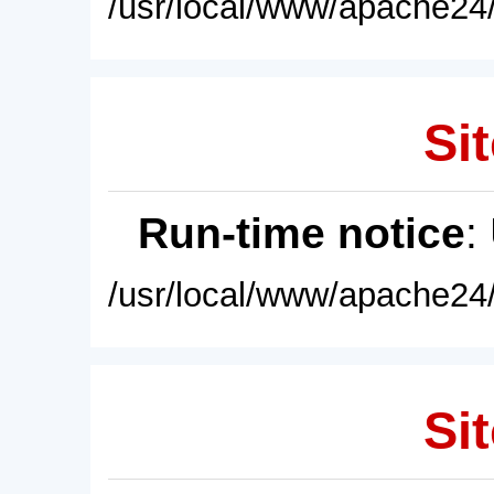
/usr/local/www/apache24/
Sit
Run-time notice
:
/usr/local/www/apache24/
Sit