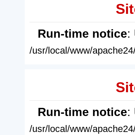
Sit
Run-time notice
:
/usr/local/www/apache24/
Sit
Run-time notice
:
/usr/local/www/apache24/