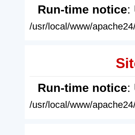
Run-time notice
:
/usr/local/www/apache24/
Sit
Run-time notice
:
/usr/local/www/apache24/