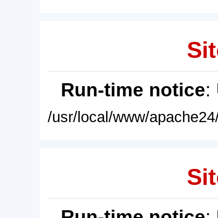
Sit
Run-time notice
:
/usr/local/www/apache24/
Sit
Run-time notice
: