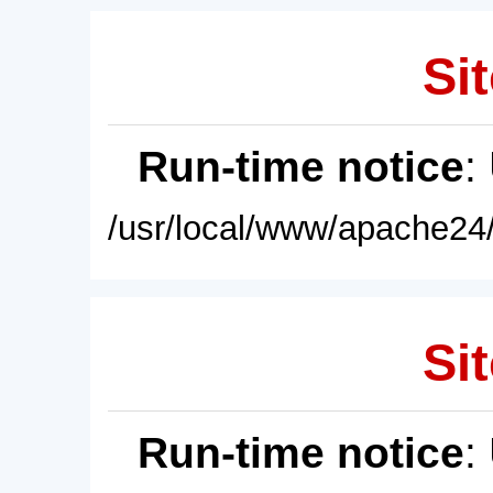
Sit
Run-time notice
:
/usr/local/www/apache24/
Sit
Run-time notice
: