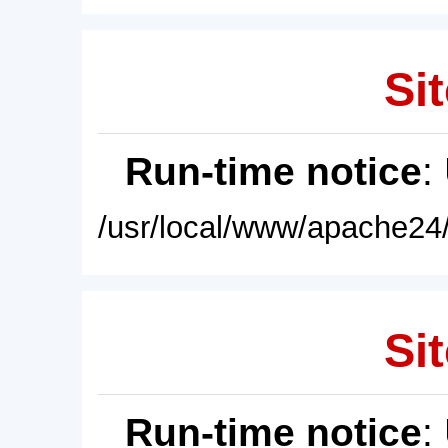
Sit
Run-time notice
:
/usr/local/www/apache24/
Sit
Run-time notice
: