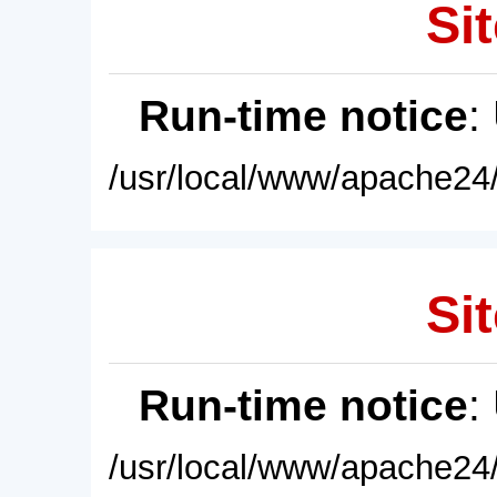
Sit
Run-time notice
:
/usr/local/www/apache24/
Sit
Run-time notice
:
/usr/local/www/apache24/