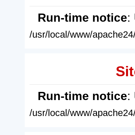
Run-time notice
:
/usr/local/www/apache24/
Sit
Run-time notice
:
/usr/local/www/apache24/