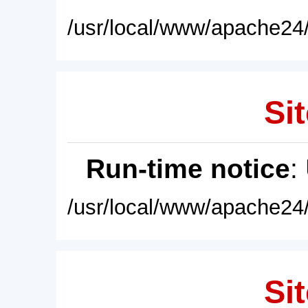
/usr/local/www/apache24/
Sit
Run-time notice
:
/usr/local/www/apache24/
Sit