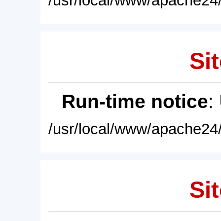
/usr/local/www/apache24/
Sit
Run-time notice
:
/usr/local/www/apache24/
Sit