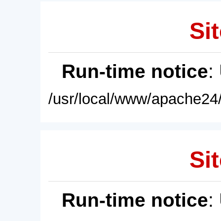
Sit
Run-time notice
:
/usr/local/www/apache24/
Sit
Run-time notice
: