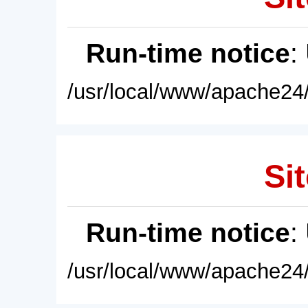
Run-time notice
:
/usr/local/www/apache24/
Sit
Run-time notice
:
/usr/local/www/apache24/