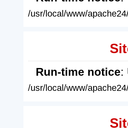
/usr/local/www/apache24/
Sit
Run-time notice
:
/usr/local/www/apache24/
Sit