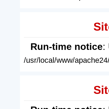
Sit
Run-time notice
:
/usr/local/www/apache24/
Sit