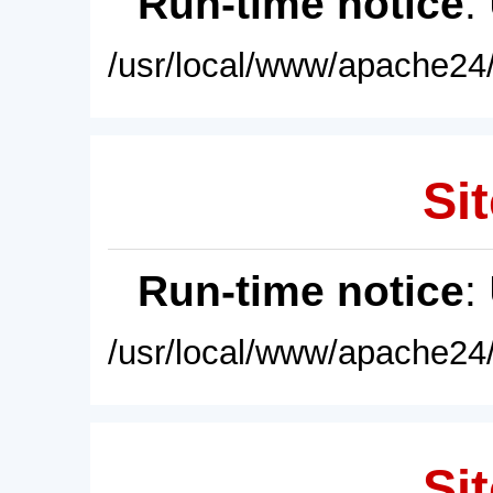
Run-time notice
:
/usr/local/www/apache24/
Sit
Run-time notice
:
/usr/local/www/apache24/
Sit