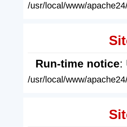
/usr/local/www/apache24/
Sit
Run-time notice
:
/usr/local/www/apache24/
Sit