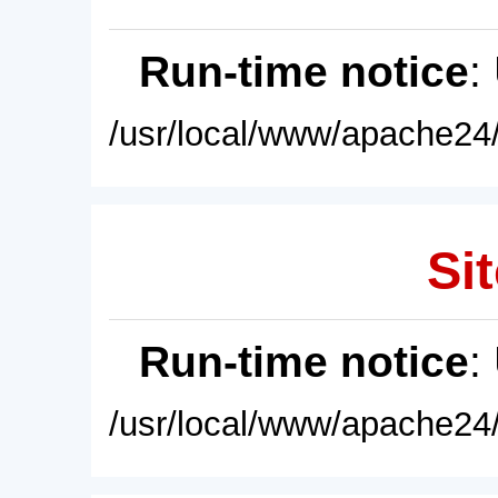
Run-time notice
:
/usr/local/www/apache24/
Sit
Run-time notice
:
/usr/local/www/apache24/