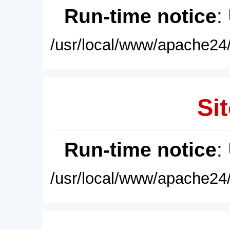
Run-time notice
:
/usr/local/www/apache24/
Sit
Run-time notice
:
/usr/local/www/apache24/