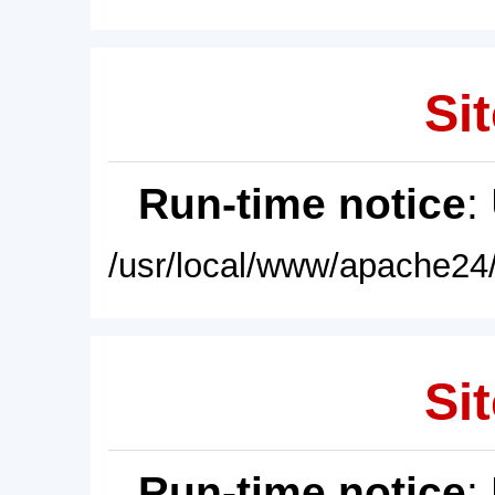
Sit
Run-time notice
:
/usr/local/www/apache24/
Sit
Run-time notice
: