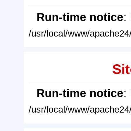
Run-time notice
:
/usr/local/www/apache24/
Sit
Run-time notice
:
/usr/local/www/apache24/