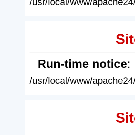
/usr/local/www/apache24/
Sit
Run-time notice
:
/usr/local/www/apache24/
Sit