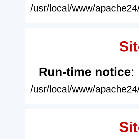
/usr/local/www/apache24/
Sit
Run-time notice
:
/usr/local/www/apache24/
Sit