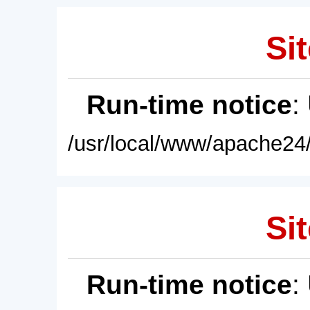
Sit
Run-time notice
:
/usr/local/www/apache24/
Sit
Run-time notice
: