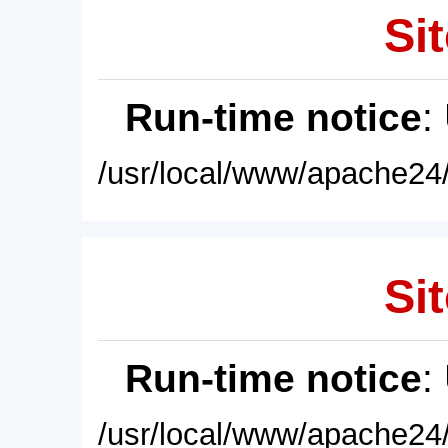
Sit
Run-time notice
:
/usr/local/www/apache24/
Sit
Run-time notice
:
/usr/local/www/apache24/