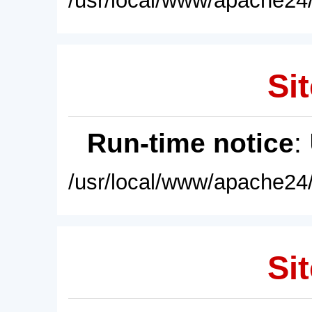
/usr/local/www/apache24/
Sit
Run-time notice
:
/usr/local/www/apache24/
Sit