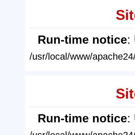
Sit
Run-time notice
:
/usr/local/www/apache24/
Sit
Run-time notice
: