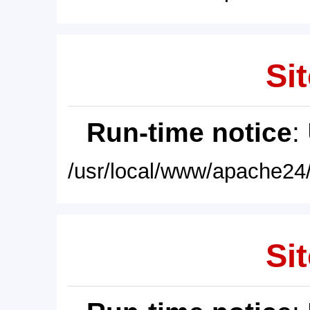
Sit
Run-time notice
:
/usr/local/www/apache24/
Sit