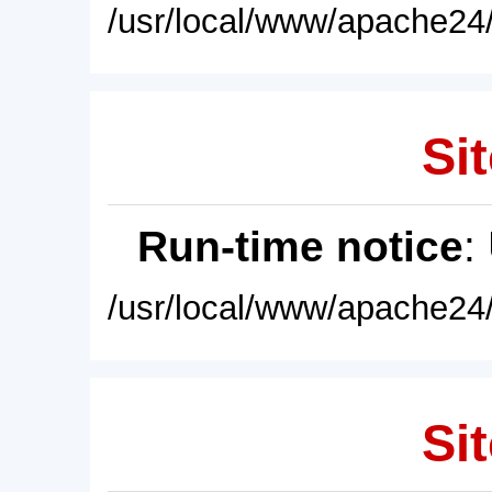
/usr/local/www/apache24/
Sit
Run-time notice
:
/usr/local/www/apache24/
Sit