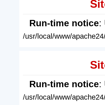
Sit
Run-time notice
:
/usr/local/www/apache24/
Sit
Run-time notice
:
/usr/local/www/apache24/