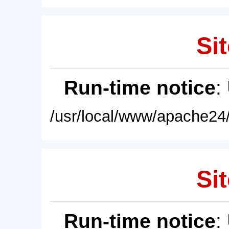
Sit
Run-time notice
:
/usr/local/www/apache24/
Sit
Run-time notice
: