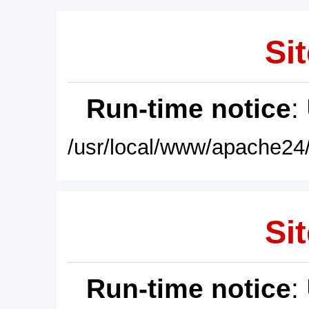
Sit
Run-time notice
:
/usr/local/www/apache24/
Sit
Run-time notice
: