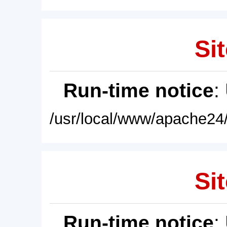
Sit
Run-time notice
:
/usr/local/www/apache24/
Sit
Run-time notice
: