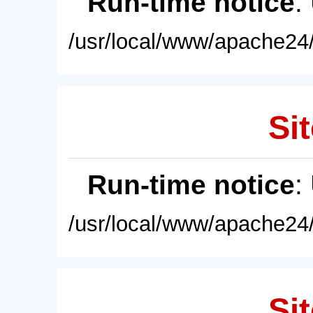
Run-time notice
:
/usr/local/www/apache24/
Sit
Run-time notice
:
/usr/local/www/apache24/
Sit