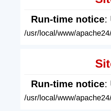
Run-time notice
:
/usr/local/www/apache24/
Sit
Run-time notice
:
/usr/local/www/apache24/