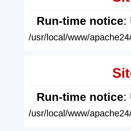
Run-time notice
:
/usr/local/www/apache24/
Sit
Run-time notice
:
/usr/local/www/apache24/