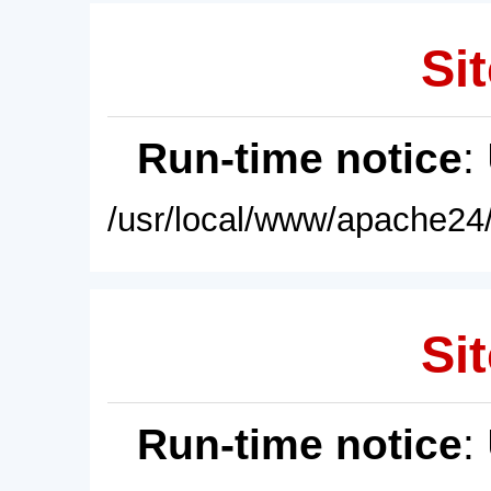
Sit
Run-time notice
:
/usr/local/www/apache24/
Sit
Run-time notice
: