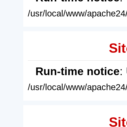
/usr/local/www/apache24/
Sit
Run-time notice
:
/usr/local/www/apache24/
Sit