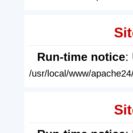
Sit
Run-time notice
:
/usr/local/www/apache24/
Sit