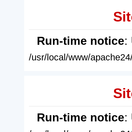
Sit
Run-time notice
:
/usr/local/www/apache24/
Sit
Run-time notice
: