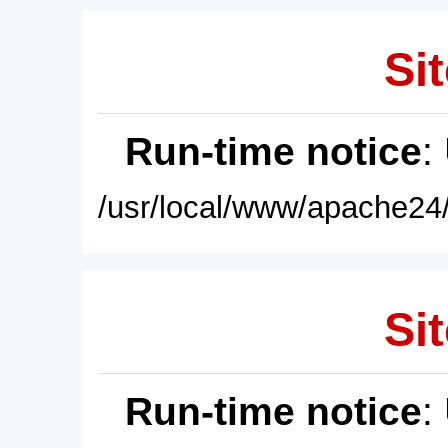
Sit
Run-time notice
:
/usr/local/www/apache24/
Sit
Run-time notice
: