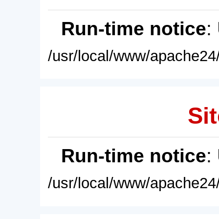
Run-time notice
:
/usr/local/www/apache24/
Sit
Run-time notice
:
/usr/local/www/apache24/