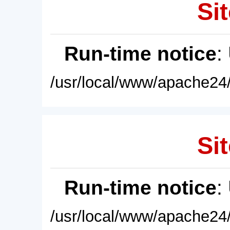
Sit
Run-time notice
:
/usr/local/www/apache24/
Sit
Run-time notice
:
/usr/local/www/apache24/