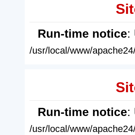
Sit
Run-time notice
:
/usr/local/www/apache24/
Sit
Run-time notice
:
/usr/local/www/apache24/