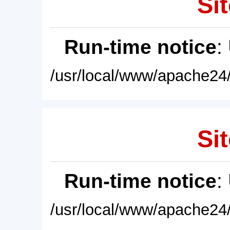
Sit
Run-time notice
:
/usr/local/www/apache24/
Sit
Run-time notice
:
/usr/local/www/apache24/