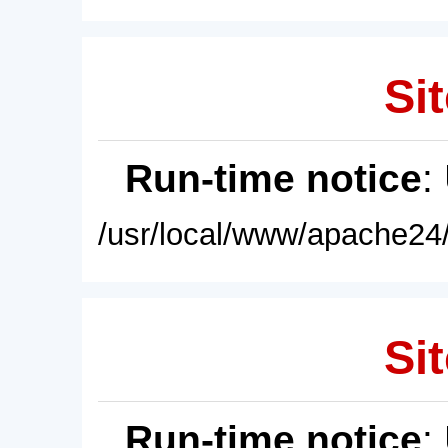
Sit
Run-time notice
:
/usr/local/www/apache24/
Sit
Run-time notice
: