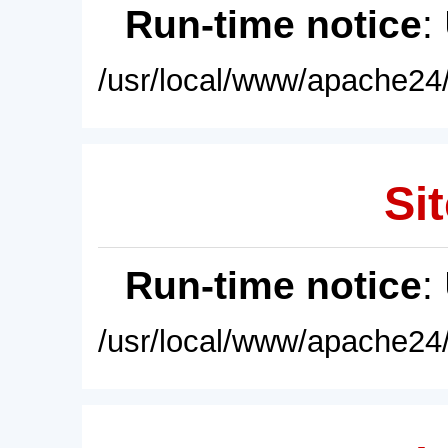
Run-time notice
:
/usr/local/www/apache24/
Sit
Run-time notice
:
/usr/local/www/apache24/