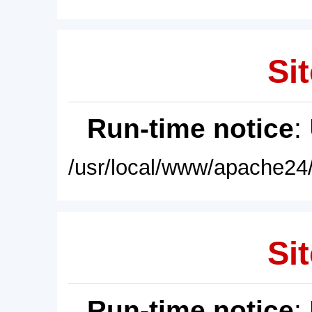
Sit
Run-time notice
:
/usr/local/www/apache24/
Sit
Run-time notice
: