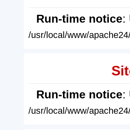
Run-time notice
:
/usr/local/www/apache24/
Sit
Run-time notice
:
/usr/local/www/apache24/