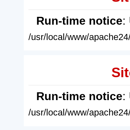
Run-time notice
:
/usr/local/www/apache24/
Sit
Run-time notice
:
/usr/local/www/apache24/