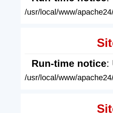
/usr/local/www/apache24/
Sit
Run-time notice
:
/usr/local/www/apache24/
Sit