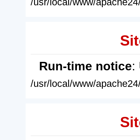
/usr/local/www/apache24/
Sit
Run-time notice
:
/usr/local/www/apache24/
Sit