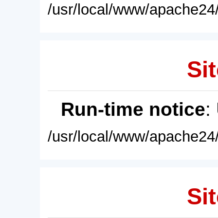
/usr/local/www/apache24/
Sit
Run-time notice
:
/usr/local/www/apache24/
Sit