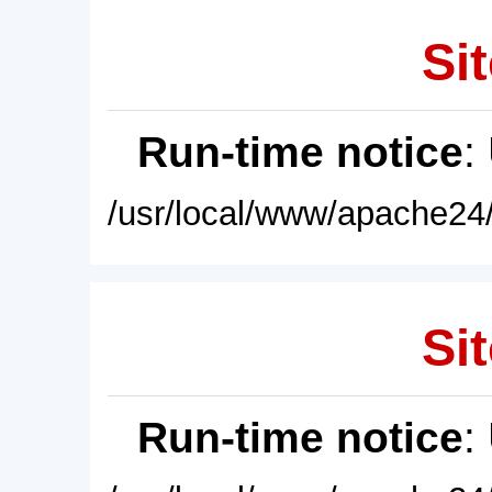
Sit
Run-time notice
:
/usr/local/www/apache24/
Sit
Run-time notice
: