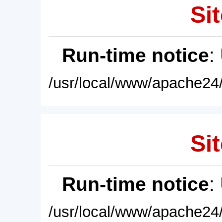
Sit
Run-time notice
:
/usr/local/www/apache24/
Sit
Run-time notice
:
/usr/local/www/apache24/