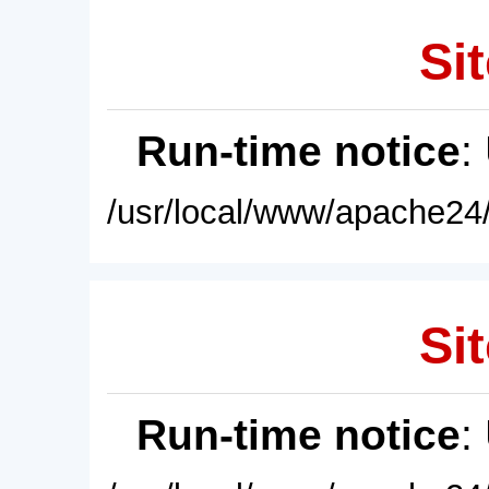
Sit
Run-time notice
:
/usr/local/www/apache24/
Sit
Run-time notice
: