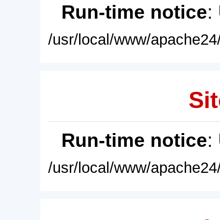
Run-time notice
:
/usr/local/www/apache24/
Sit
Run-time notice
:
/usr/local/www/apache24/