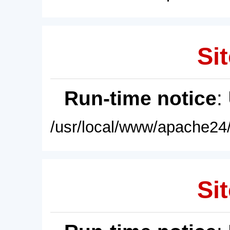
Sit
Run-time notice
:
/usr/local/www/apache24/
Sit