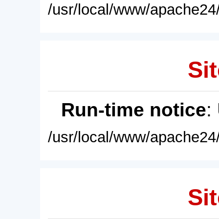
/usr/local/www/apache24/
Sit
Run-time notice
:
/usr/local/www/apache24/
Sit