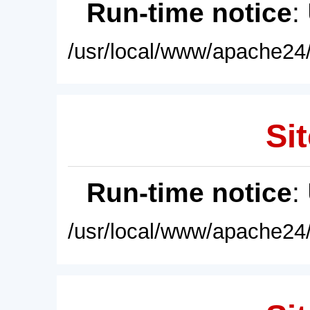
Run-time notice
:
/usr/local/www/apache24/
Sit
Run-time notice
:
/usr/local/www/apache24/