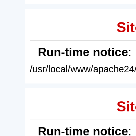
Sit
Run-time notice
:
/usr/local/www/apache24/
Sit
Run-time notice
: