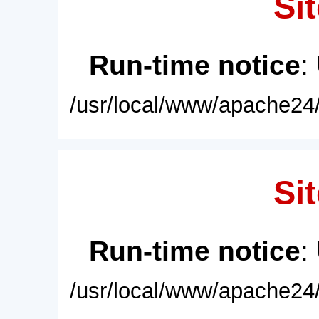
Sit
Run-time notice
:
/usr/local/www/apache24/
Sit
Run-time notice
:
/usr/local/www/apache24/