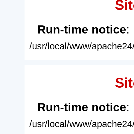
Sit
Run-time notice
:
/usr/local/www/apache24/
Sit
Run-time notice
:
/usr/local/www/apache24/