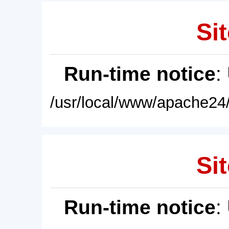
Sit
Run-time notice
:
/usr/local/www/apache24/
Sit
Run-time notice
: