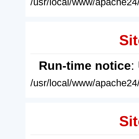
/usr/local/www/apache24/
Sit
Run-time notice
:
/usr/local/www/apache24/
Sit