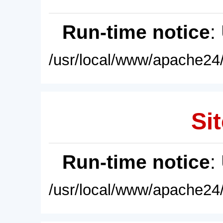
Run-time notice
:
/usr/local/www/apache24/
Sit
Run-time notice
:
/usr/local/www/apache24/