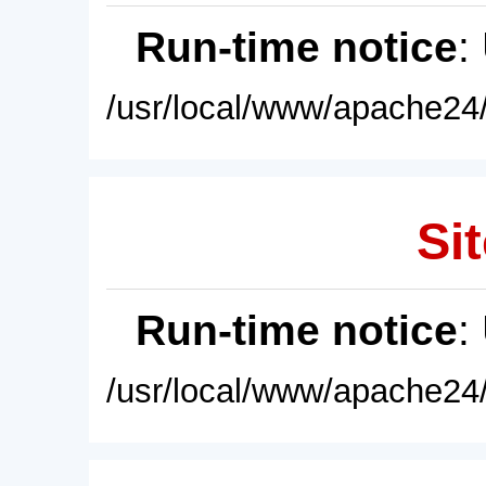
Run-time notice
:
/usr/local/www/apache24/
Sit
Run-time notice
:
/usr/local/www/apache24/