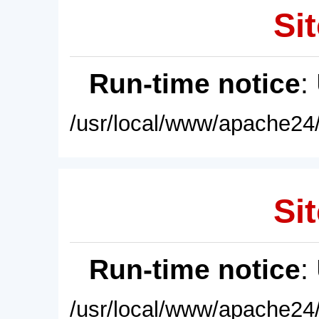
Sit
Run-time notice
:
/usr/local/www/apache24/
Sit
Run-time notice
:
/usr/local/www/apache24/