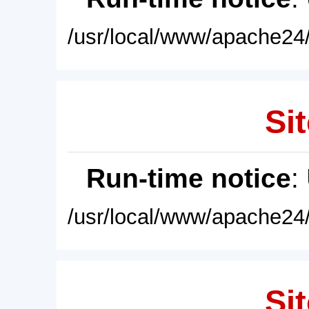
/usr/local/www/apache24/
Sit
Run-time notice
:
/usr/local/www/apache24/
Sit