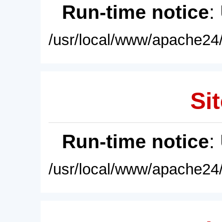
Run-time notice
:
/usr/local/www/apache24/
Sit
Run-time notice
:
/usr/local/www/apache24/