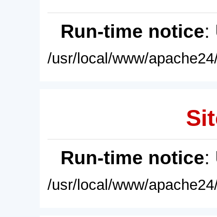
Run-time notice
:
/usr/local/www/apache24/
Sit
Run-time notice
:
/usr/local/www/apache24/