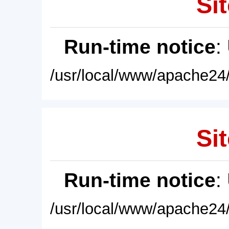
Sit
Run-time notice
:
/usr/local/www/apache24/
Sit
Run-time notice
:
/usr/local/www/apache24/