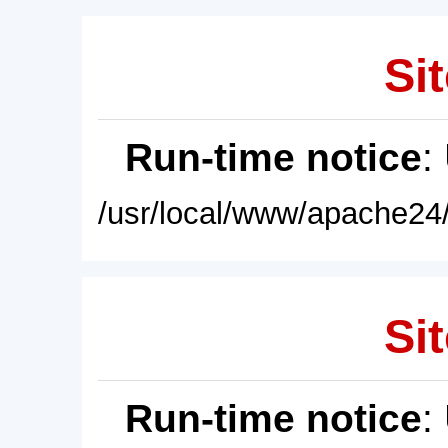
Sit
Run-time notice
:
/usr/local/www/apache24/
Sit
Run-time notice
: