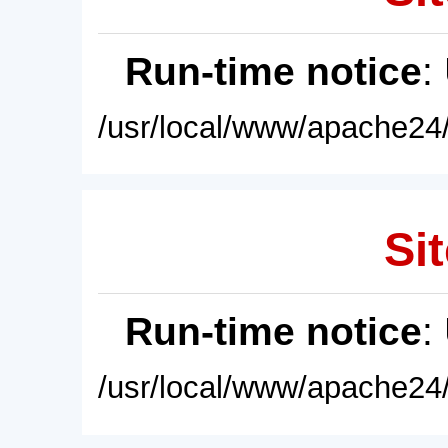
Run-time notice
:
/usr/local/www/apache24/
Sit
Run-time notice
:
/usr/local/www/apache24/