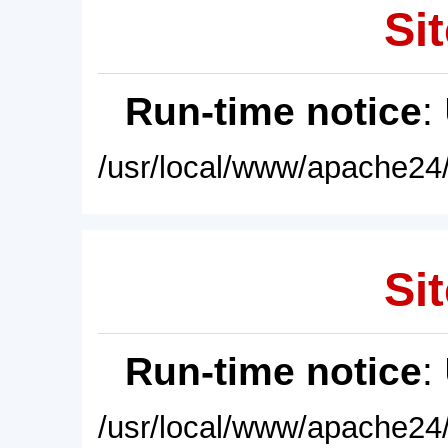
Sit
Run-time notice
:
/usr/local/www/apache24/
Sit
Run-time notice
:
/usr/local/www/apache24/