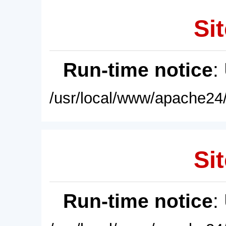
Sit
Run-time notice
:
/usr/local/www/apache24/
Sit
Run-time notice
: