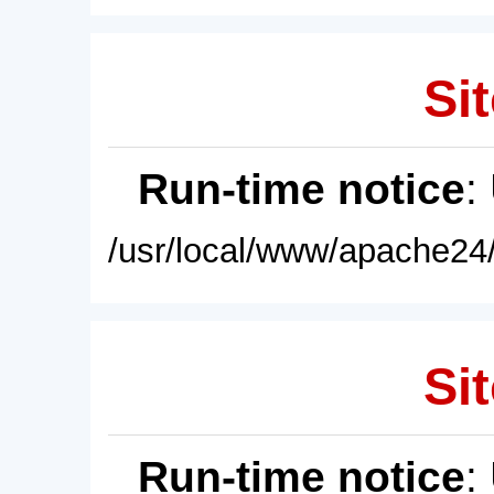
Sit
Run-time notice
:
/usr/local/www/apache24/
Sit
Run-time notice
: