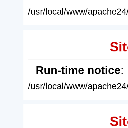
/usr/local/www/apache24/
Sit
Run-time notice
:
/usr/local/www/apache24/
Sit