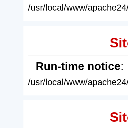
/usr/local/www/apache24/
Sit
Run-time notice
:
/usr/local/www/apache24/
Sit