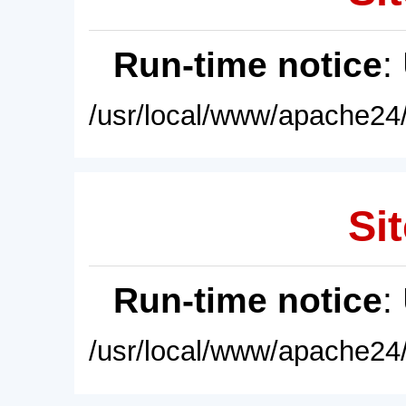
Run-time notice
:
/usr/local/www/apache24/
Sit
Run-time notice
:
/usr/local/www/apache24/