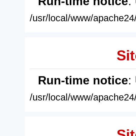
Run-time notice
:
/usr/local/www/apache24/
Sit
Run-time notice
:
/usr/local/www/apache24/
Sit