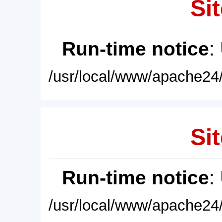
Sit
Run-time notice
:
/usr/local/www/apache24/
Sit
Run-time notice
:
/usr/local/www/apache24/