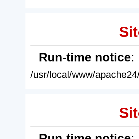
Sit
Run-time notice
:
/usr/local/www/apache24/
Sit
Run-time notice
: