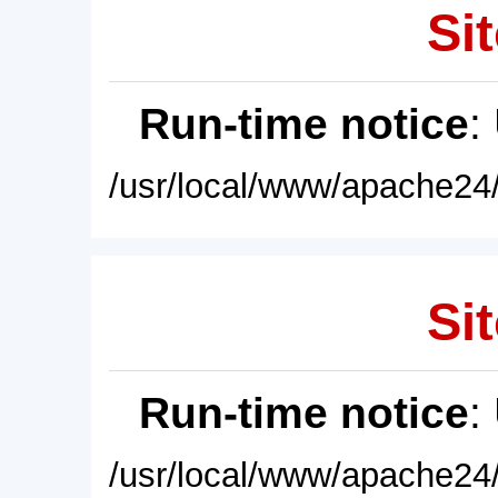
Sit
Run-time notice
:
/usr/local/www/apache24/
Sit
Run-time notice
:
/usr/local/www/apache24/