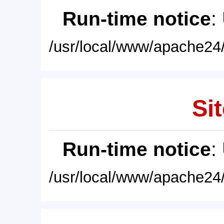
Run-time notice
:
/usr/local/www/apache24/
Sit
Run-time notice
:
/usr/local/www/apache24/