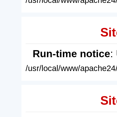
/usr/local/www/apache24/
Sit
Run-time notice
:
/usr/local/www/apache24/
Sit