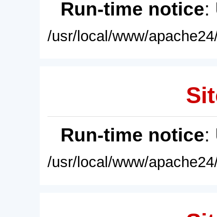
Run-time notice
:
/usr/local/www/apache24/
Sit
Run-time notice
:
/usr/local/www/apache24/