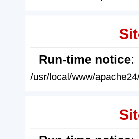
Sit
Run-time notice
:
/usr/local/www/apache24/
Sit