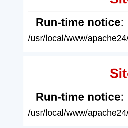
Run-time notice
:
/usr/local/www/apache24/
Sit
Run-time notice
:
/usr/local/www/apache24/