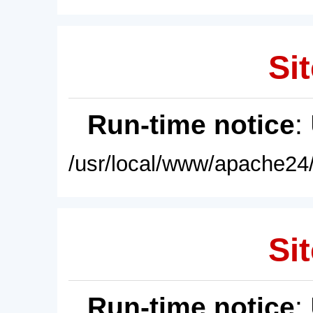
Sit
Run-time notice
:
/usr/local/www/apache24/
Sit
Run-time notice
: