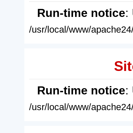
Run-time notice
:
/usr/local/www/apache24/
Sit
Run-time notice
:
/usr/local/www/apache24/