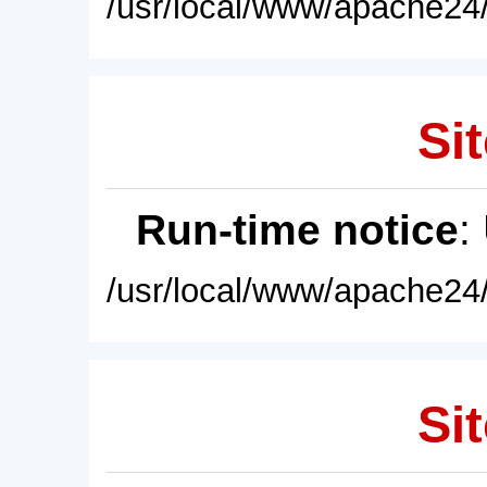
/usr/local/www/apache24/
Sit
Run-time notice
:
/usr/local/www/apache24/
Sit