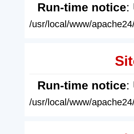
Run-time notice
:
/usr/local/www/apache24/
Sit
Run-time notice
:
/usr/local/www/apache24/