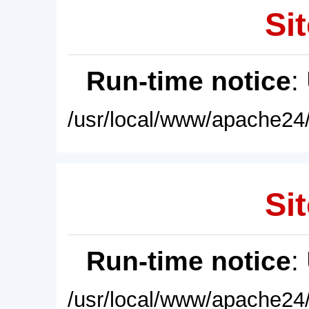
Sit
Run-time notice
:
/usr/local/www/apache24/
Sit
Run-time notice
:
/usr/local/www/apache24/