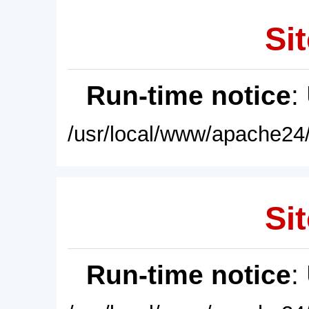
Sit
Run-time notice
:
/usr/local/www/apache24/
Sit
Run-time notice
: