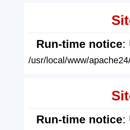
Sit
Run-time notice
:
/usr/local/www/apache24/
Sit
Run-time notice
: