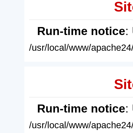
Sit
Run-time notice
:
/usr/local/www/apache24/
Sit
Run-time notice
:
/usr/local/www/apache24/