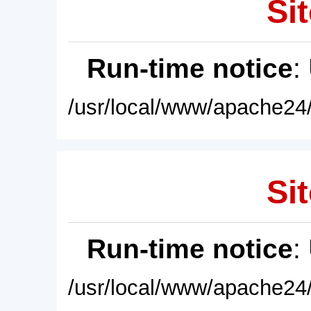
Sit
Run-time notice
:
/usr/local/www/apache24/
Sit
Run-time notice
:
/usr/local/www/apache24/