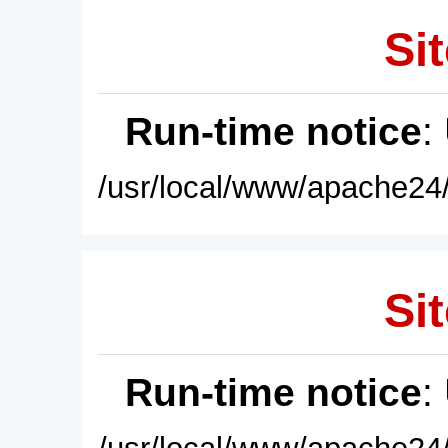
Sit
Run-time notice
:
/usr/local/www/apache24/
Sit
Run-time notice
: