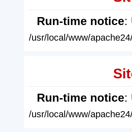
Run-time notice
:
/usr/local/www/apache24/
Sit
Run-time notice
:
/usr/local/www/apache24/