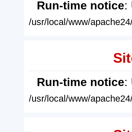
Run-time notice
:
/usr/local/www/apache24/
Sit
Run-time notice
:
/usr/local/www/apache24/