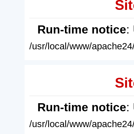
Sit
Run-time notice
:
/usr/local/www/apache24/
Sit
Run-time notice
:
/usr/local/www/apache24/