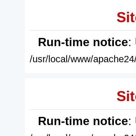
Sit
Run-time notice
:
/usr/local/www/apache24/
Sit
Run-time notice
: