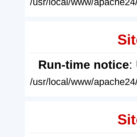
/usr/local/www/apache24/
Sit
Run-time notice
:
/usr/local/www/apache24/
Sit