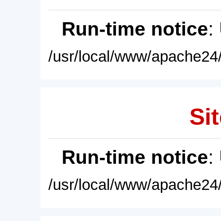
Run-time notice
:
/usr/local/www/apache24/
Sit
Run-time notice
:
/usr/local/www/apache24/