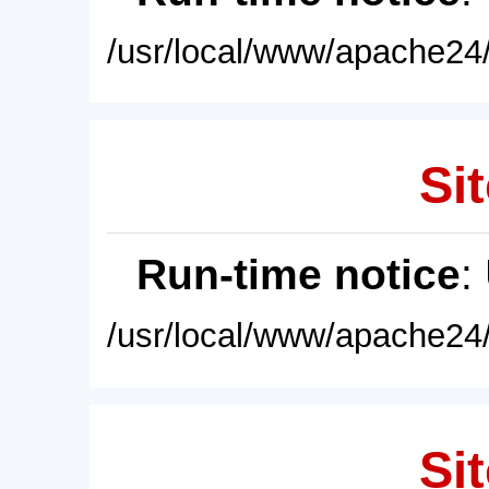
/usr/local/www/apache24/
Sit
Run-time notice
:
/usr/local/www/apache24/
Sit