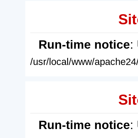
Sit
Run-time notice
:
/usr/local/www/apache24/
Sit
Run-time notice
: