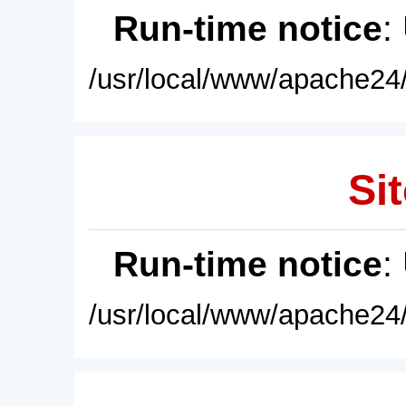
Run-time notice
:
/usr/local/www/apache24/
Sit
Run-time notice
:
/usr/local/www/apache24/