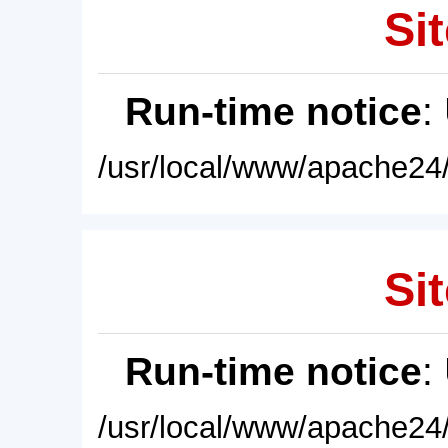
Sit
Run-time notice
:
/usr/local/www/apache24/
Sit
Run-time notice
:
/usr/local/www/apache24/