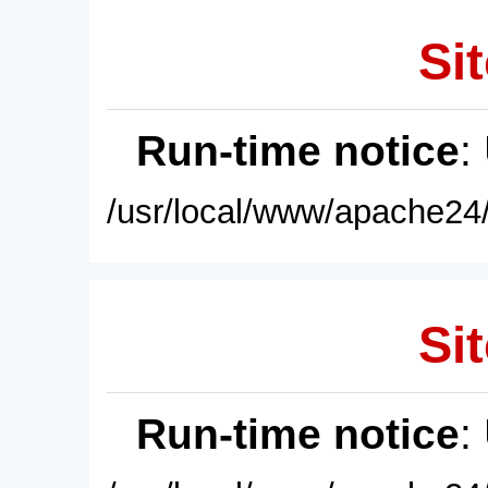
Sit
Run-time notice
:
/usr/local/www/apache24/
Sit
Run-time notice
: