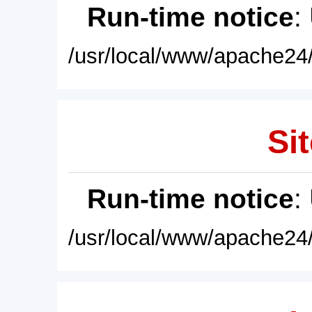
Run-time notice
:
/usr/local/www/apache24/
Sit
Run-time notice
:
/usr/local/www/apache24/