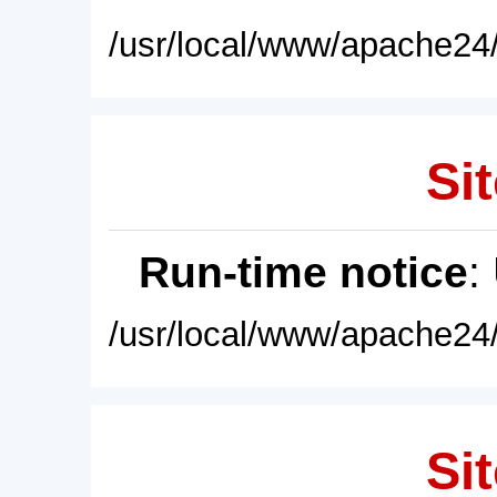
/usr/local/www/apache24/
Sit
Run-time notice
:
/usr/local/www/apache24/
Sit