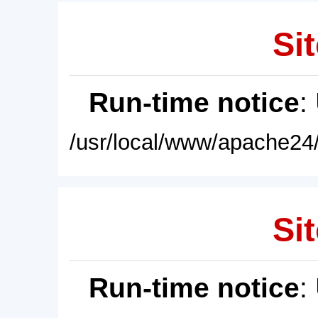
Sit
Run-time notice
:
/usr/local/www/apache24/
Sit
Run-time notice
: