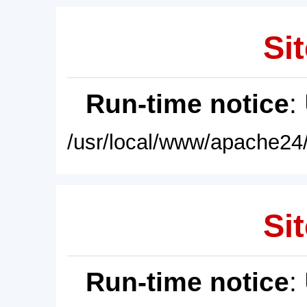
Sit
Run-time notice
:
/usr/local/www/apache24/
Sit
Run-time notice
: