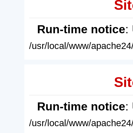
Sit
Run-time notice
:
/usr/local/www/apache24/
Sit
Run-time notice
:
/usr/local/www/apache24/