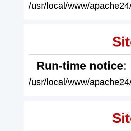
/usr/local/www/apache24/
Sit
Run-time notice
:
/usr/local/www/apache24/
Sit