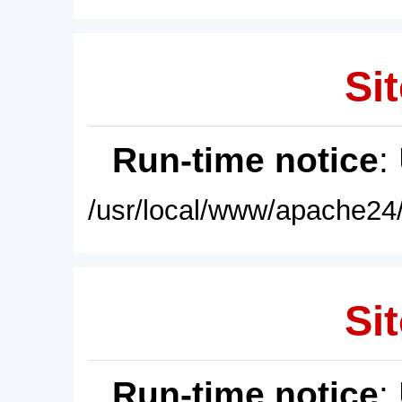
Sit
Run-time notice
:
/usr/local/www/apache24/
Sit
Run-time notice
: