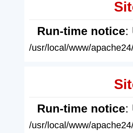
Sit
Run-time notice
:
/usr/local/www/apache24/
Sit
Run-time notice
:
/usr/local/www/apache24/