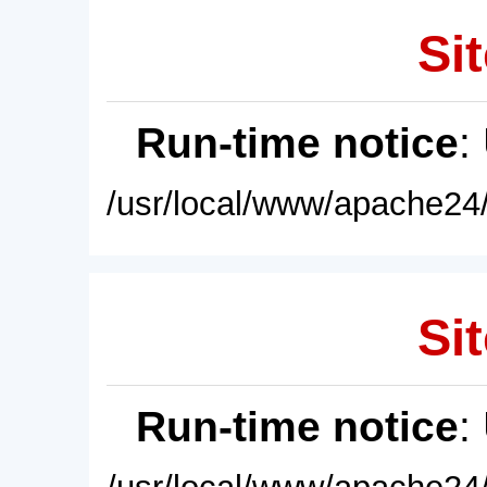
Sit
Run-time notice
:
/usr/local/www/apache24/
Sit
Run-time notice
: