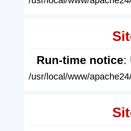
/usr/local/www/apache24/
Sit
Run-time notice
:
/usr/local/www/apache24/
Sit