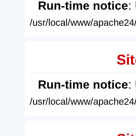
Run-time notice
:
/usr/local/www/apache24/
Sit
Run-time notice
:
/usr/local/www/apache24/