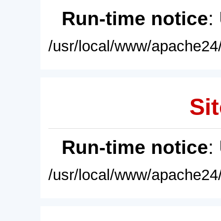
Run-time notice
:
/usr/local/www/apache24/
Sit
Run-time notice
:
/usr/local/www/apache24/