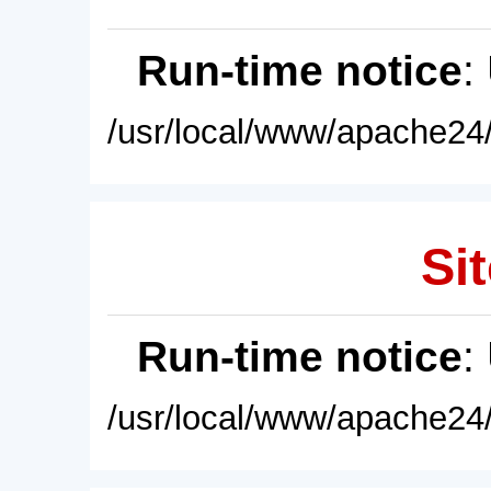
Run-time notice
:
/usr/local/www/apache24/
Sit
Run-time notice
:
/usr/local/www/apache24/