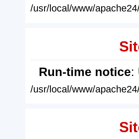
/usr/local/www/apache24/
Sit
Run-time notice
:
/usr/local/www/apache24/
Sit