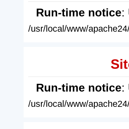
Run-time notice
:
/usr/local/www/apache24/
Sit
Run-time notice
:
/usr/local/www/apache24/