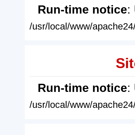
Run-time notice
:
/usr/local/www/apache24/
Sit
Run-time notice
:
/usr/local/www/apache24/