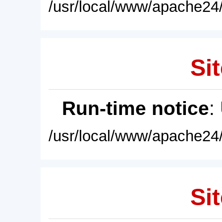
/usr/local/www/apache24/
Sit
Run-time notice
:
/usr/local/www/apache24/
Sit