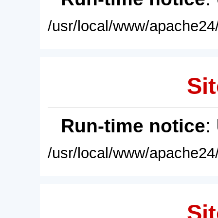
/usr/local/www/apache24/
Sit
Run-time notice
:
/usr/local/www/apache24/
Sit