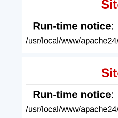
Sit
Run-time notice
:
/usr/local/www/apache24/
Sit
Run-time notice
:
/usr/local/www/apache24/