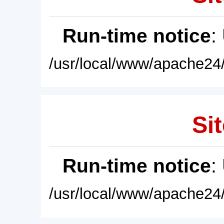
Run-time notice
:
/usr/local/www/apache24/
Sit
Run-time notice
:
/usr/local/www/apache24/