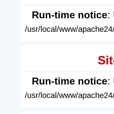
Run-time notice
:
/usr/local/www/apache24/
Sit
Run-time notice
:
/usr/local/www/apache24/