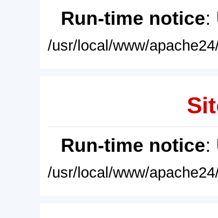
Run-time notice
:
/usr/local/www/apache24/
Sit
Run-time notice
:
/usr/local/www/apache24/