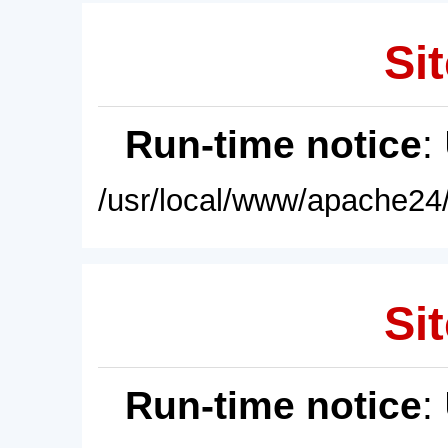
Sit
Run-time notice
:
/usr/local/www/apache24/
Sit
Run-time notice
: