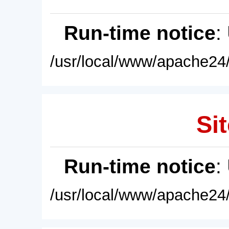
Run-time notice
:
/usr/local/www/apache24/
Sit
Run-time notice
:
/usr/local/www/apache24/