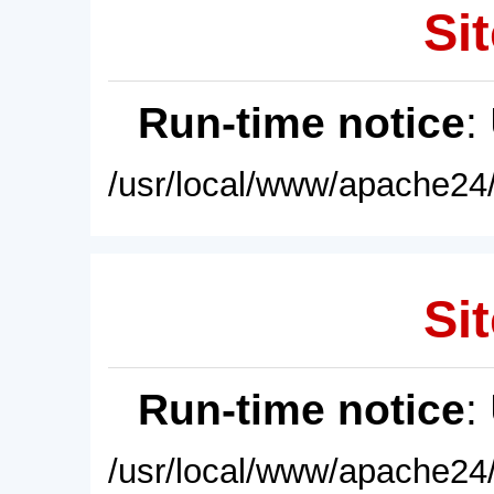
Sit
Run-time notice
:
/usr/local/www/apache24/
Sit
Run-time notice
:
/usr/local/www/apache24/