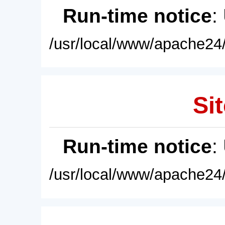
Run-time notice
:
/usr/local/www/apache24/
Sit
Run-time notice
:
/usr/local/www/apache24/