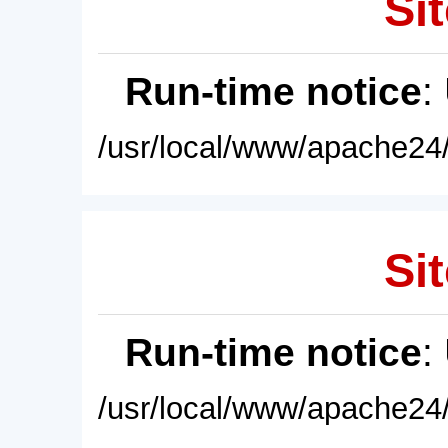
Sit
Run-time notice
:
/usr/local/www/apache24/
Sit
Run-time notice
:
/usr/local/www/apache24/