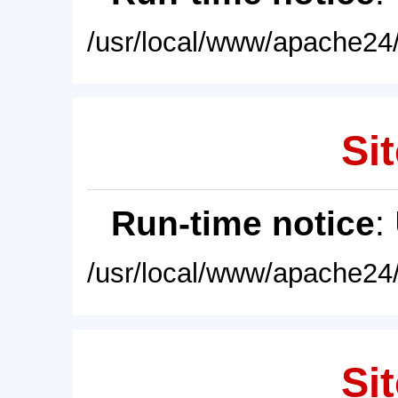
/usr/local/www/apache24/
Sit
Run-time notice
:
/usr/local/www/apache24/
Sit