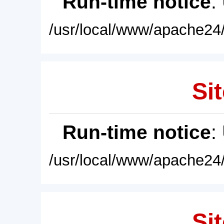
Run-time notice
:
/usr/local/www/apache24/
Sit
Run-time notice
:
/usr/local/www/apache24/
Sit