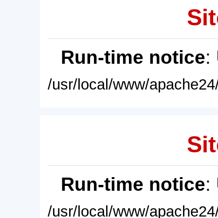
Sit
Run-time notice
:
/usr/local/www/apache24/
Sit
Run-time notice
:
/usr/local/www/apache24/