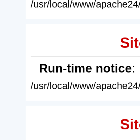
/usr/local/www/apache24/
Sit
Run-time notice
:
/usr/local/www/apache24/
Sit