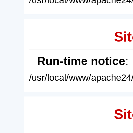
/usr/local/www/apache24/
Sit
Run-time notice
:
/usr/local/www/apache24/
Sit