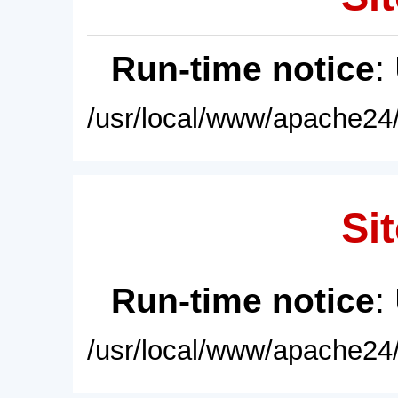
Run-time notice
:
/usr/local/www/apache24/
Sit
Run-time notice
:
/usr/local/www/apache24/