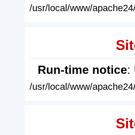
/usr/local/www/apache24/
Sit
Run-time notice
:
/usr/local/www/apache24/
Sit