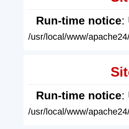
Run-time notice
:
/usr/local/www/apache24/
Sit
Run-time notice
:
/usr/local/www/apache24/