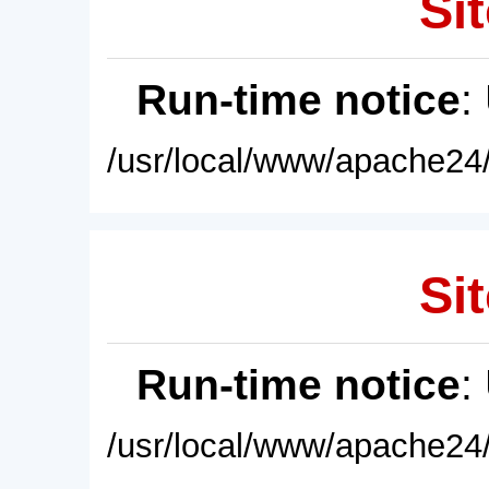
Sit
Run-time notice
:
/usr/local/www/apache24/
Sit
Run-time notice
:
/usr/local/www/apache24/