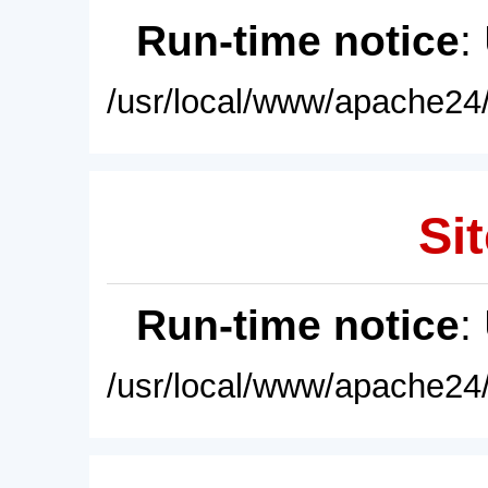
Run-time notice
:
/usr/local/www/apache24/
Sit
Run-time notice
:
/usr/local/www/apache24/