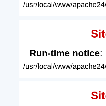
/usr/local/www/apache24/
Sit
Run-time notice
:
/usr/local/www/apache24/
Sit