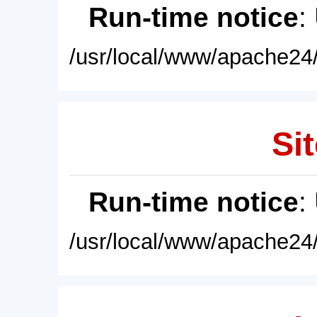
Run-time notice
:
/usr/local/www/apache24/
Sit
Run-time notice
:
/usr/local/www/apache24/