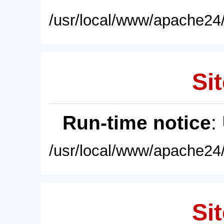
/usr/local/www/apache24/
Sit
Run-time notice
:
/usr/local/www/apache24/
Sit