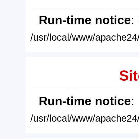
Run-time notice
:
/usr/local/www/apache24/
Sit
Run-time notice
:
/usr/local/www/apache24/