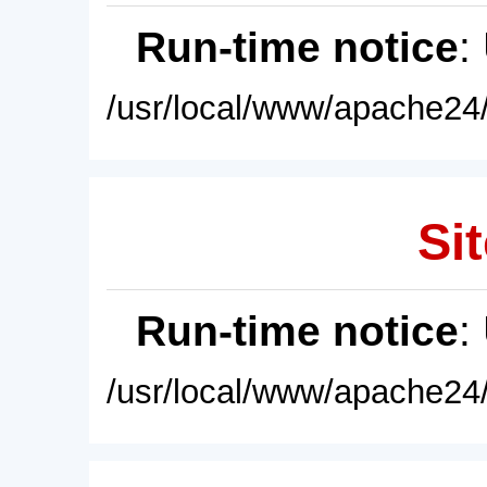
Run-time notice
:
/usr/local/www/apache24/
Sit
Run-time notice
:
/usr/local/www/apache24/