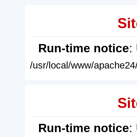
Sit
Run-time notice
:
/usr/local/www/apache24/
Sit
Run-time notice
: