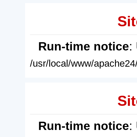
Sit
Run-time notice
:
/usr/local/www/apache24/
Sit
Run-time notice
: