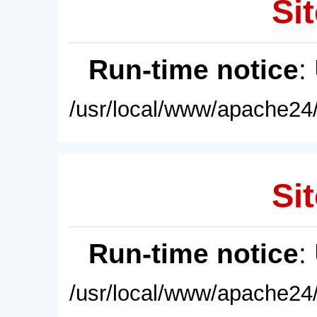
Sit
Run-time notice
:
/usr/local/www/apache24/
Sit
Run-time notice
:
/usr/local/www/apache24/