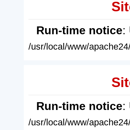
Sit
Run-time notice
:
/usr/local/www/apache24/
Sit
Run-time notice
:
/usr/local/www/apache24/