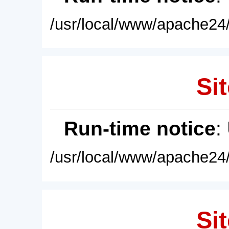
/usr/local/www/apache24/
Sit
Run-time notice
:
/usr/local/www/apache24/
Sit