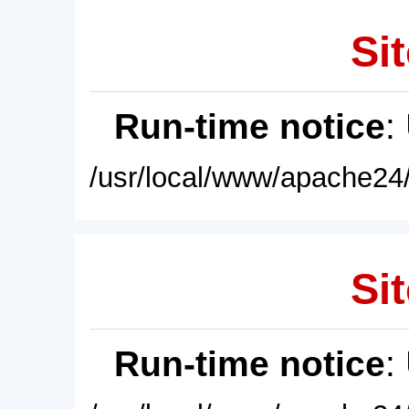
Sit
Run-time notice
:
/usr/local/www/apache24/
Sit
Run-time notice
: