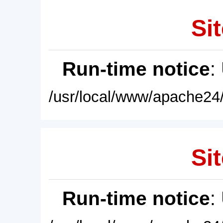
Sit
Run-time notice
:
/usr/local/www/apache24/
Sit
Run-time notice
: