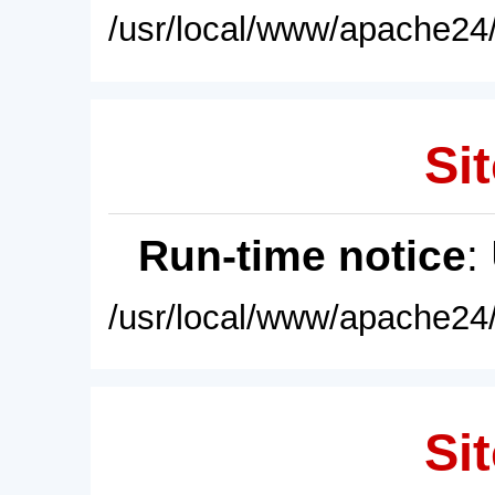
/usr/local/www/apache24/
Sit
Run-time notice
:
/usr/local/www/apache24/
Sit