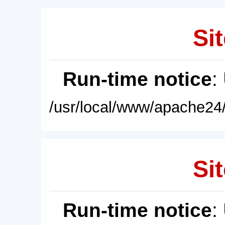
Sit
Run-time notice
:
/usr/local/www/apache24/
Sit
Run-time notice
: