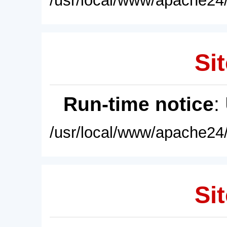
/usr/local/www/apache24/
Sit
Run-time notice
:
/usr/local/www/apache24/
Sit