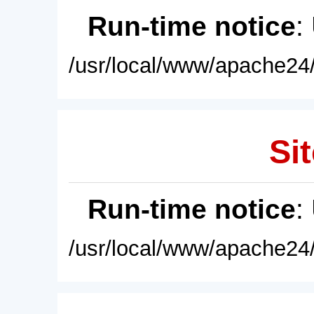
Run-time notice
:
/usr/local/www/apache24/
Sit
Run-time notice
:
/usr/local/www/apache24/