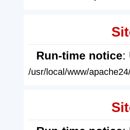
Sit
Run-time notice
:
/usr/local/www/apache24/
Sit