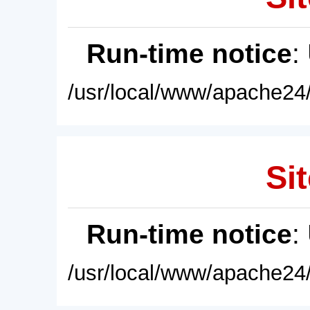
Run-time notice
:
/usr/local/www/apache24/
Sit
Run-time notice
:
/usr/local/www/apache24/