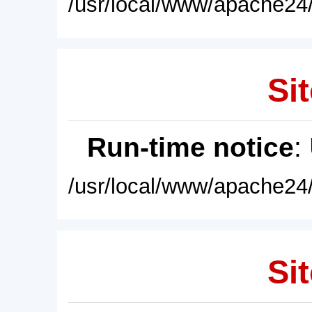
/usr/local/www/apache24/
Sit
Run-time notice
:
/usr/local/www/apache24/
Sit