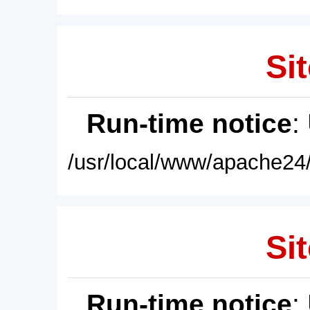
Sit
Run-time notice
:
/usr/local/www/apache24/
Sit
Run-time notice
: