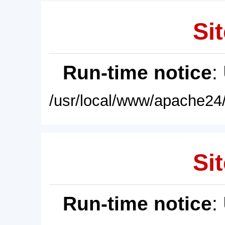
Sit
Run-time notice
:
/usr/local/www/apache24/
Sit
Run-time notice
: