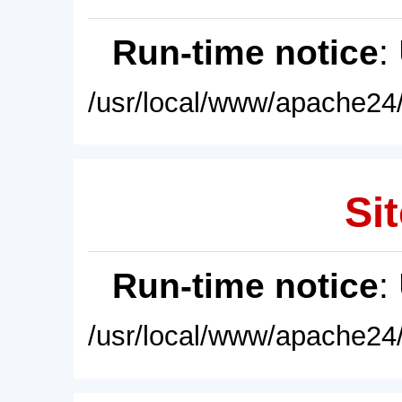
Run-time notice
:
/usr/local/www/apache24/
Sit
Run-time notice
:
/usr/local/www/apache24/