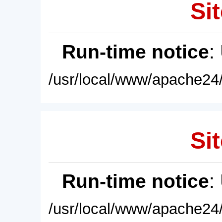
Sit
Run-time notice
:
/usr/local/www/apache24/
Sit
Run-time notice
:
/usr/local/www/apache24/