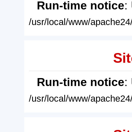
Run-time notice
:
/usr/local/www/apache24/
Sit
Run-time notice
:
/usr/local/www/apache24/