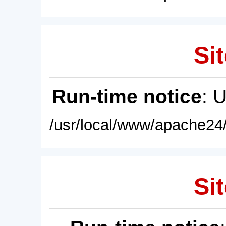
Sit
Run-time notice
: 
/usr/local/www/apache24/
Sit