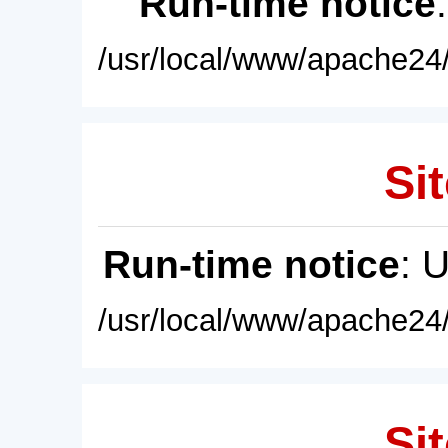
Run-time notice
/usr/local/www/apache24/
Sit
Run-time notice
: 
/usr/local/www/apache24/
Sit