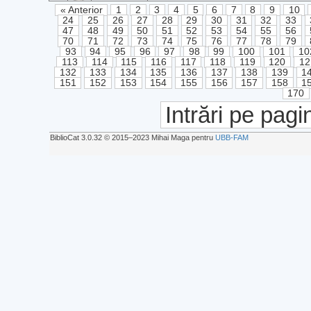
« Anterior
1
2
3
4
5
6
7
8
9
10
24
25
26
27
28
29
30
31
32
33
47
48
49
50
51
52
53
54
55
56
70
71
72
73
74
75
76
77
78
79
93
94
95
96
97
98
99
100
101
10
113
114
115
116
117
118
119
120
12
132
133
134
135
136
137
138
139
1
151
152
153
154
155
156
157
158
1
170
Intrări pe pagi
BiblioCat 3.0.32 © 2015‒2023 Mihai Maga pentru
UBB-FAM