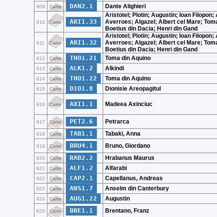
DAN2.1
Dante Alighieri
909
Carte
Aristotel; Plotin; Augustin; Ioan Filopon
ARI1.33
Averroes; Algazel; Albert cel Mare; Toma
910
Carte
Boetius din Dacia; Henri din Gand
Aristotel; Plotin; Augustin; Ioan Filopon
ARI1.32
Averroes; Algazel; Albert cel Mare; Toma
911
Carte
Boetius din Dacia; Henri din Gand
THO1.21
Toma din Aquino
912
Carte
ALK1.2
Alkindi
913
Carte
THO1.22
Toma din Aquino
914
Carte
DIO1.8
Dionisie Areopagitul
915
Carte
AXI1.1
Madeea Axinciuc
916
Carte
PET2.6
Petrarca
917
Carte
TAB1.1
Tabaki, Anna
918
Carte
BRU4.1
Bruno, Giordano
919
Carte
RAB2.2
Hrabanus Maurus
920
Carte
ALF1.2
Alfarabi
921
Carte
CAP2.1
Capellanus, Andreas
922
Carte
ANS1.7
Anselm din Canterbury
923
Carte
AUG1.22
Augustin
924
Carte
BRE1.1
Brentano, Franz
925
Carte