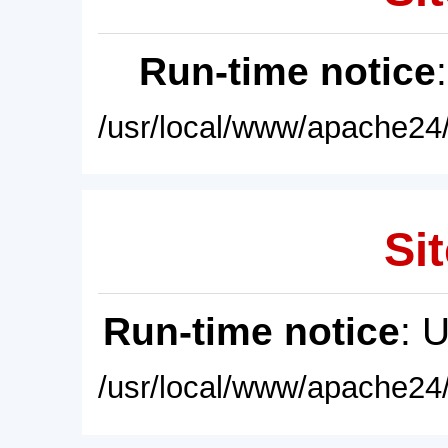
Run-time notice
/usr/local/www/apache24/
Sit
Run-time notice
: 
/usr/local/www/apache24/