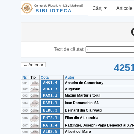
Centrul de Filosofie Antică şi Medievală
Cărţi
Articole
BIBLIOTECA
Text de căutat:
4251
← Anterior
Nr.
Tip
Cota
Autor
ANS1.4
Anselm de Canterbury
901
Carte
AUG1.7
Augustin
902
Carte
MAX1.1
Maxim Marturisitorul
903
Carte
DAM1.1
Ioan Damaschin, Sf.
904
Carte
BER8.3
Bernard din Clairvaux
905
Carte
PHI2.1
Filon din Alexandria
906
Carte
RAT1.4
Ratzinger, Joseph (Papa Benedict al XVI-
907
Carte
ALB2.5
Albert cel Mare
908
Carte