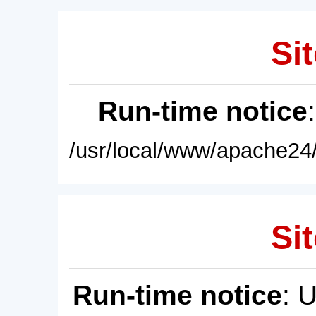
Sit
Run-time notice
/usr/local/www/apache24/
Sit
Run-time notice
: 