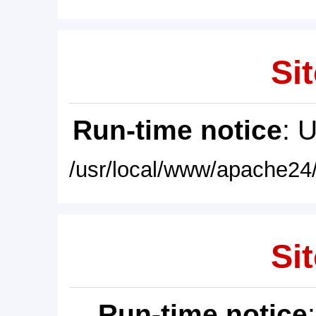
Sit
Run-time notice
: 
/usr/local/www/apache24/
Sit
Run-time notice