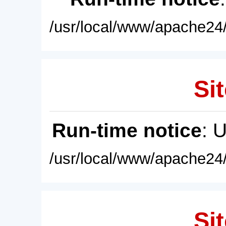
/usr/local/www/apache24/
Sit
Run-time notice
: 
/usr/local/www/apache24/
Sit