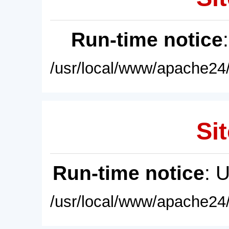
Run-time notice
/usr/local/www/apache24/
Sit
Run-time notice
: 
/usr/local/www/apache24/