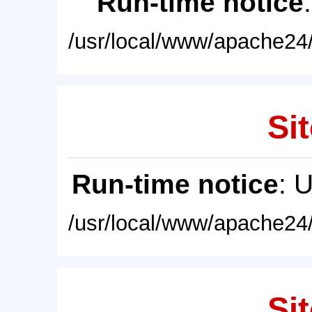
Run-time notice
/usr/local/www/apache24/
Sit
Run-time notice
: 
/usr/local/www/apache24/
Sit