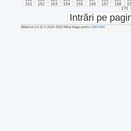
151
152
153
154
155
156
157
158
1
170
Intrări pe pagi
BiblioCat 3.0.32 © 2015‒2023 Mihai Maga pentru
UBB-FAM