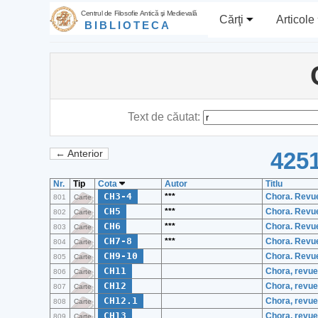
Centrul de Filosofie Antică şi Medievală
Cărţi
Articole
BIBLIOTECA
Text de căutat:
4251
← Anterior
Nr.
Tip
Cota
Autor
Titlu
CH3-4
***
Chora. Revue
801
Carte
CH5
***
Chora. Revue
802
Carte
CH6
***
Chora. Revue
803
Carte
CH7-8
***
Chora. Revu
804
Carte
CH9-10
Chora. Revue
805
Carte
CH11
Chora, revue
806
Carte
CH12
Chora, revue
807
Carte
CH12.1
Chora, revue
808
Carte
CH13
Chora, revue
809
Carte