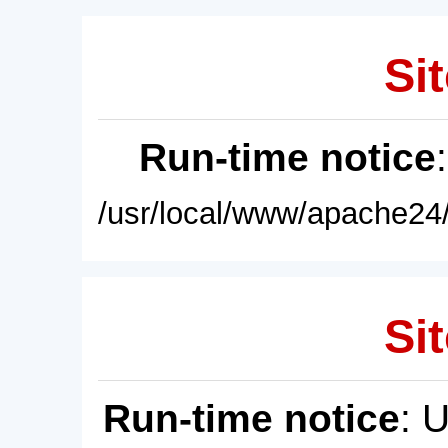
Sit
Run-time notice
/usr/local/www/apache24/
Sit
Run-time notice
: 