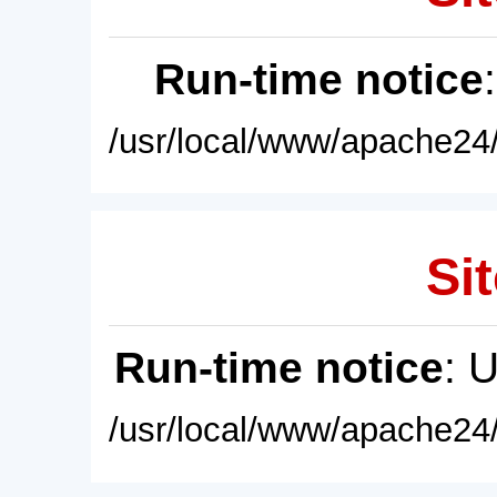
Run-time notice
/usr/local/www/apache24/
Sit
Run-time notice
: 
/usr/local/www/apache24/