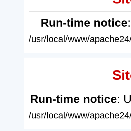
Run-time notice
/usr/local/www/apache24/
Sit
Run-time notice
: 
/usr/local/www/apache24/