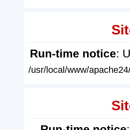
Sit
Run-time notice
: 
/usr/local/www/apache24/
Sit
Run-time notice