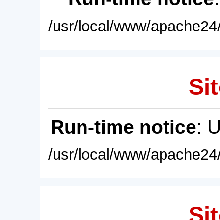
/usr/local/www/apache24/
Sit
Run-time notice
: 
/usr/local/www/apache24/
Sit