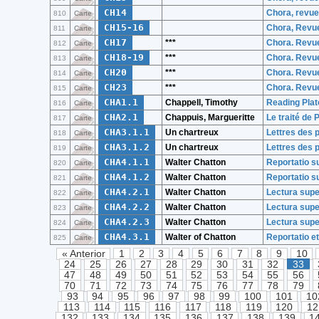
CH14
Chora, revue
810
Carte
CH15-16
Chora, Revue
811
Carte
CH17
***
Chora. Revue
812
Carte
CH18-19
***
Chora. Revue
813
Carte
CH20
***
Chora. Revue
814
Carte
CH23
***
Chora. Revue
815
Carte
CHA1.1
Chappell, Timothy
Reading Plat
816
Carte
CHA2.1
Chappuis, Margueritte
Le traité de 
817
Carte
CHA3.1.1
Un chartreux
Lettres des p
818
Carte
CHA3.1.2
Un chartreux
Lettres des p
819
Carte
CHA4.1.1
Walter Chatton
Reportatio su
820
Carte
CHA4.1.2
Walter Chatton
Reportatio su
821
Carte
CHA4.2.1
Walter Chatton
Lectura super
822
Carte
CHA4.2.2
Walter Chatton
Lectura super
823
Carte
CHA4.2.3
Walter Chatton
Lectura super
824
Carte
CHA4.3.1
Walter of Chatton
Reportatio et
825
Carte
« Anterior
1
2
3
4
5
6
7
8
9
10
24
25
26
27
28
29
30
31
32
33
47
48
49
50
51
52
53
54
55
56
70
71
72
73
74
75
76
77
78
79
93
94
95
96
97
98
99
100
101
10
113
114
115
116
117
118
119
120
12
132
133
134
135
136
137
138
139
1