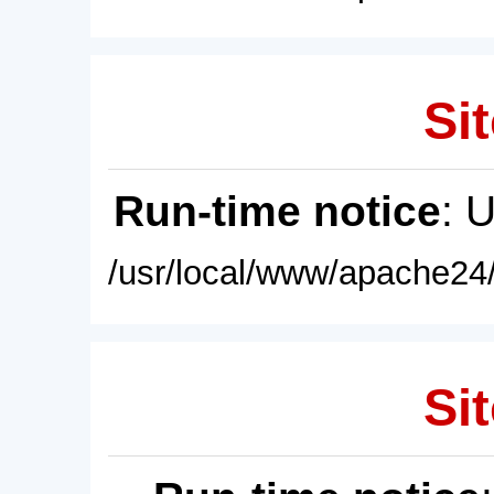
Sit
Run-time notice
: 
/usr/local/www/apache24/
Sit