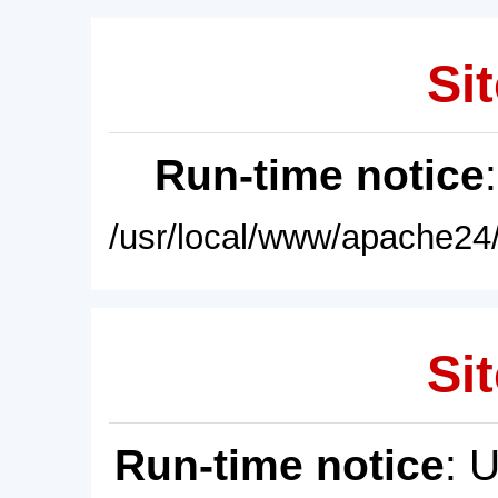
Sit
Run-time notice
/usr/local/www/apache24/
Sit
Run-time notice
: 