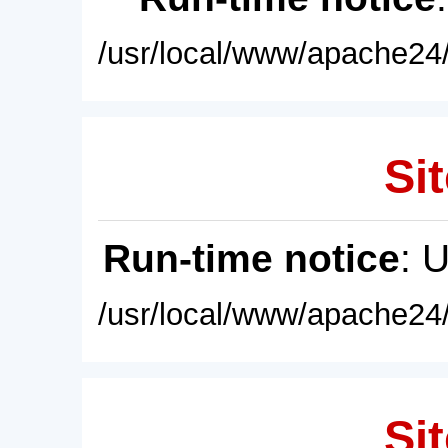
/usr/local/www/apache24/
Sit
Run-time notice
: 
/usr/local/www/apache24/
Sit