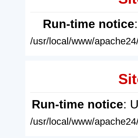
Run-time notice
/usr/local/www/apache24/
Sit
Run-time notice
: 
/usr/local/www/apache24/