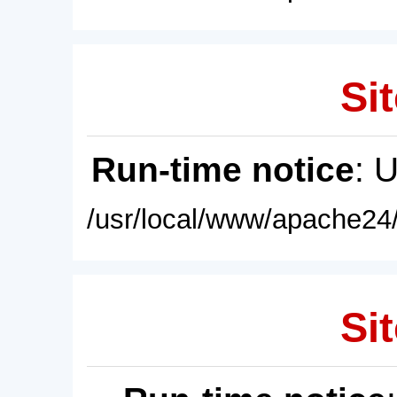
Sit
Run-time notice
: 
/usr/local/www/apache24/
Sit