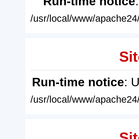
Run-time notice
/usr/local/www/apache24/
Sit
Run-time notice
: 
/usr/local/www/apache24/
Sit