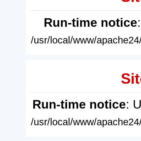
Run-time notice
/usr/local/www/apache24/
Sit
Run-time notice
: 
/usr/local/www/apache24/