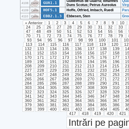
Guillelmus de Guarra; Iohannes
Qua
GUA1.1
4108
Carte
Duns Scotus; Petrus Aureolus
Virg
HOF5.1
Hoffe, Otfried, Imbach, Ruedi
Par
4109
Carte
EBB2.1.3
Ebbesen, Sten
Gree
4110
Carte
« Anterior
1
2
3
4
5
6
7
8
9
10
24
25
26
27
28
29
30
31
32
33
47
48
49
50
51
52
53
54
55
56
70
71
72
73
74
75
76
77
78
79
93
94
95
96
97
98
99
100
101
10
113
114
115
116
117
118
119
120
12
132
133
134
135
136
137
138
139
1
151
152
153
154
155
156
157
158
1
170
171
172
173
174
175
176
177
1
189
190
191
192
193
194
195
196
1
208
209
210
211
212
213
214
215
2
227
228
229
230
231
232
233
234
2
246
247
248
249
250
251
252
253
2
265
266
267
268
269
270
271
272
2
284
285
286
287
288
289
290
291
2
303
304
305
306
307
308
309
310
3
322
323
324
325
326
327
328
329
3
341
342
343
344
345
346
347
348
3
360
361
362
363
364
365
366
367
3
379
380
381
382
383
384
385
386
3
398
399
400
401
402
403
404
405
4
417
418
419
420
421
Intrări pe pagi