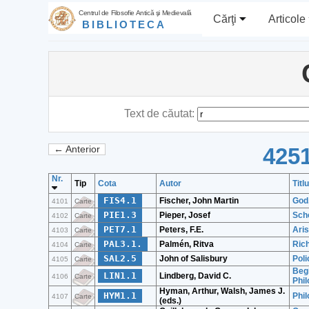
Centrul de Filosofie Antică şi Medievală
Cărţi
Articole
BIBLIOTECA
Text de căutat:
4251
← Anterior
Nr.
Tip
Cota
Autor
Titlu
FIS4.1
Fischer, John Martin
God
4101
Carte
PIE1.3
Pieper, Josef
Scho
4102
Carte
PET7.1
Peters, F.E.
Aris
4103
Carte
PAL3.1.
Palmén, Ritva
Rich
4104
Carte
SAL2.5
John of Salisbury
Poli
4105
Carte
Begi
LIN1.1
Lindberg, David C.
4106
Carte
Phil
Hyman, Arthur, Walsh, James J.
HYM1.1
Phil
4107
Carte
(eds.)