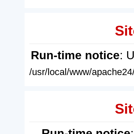
Sit
Run-time notice
: 
/usr/local/www/apache24/
Sit
Run-time notice