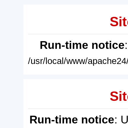
Sit
Run-time notice
/usr/local/www/apache24/
Sit
Run-time notice
: 