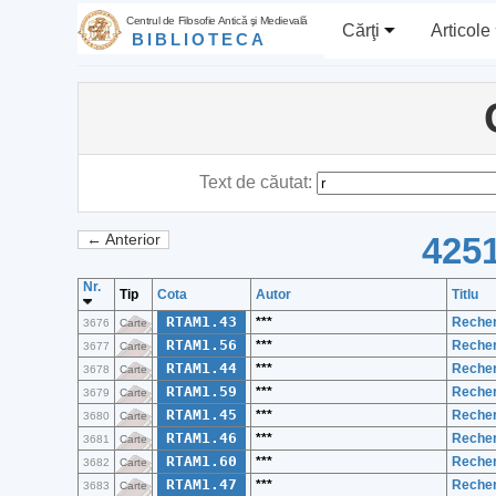
Centrul de Filosofie Antică şi Medievală
Cărţi
Articole
BIBLIOTECA
Text de căutat:
4251
← Anterior
Nr.
Tip
Cota
Autor
Titlu
RTAM1.43
***
Recher
3676
Carte
RTAM1.56
***
Recher
3677
Carte
RTAM1.44
***
Recher
3678
Carte
RTAM1.59
***
Recher
3679
Carte
RTAM1.45
***
Recher
3680
Carte
RTAM1.46
***
Recher
3681
Carte
RTAM1.60
***
Recher
3682
Carte
RTAM1.47
***
Recher
3683
Carte