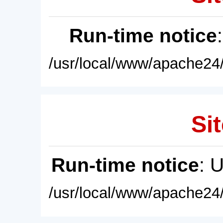
Run-time notice
/usr/local/www/apache24/
Sit
Run-time notice
: 
/usr/local/www/apache24/