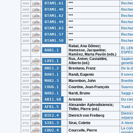
RTAM1.61
***
Recher
3684
Carte
RTAM1.48
***
Recher
3685
Carte
RTAM1.62
***
Recher
3686
Carte
RTAM1.49
***
Recher
3687
Carte
RTAM1.63
***
Recher
3688
Carte
RTAM1.57
***
Recher
3689
Carte
RTAM1.58
***
Recher
3690
Carte
Rabal, Ana Gómez;
EL LE
RAB1.1
Hamesse, Jacqueline;
3691
Carte
ESPEC
Ramírez, Marta Pavón (eds.)
Rus, Anton; Castaldini,
Sapient
LAV1.1
3692
Carte
Alberto (ed.)
genetl
BRE1.2
Brentano, Franz
De la d
3693
Carte
RAN3.1
Randi, Eugenio
Il sovr
3694
Carte
MAR2.3
Marenbon, John
Boethi
3695
Carte
COU6.1
Courtine, Jean-François
Suarez
3696
Carte
NAR2.1
Nardi, Bruno
Saggi s
3697
Carte
ARI1.68
Aristote
Du ciel
3698
Carte
Alexander Aphrodisiensis;
AFR1.5
Traité 
3699
Carte
Thillet, Pierre (ed.)
Dietri
DIE2.4
Dietrich von Freiberg
3700
Carte
separa
SIR1.3
Sirat, Colette
A histo
3701
Carte
La cons
COU2.4
Courcelle, Pierre
3702
Carte
postér