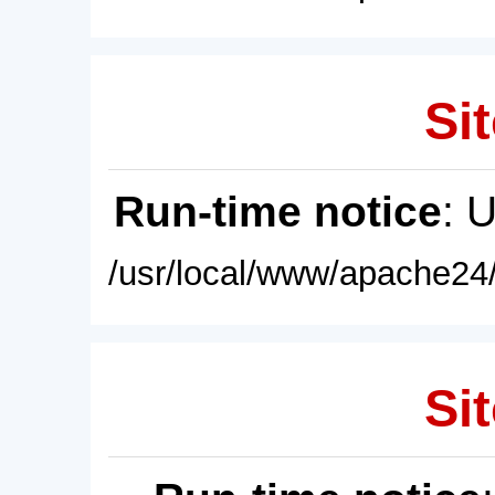
Sit
Run-time notice
: 
/usr/local/www/apache24/
Sit