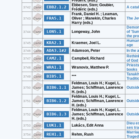
Frédéric (eds.)
Ebbesen, Sten; Goubier,
EBB2.1.2
A cata
3742
Carte
Frédéric (eds.)
Frank, Daniel H. ; Leaman,
FRA5.1
Oliver ; Manekin, Charles
The Je
3743
Carte
Harry (eds.)
Demons
LON5.1
Longeway, John
of 'Sum
3744
Carte
the pro
Humanis
KRA2.1
Kraemer, Joel L.
3745
Carte
age
ADA3.1#2
Adamson, Peter
In the 
3746
Carte
Rethin
CAM2.1
Campbell, Richard
3747
Carte
of God
Priests
WRA1.1
Wranovix, Matthew P.
3748
Carte
books
Tanakh
BIB5.1
***
3749
Carte
Traditi
Feldman, Louis H.; Kugel, L.
BIB6.1.1
James; Schiffman, Lawrence
Outside
3750
Carte
H. (eds.)
Feldman, Louis H.; Kugel, L.
BIB6.1.2
James; Schiffman, Lawrence
Outside
3751
Carte
H. (eds.)
Feldman, Louis H.; Kugel, L.
BIB6.1.3
James; Schiffman, Lawrence
Outside
3752
Carte
H. (eds.)
Dieu es
LUK1.1
Lukács, Edit Anna
3753
Carte
ses tr
Marria
REH1.1
Rehm, Rush
3754
Carte
Traged