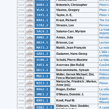
BOB3.1
Bobonich, Christopher
Plato's
3723
Carte
VLA2.1
Vlastos, Gregory
Plato: 
3724
Carte
TAY1.2
Taylor, A. E,
Plato:
3725
Carte
KRA1.1
Kraut, Richard
The Ca
3726
Carte
STR2.2
Strauss, Leo
Persecu
3727
Carte
La trad
SAL6.1
Salama-Carr, Myriam
3728
Carte
import
ANN2.2
Annas, Julia
Introd
3729
Carte
BRI4.5
Brisson, Luc
Lectur
3730
Carte
MAT3.2
Mattéi, Jean-François
La nai
3731
Carte
L'idée 
GAD1.2
Gadamer, Hans-Georg
3732
Carte
pratiq
SCH6.2
Schuhl, Pierre-Maxime
La fabu
3733
Carte
AVE1.6
Averroes (Ibn Rušd)
Cuvânt 
3734
Carte
DEL5.1
Delcomminette, Sylvain
Aristot
3735
Carte
Müller, Gernot Michael; Zini,
Philoso
MUL1.1
3736
Carte
Fosca Mariani (eds.)
philos
Nietzsche, Friedrich ; Merker,
NIE3.1
Platon
3737
Carte
Anne (ed.)
ROG2.1
Rogan, Esther
La stás
3738
Carte
OME1.2
O'Meara, Dominic J.
Cosmolo
3739
Carte
&quot;A
KNO1.1
Knoll, Paul W.
3740
Carte
fifteen
Ebbesen, Sten; Goubier,
EBB2.1.1
A cata
3741
Carte