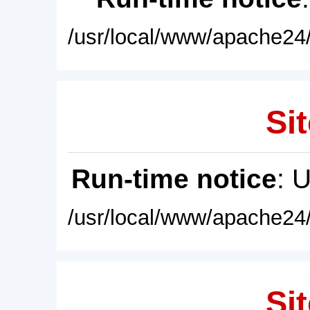
/usr/local/www/apache24/
Sit
Run-time notice
: 
/usr/local/www/apache24/
Sit