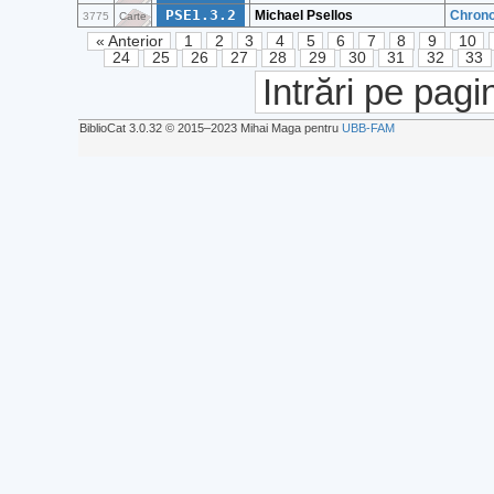
PSE1.3.2
Michael Psellos
Chronog
3775
Carte
« Anterior
1
2
3
4
5
6
7
8
9
10
24
25
26
27
28
29
30
31
32
33
Intrări pe pagi
BiblioCat 3.0.32 © 2015‒2023 Mihai Maga pentru
UBB-FAM