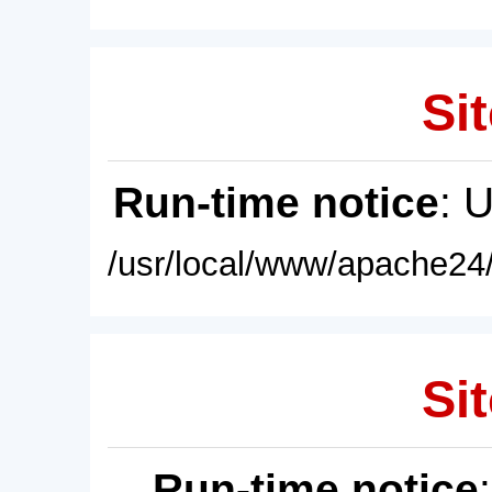
Sit
Run-time notice
: 
/usr/local/www/apache24/
Sit
Run-time notice