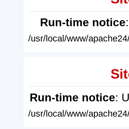
Run-time notice
/usr/local/www/apache24/
Sit
Run-time notice
: 
/usr/local/www/apache24/