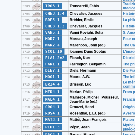
Tradizi
TRO3.1
Troncarelli, Fabio
3703
Carte
medio
CHE3.1.4
Chevalier, Jacques
Histoir
3704
Carte
BRE5.1
Bréhier, Emile
La phi
3705
Carte
CHE3.1.3
Chevalier, Jacques
Histoir
3706
Carte
VAN5.1
Vanni Rovighi, Sofia
S. Anse
3707
Carte
MOR7.1
Moreau, Joseph
Pour o
3708
Carte
MAR2.4
Marenbon, John (ed.)
The Ca
3709
Carte
SCO1.10
Ioannes Duns Scotus
L'image
3710
Carte
FLA1.2#2
Flasch, Kurt
Dietri
3711
Carte
FAR1.1
Farrington, Benjamin
The ph
3712
Carte
DIE7.1
Diels, Hermann
Die Fr
3713
Carte
MOO1.1
Moore, A.W.
The inf
3714
Carte
Le même
BRI4.4
Brisson, Luc
3715
Carte
commen
MER4.1
Merlan, Philip
From p
3716
Carte
Malherbe, Michel ; Pousseur,
MAL4.1
Franci
3717
Carte
Jean-Marie (ed.)
CRO4.1
Crouzel, Henri
Origèn
3718
Carte
ROS4.1
Rosenthal, E.I.J. (ed.)
Averro
3719
Carte
MAT3.1
Mattéi, Jean-François
Platon 
3720
Carte
Mythe e
PEP1.3
Pépin, Jean
3721
Carte
judéo-
PAC2.1
Pacaut, Marcel
Les or
3722
Carte