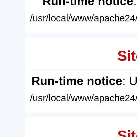
Run-time notice
/usr/local/www/apache24/
Sit
Run-time notice
: 
/usr/local/www/apache24/
Sit