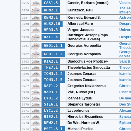
CAS1.5
Cassin, Barbara (coord.)
Vocabul
3755
Carte
The Ara
KUN2.1
Kunitzsch, Paul
3756
Carte
influe
KEN2.1
Kennedy, Edward S.
Astron
3757
Carte
ALB2.10
Albert cel Mare
Despre 
3758
Carte
VER3.3
Verger, Jacques
Univers
3759
Carte
Ratzinger, Joseph (Papa
RAT1.4
Despre
3760
Carte
Benedict al XVI-lea)
Georgii
GEO1.1.1
Georgius Acropolita
3761
Carte
Theodo
Georgii
GEO1.1.2
Georgius Acropolita
3762
Carte
de vita
DIA2.1
Diadochus <de Photice>
Sancti 
3763
Carte
THE7.1
Theophylactus Simocatta
Theoph
3764
Carte
IOH3.1.3
Joannes Zonaras
Ioanni
3765
Carte
IOH3.1.5
Joannes Zonaras
Ioanni
3766
Carte
NAZ1.2
Gregorius Nazianzenus
Christ
3767
Carte
VAR3.1
Vári, Rudolf (ed.)
Liber d
3768
Carte
LYD1.2
Ioannes Lydus
De mag
3769
Carte
STE6.1
Stepanos Taronetsi
Des St
3770
Carte
LYC1.2
Lycophronus
Alexan
3771
Carte
HIE2.1
Hierocles Byzantinus
Synec
3772
Carte
DEW2.1
De Witt, Norman W.
Epicur
3773
Carte
PSE1.3.1
Michael Psellos
Chronog
3774
Carte