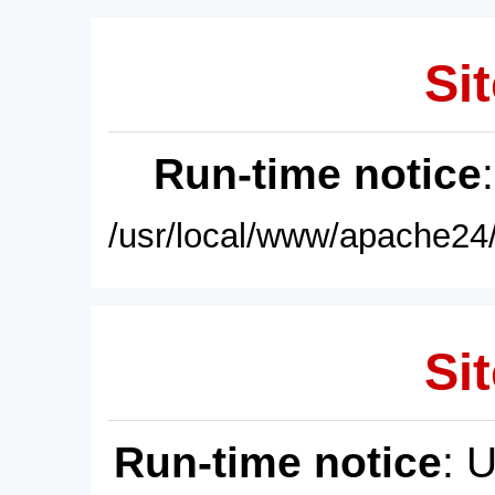
Sit
Run-time notice
/usr/local/www/apache24/
Sit
Run-time notice
: 