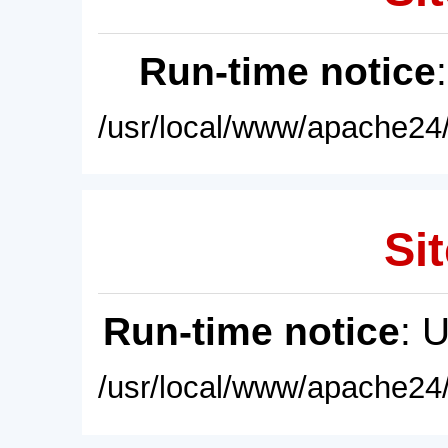
Run-time notice
/usr/local/www/apache24/
Sit
Run-time notice
: 
/usr/local/www/apache24/