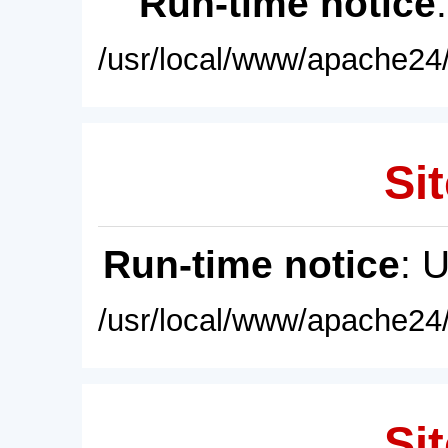
Run-time notice
/usr/local/www/apache24/
Sit
Run-time notice
: 
/usr/local/www/apache24/
Sit