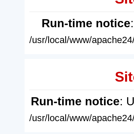
Run-time notice
/usr/local/www/apache24/
Sit
Run-time notice
: 
/usr/local/www/apache24/