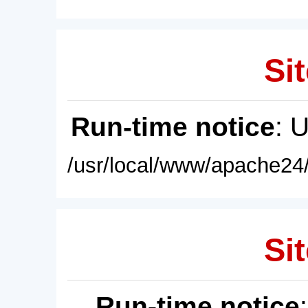
Sit
Run-time notice
: 
/usr/local/www/apache24/
Sit
Run-time notice