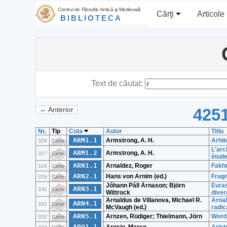
Centrul de Filosofie Antică şi Medievală
Cărţi
Articole
BIBLIOTECA
Text de căutat:
4251
← Anterior
Nr.
Tip
Cota
Autor
Titlu
ARM1.1
Armstrong, A. H.
Arhite
326
Carte
L'arc
ARM1.2
Armstrong, A. H.
327
Carte
étude
ARN1.1
Arnaldez, Roger
Fakhr
328
Carte
ARN2.1
Hans von Arnim (ed.)
Fragm
329
Carte
Jóhann Páll Árnason; Björn
Euras
ARN3.1
330
Carte
Wittrock
diver
Arnaldus de Villanova, Michael R.
Arnal
ARN4.1
331
Carte
McVaugh (ed.)
radic
ARN5.1
Arnzen, Rüdiger; Thielmann‎, ‬Jörn
Words
332
Carte
ARO1.1