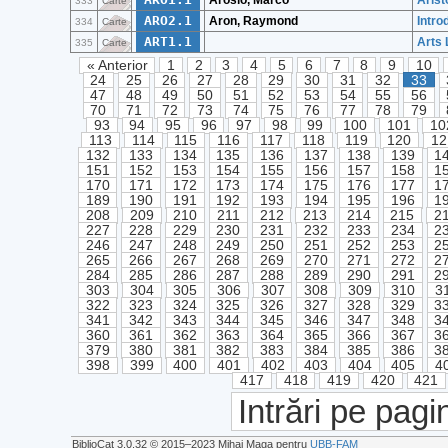
Arosio, Marco
Arist
333
Carte
ARO2.1
Aron, Raymond
Intro
334
Carte
ART1.1
Arts 
335
Carte
« Anterior
1
2
3
4
5
6
7
8
9
10
24
25
26
27
28
29
30
31
32
33
47
48
49
50
51
52
53
54
55
56
70
71
72
73
74
75
76
77
78
79
93
94
95
96
97
98
99
100
101
10
113
114
115
116
117
118
119
120
12
132
133
134
135
136
137
138
139
1
151
152
153
154
155
156
157
158
1
170
171
172
173
174
175
176
177
1
189
190
191
192
193
194
195
196
1
208
209
210
211
212
213
214
215
2
227
228
229
230
231
232
233
234
2
246
247
248
249
250
251
252
253
2
265
266
267
268
269
270
271
272
2
284
285
286
287
288
289
290
291
2
303
304
305
306
307
308
309
310
3
322
323
324
325
326
327
328
329
3
341
342
343
344
345
346
347
348
3
360
361
362
363
364
365
366
367
3
379
380
381
382
383
384
385
386
3
398
399
400
401
402
403
404
405
4
417
418
419
420
421
Intrări pe pagi
BiblioCat 3.0.32 © 2015‒2023 Mihai Maga pentru
UBB-FAM