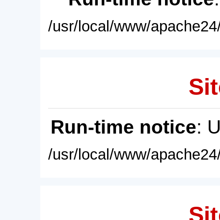
/usr/local/www/apache24/
Sit
Run-time notice
: 
/usr/local/www/apache24/
Sit