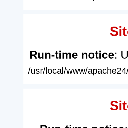
Sit
Run-time notice
: 
/usr/local/www/apache24/
Sit