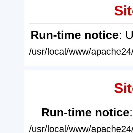
Sit
Run-time notice
: 
/usr/local/www/apache24/
Sit
Run-time notice
/usr/local/www/apache24/