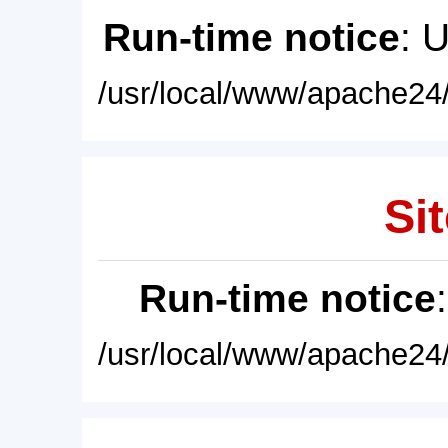
Run-time notice
: 
/usr/local/www/apache24/
Sit
Run-time notice
/usr/local/www/apache24/