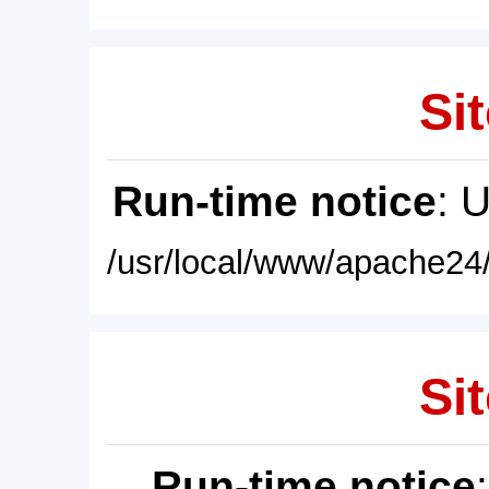
Sit
Run-time notice
: 
/usr/local/www/apache24/
Sit
Run-time notice