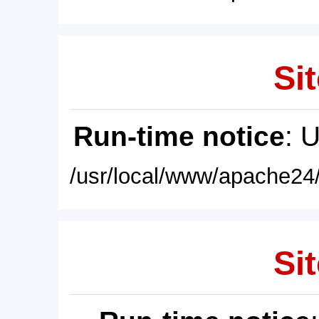
Sit
Run-time notice
: 
/usr/local/www/apache24/
Sit