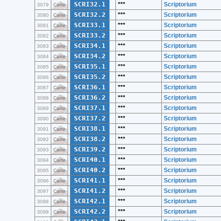
SCRI32.1
***
Scriptorium
3079
Carte
SCRI32.2
***
Scriptorium
3080
Carte
SCRI33.1
***
Scriptorium
3081
Carte
SCRI33.2
***
Scriptorium
3082
Carte
SCRI34.1
***
Scriptorium
3083
Carte
SCRI34.2
***
Scriptorium
3084
Carte
SCRI35.1
***
Scriptorium
3085
Carte
SCRI35.2
***
Scriptorium
3086
Carte
SCRI36.1
***
Scriptorium
3087
Carte
SCRI36.2
***
Scriptorium
3088
Carte
SCRI37.1
***
Scriptorium
3089
Carte
SCRI37.2
***
Scriptorium
3090
Carte
SCRI38.1
***
Scriptorium
3091
Carte
SCRI38.2
***
Scriptorium
3092
Carte
SCRI39.2
***
Scriptorium
3093
Carte
SCRI40.1
***
Scriptorium
3094
Carte
SCRI40.2
***
Scriptorium
3095
Carte
SCRI41.1
***
Scriptorium
3096
Carte
SCRI41.2
***
Scriptorium
3097
Carte
SCRI42.1
***
Scriptorium
3098
Carte
SCRI42.2
***
Scriptorium
3099
Carte