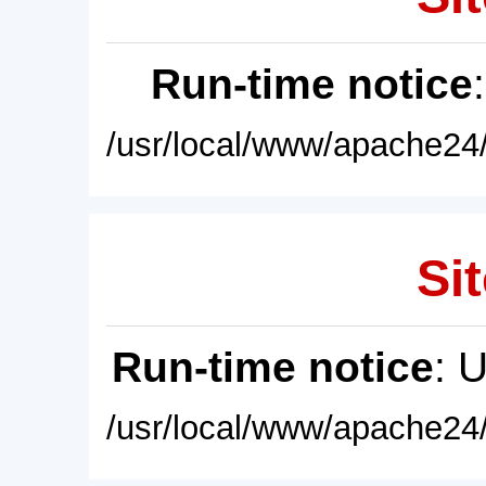
Run-time notice
/usr/local/www/apache24/
Sit
Run-time notice
: 
/usr/local/www/apache24/