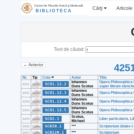
Centrul de Filosofie Antică şi Medievală
Cărţi
Articole
BIBLIOTECA
Text de căutat:
4251
← Anterior
Nr.
Tip
Cota
Autor
Titlu
Iohannes
Opera Philosophica I
SCO1.12.2
3051
Carte
Duns Scotus
super librum elench
Iohannes
SCO1.12.3
Opera Philosophica I
3052
Carte
Duns Scotus
Iohannes
SCO1.12.4
Opera Philosophica 
3053
Carte
Duns Scotus
Iohannes
SCO1.12.5
Opera Philosophica
3054
Carte
Duns Scotus
Scotus,
SCO2.1
Liber particularis, 
3055
Carte
Michael
SCRI0.1
***
Scriptorium (Index I
3056
Carte
SCRI20.1
***
Scriptorium
3057
Carte