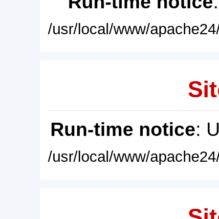
Run-time notice
/usr/local/www/apache24/
Sit
Run-time notice
: 
/usr/local/www/apache24/
Sit