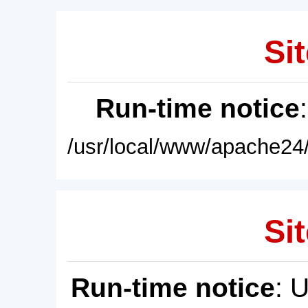
Sit
Run-time notice
/usr/local/www/apache24/
Sit
Run-time notice
: 