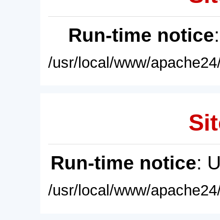
Run-time notice
/usr/local/www/apache24/
Sit
Run-time notice
: 
/usr/local/www/apache24/