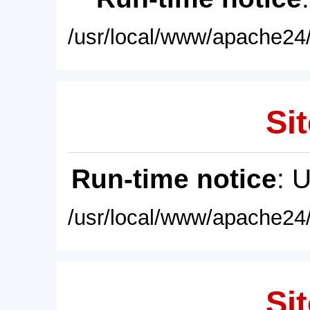
/usr/local/www/apache24/
Sit
Run-time notice
: 
/usr/local/www/apache24/
Sit