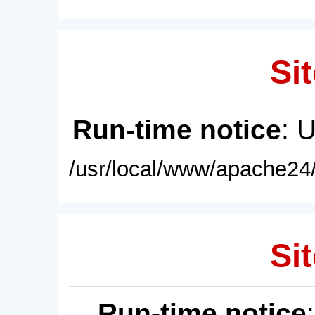
Sit
Run-time notice
: 
/usr/local/www/apache24/
Sit
Run-time notice