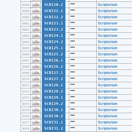
SCRI20.2
***
Scriptorium
3058
Carte
SCRI22.1
***
Scriptorium
3059
Carte
SCRI22.2
***
Scriptorium
3060
Carte
SCRI23.1
***
Scriptorium
3061
Carte
SCRI23.2
***
Scriptorium
3062
Carte
SCRI24.1
***
Scriptorium
3063
Carte
SCRI24.2
***
Scriptorium
3064
Carte
SCRI25.1
***
Scriptorium
3065
Carte
SCRI25.2
***
Scriptorium
3066
Carte
SCRI26.1
***
Scriptorium
3067
Carte
SCRI26.2
***
Scriptorium
3068
Carte
SCRI27.1
***
Scriptorium
3069
Carte
SCRI27.2
***
Scriptorium
3070
Carte
SCRI28.1
***
Scriptorium
3071
Carte
SCRI28.2
***
Scriptorium
3072
Carte
SCRI29.1
***
Scriptorium
3073
Carte
SCRI29.2
***
Scriptorium
3074
Carte
SCRI30.1
***
Scriptorium
3075
Carte
SCRI30.2
***
Scriptorium
3076
Carte
SCRI31.1
***
Scriptorium
3077
Carte
SCRI31.2
***
Scriptorium
3078
Carte