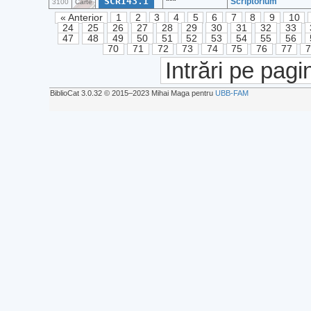
SCRI43.1
***
Scriptorium
3100
Carte
« Anterior
1
2
3
4
5
6
7
8
9
10
24
25
26
27
28
29
30
31
32
33
47
48
49
50
51
52
53
54
55
56
70
71
72
73
74
75
76
77
Intrări pe pagi
BiblioCat 3.0.32 © 2015‒2023 Mihai Maga pentru
UBB-FAM