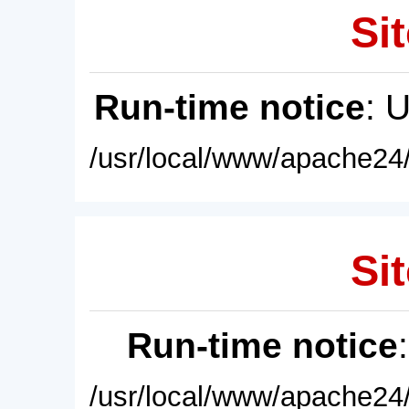
Sit
Run-time notice
: 
/usr/local/www/apache24/
Sit
Run-time notice
/usr/local/www/apache24/