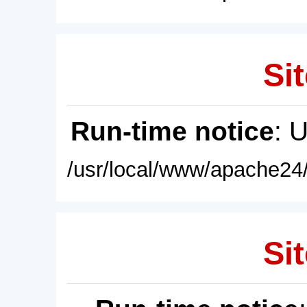
Sit
Run-time notice
: 
/usr/local/www/apache24/
Sit