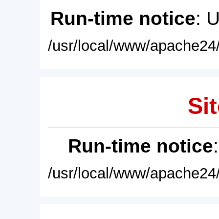
Run-time notice
: 
/usr/local/www/apache24/
Sit
Run-time notice
/usr/local/www/apache24/