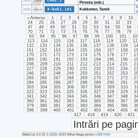
COH2.1
P
2829
Carte
Piroska (eds.)
P
X-kuk1.1#1
Kukkonen, Taneli
2830
Articol
d
« Anterior
1
2
3
4
5
6
7
8
9
10
24
25
26
27
28
29
30
31
32
33
47
48
49
50
51
52
53
54
55
56
70
71
72
73
74
75
76
77
78
79
93
94
95
96
97
98
99
100
101
10
113
114
115
116
117
118
119
120
12
132
133
134
135
136
137
138
139
1
151
152
153
154
155
156
157
158
1
170
171
172
173
174
175
176
177
1
189
190
191
192
193
194
195
196
1
208
209
210
211
212
213
214
215
2
227
228
229
230
231
232
233
234
2
246
247
248
249
250
251
252
253
2
265
266
267
268
269
270
271
272
2
284
285
286
287
288
289
290
291
2
303
304
305
306
307
308
309
310
3
322
323
324
325
326
327
328
329
3
341
342
343
344
345
346
347
348
3
360
361
362
363
364
365
366
367
3
379
380
381
382
383
384
385
386
3
398
399
400
401
402
403
404
405
4
417
418
419
420
421
Intrări pe pagi
BiblioCat 3.0.32 © 2015‒2023 Mihai Maga pentru
UBB-FAM