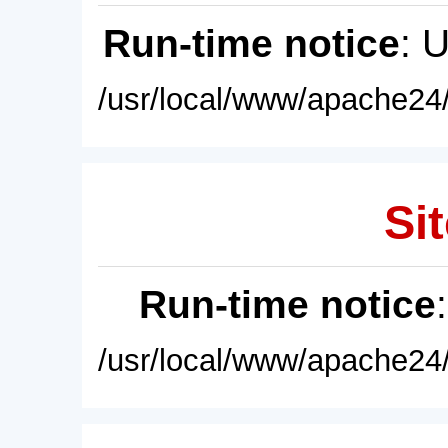
Run-time notice
: 
/usr/local/www/apache24/
Sit
Run-time notice
/usr/local/www/apache24/