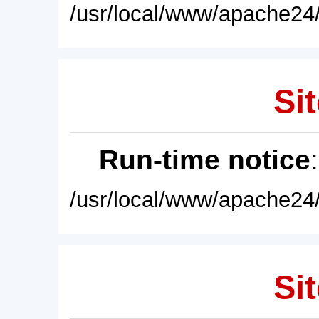
/usr/local/www/apache24/
Sit
Run-time notice
/usr/local/www/apache24/
Sit