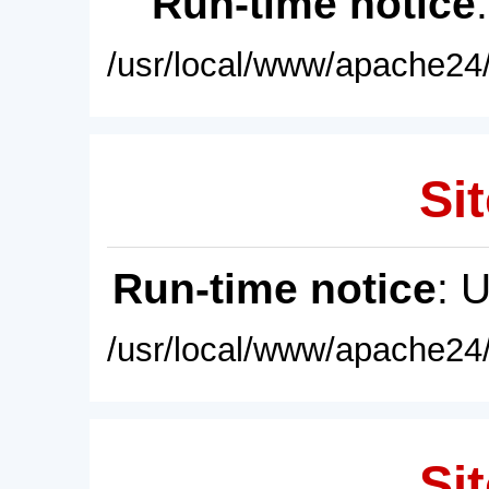
Run-time notice
/usr/local/www/apache24/
Sit
Run-time notice
: 
/usr/local/www/apache24/
Sit