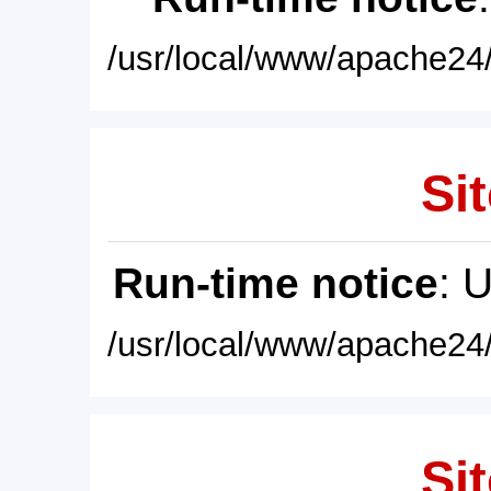
/usr/local/www/apache24/
Sit
Run-time notice
: 
/usr/local/www/apache24/
Sit