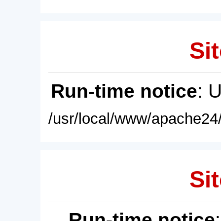
Sit
Run-time notice
: 
/usr/local/www/apache24/
Sit
Run-time notice