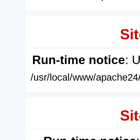
Sit
Run-time notice
: 
/usr/local/www/apache24/
Sit