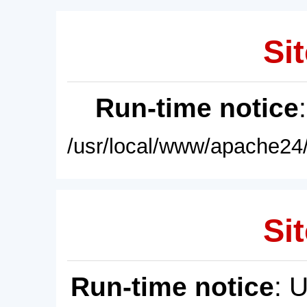
Sit
Run-time notice
/usr/local/www/apache24/
Sit
Run-time notice
: 