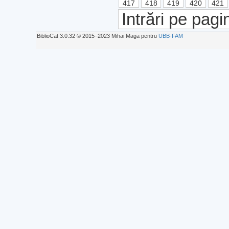
417
418
419
420
421
Intrări pe pagi
BiblioCat 3.0.32 © 2015‒2023 Mihai Maga pentru
UBB-FAM