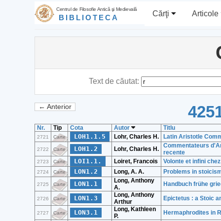
Centrul de Filosofie Antică şi Medievală
Cărţi
Articole
BIBLIOTECA
Text de căutat:
4251
← Anterior
Nr.
Tip
Cota
Autor
Titlu
LOH1.1.5
Lohr, Charles H.
Latin Aristotle Comm
2721
Carte
Commentateurs d'Aris
LOH1.2
Lohr, Charles H.
2722
Carte
recente
LOI1.1.
Loiret, Francois
Volonte et infini che
2723
Carte
LON1.2
Long, A. A.
Problems in stoicis
2724
Carte
Long, Anthony
LON1.1
Handbuch frühe grie
2725
Carte
A.
Long, Anthony
LON1.3
Epictetus : a Stoic a
2726
Carte
Arthur
Long, Kathleen
LON3.1
Hermaphrodites in 
2727
Carte
P.