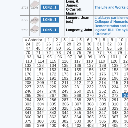
Long, R.
James;
LON2.1
The Life and Works 
2728
Carte
O'Carroll,
Maura
Longère, Jean
L' abbaye parisienn
LON6.1
2729
Carte
(ed.)
Colloque d' Humanis
Demonstration and s
LON5.1
Longeway, John
logicae' III-II: 'De 
2730
Carte
'Ordinatio'
« Anterior
1
2
3
4
5
6
7
8
9
10
24
25
26
27
28
29
30
31
32
33
47
48
49
50
51
52
53
54
55
56
70
71
72
73
74
75
76
77
78
79
93
94
95
96
97
98
99
100
101
10
113
114
115
116
117
118
119
120
12
132
133
134
135
136
137
138
139
1
151
152
153
154
155
156
157
158
1
170
171
172
173
174
175
176
177
1
189
190
191
192
193
194
195
196
1
208
209
210
211
212
213
214
215
2
227
228
229
230
231
232
233
234
2
246
247
248
249
250
251
252
253
2
265
266
267
268
269
270
271
272
2
284
285
286
287
288
289
290
291
2
303
304
305
306
307
308
309
310
3
322
323
324
325
326
327
328
329
3
341
342
343
344
345
346
347
348
3
360
361
362
363
364
365
366
367
3
379
380
381
382
383
384
385
386
3
398
399
400
401
402
403
404
405
4