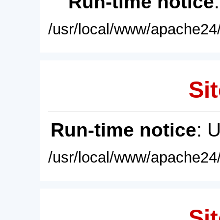
Run-time notice
/usr/local/www/apache24/
Sit
Run-time notice
: 
/usr/local/www/apache24/
Sit