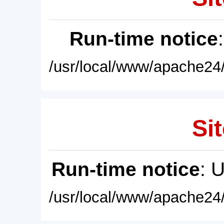
Run-time notice
/usr/local/www/apache24/
Sit
Run-time notice
: 
/usr/local/www/apache24/