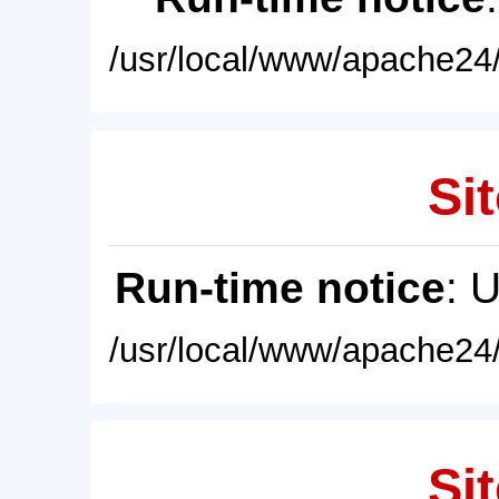
/usr/local/www/apache24/
Sit
Run-time notice
: 
/usr/local/www/apache24/
Sit