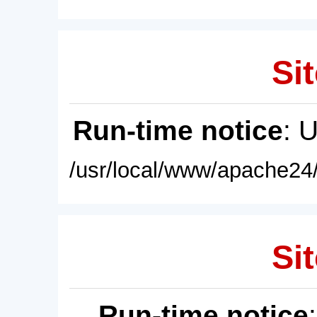
Sit
Run-time notice
: 
/usr/local/www/apache24/
Sit
Run-time notice