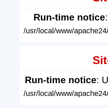
Run-time notice
/usr/local/www/apache24/
Sit
Run-time notice
: 
/usr/local/www/apache24/