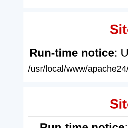
Sit
Run-time notice
: 
/usr/local/www/apache24/
Sit
Run-time notice