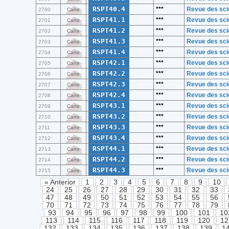
RSPT40.4
***
Revue des sci
2700
Carte
RSPT41.1
***
Revue des sci
2701
Carte
RSPT41.2
***
Revue des sci
2702
Carte
RSPT41.3
***
Revue des sci
2703
Carte
RSPT41.4
***
Revue des sci
2704
Carte
RSPT42.1
***
Revue des sci
2705
Carte
RSPT42.2
***
Revue des sci
2706
Carte
RSPT42.3
***
Revue des sci
2707
Carte
RSPT42.4
***
Revue des sci
2708
Carte
RSPT43.1
***
Revue des sci
2709
Carte
RSPT43.2
***
Revue des sci
2710
Carte
RSPT43.3
***
Revue des sci
2711
Carte
RSPT43.4
***
Revue des sci
2712
Carte
RSPT44.1
***
Revue des sci
2713
Carte
RSPT44.2
***
Revue des sci
2714
Carte
RSPT44.3
***
Revue des sci
2715
Carte
« Anterior
1
2
3
4
5
6
7
8
9
10
24
25
26
27
28
29
30
31
32
33
47
48
49
50
51
52
53
54
55
56
70
71
72
73
74
75
76
77
78
79
93
94
95
96
97
98
99
100
101
10
113
114
115
116
117
118
119
120
12
132
133
134
135
136
137
138
139
1