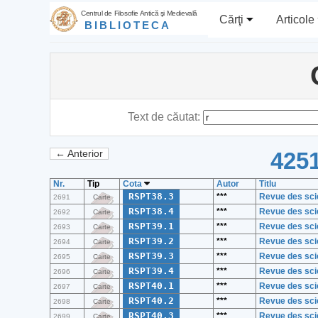
Centrul de Filosofie Antică şi Medievală
Cărţi
Articole
BIBLIOTECA
Text de căutat:
4251
← Anterior
Nr.
Tip
Cota
Autor
Titlu
RSPT38.3
***
Revue des sci
2691
Carte
RSPT38.4
***
Revue des sci
2692
Carte
RSPT39.1
***
Revue des sci
2693
Carte
RSPT39.2
***
Revue des sci
2694
Carte
RSPT39.3
***
Revue des sci
2695
Carte
RSPT39.4
***
Revue des sci
2696
Carte
RSPT40.1
***
Revue des sci
2697
Carte
RSPT40.2
***
Revue des sci
2698
Carte
RSPT40.3
***
Revue des sci
2699
Carte