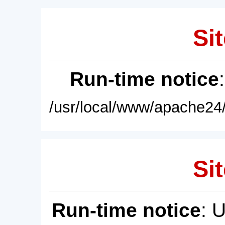
Sit
Run-time notice
/usr/local/www/apache24/
Sit
Run-time notice
: 