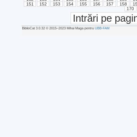
151
152
153
154
155
156
157
158
1
170
Intrări pe pagi
BiblioCat 3.0.32 © 2015‒2023 Mihai Maga pentru
UBB-FAM