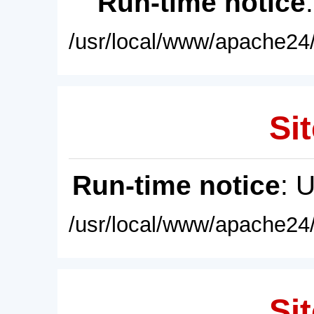
Run-time notice
/usr/local/www/apache24/
Sit
Run-time notice
: 
/usr/local/www/apache24/
Sit