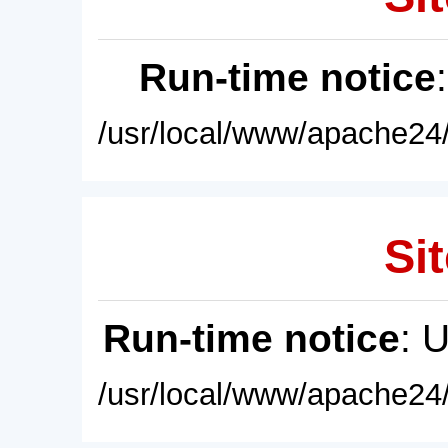
Run-time notice
/usr/local/www/apache24/
Sit
Run-time notice
: 
/usr/local/www/apache24/