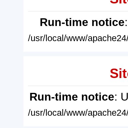
Run-time notice
/usr/local/www/apache24/
Sit
Run-time notice
: 
/usr/local/www/apache24/