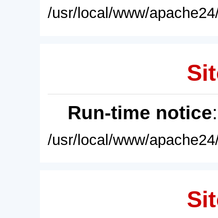
/usr/local/www/apache24/
Sit
Run-time notice
/usr/local/www/apache24/
Sit