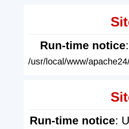
Sit
Run-time notice
/usr/local/www/apache24/
Sit
Run-time notice
: 