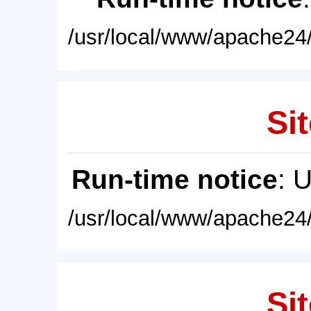
/usr/local/www/apache24/
Sit
Run-time notice
: 
/usr/local/www/apache24/
Sit