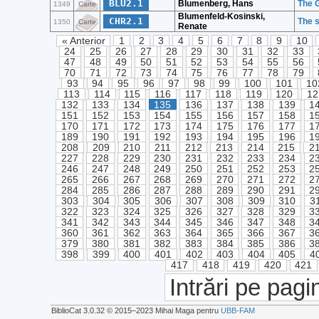
BLU2.1
Blumenberg, Hans
The 
1349
Carte
Blumenfeld-Kosinski,
CHR2.1
The s
1350
Carte
Renate
« Anterior
1
2
3
4
5
6
7
8
9
10
24
25
26
27
28
29
30
31
32
33
47
48
49
50
51
52
53
54
55
56
70
71
72
73
74
75
76
77
78
79
93
94
95
96
97
98
99
100
101
10
113
114
115
116
117
118
119
120
12
132
133
134
135
136
137
138
139
1
151
152
153
154
155
156
157
158
1
170
171
172
173
174
175
176
177
1
189
190
191
192
193
194
195
196
1
208
209
210
211
212
213
214
215
2
227
228
229
230
231
232
233
234
2
246
247
248
249
250
251
252
253
2
265
266
267
268
269
270
271
272
2
284
285
286
287
288
289
290
291
2
303
304
305
306
307
308
309
310
3
322
323
324
325
326
327
328
329
3
341
342
343
344
345
346
347
348
3
360
361
362
363
364
365
366
367
3
379
380
381
382
383
384
385
386
3
398
399
400
401
402
403
404
405
4
417
418
419
420
421
Intrări pe pagi
BiblioCat 3.0.32 © 2015‒2023 Mihai Maga pentru
UBB-FAM