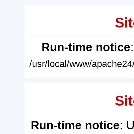
Sit
Run-time notice
/usr/local/www/apache24/
Sit
Run-time notice
: 