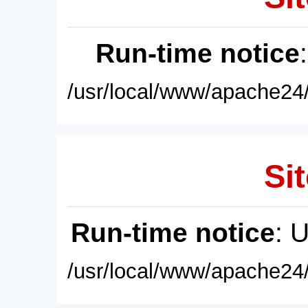
Run-time notice
/usr/local/www/apache24/
Sit
Run-time notice
: 
/usr/local/www/apache24/