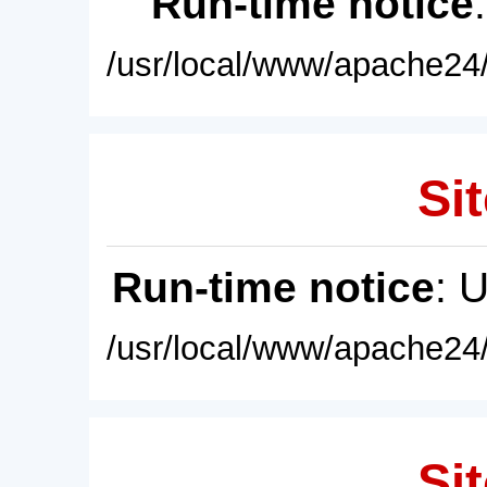
Run-time notice
/usr/local/www/apache24/
Sit
Run-time notice
: 
/usr/local/www/apache24/
Sit