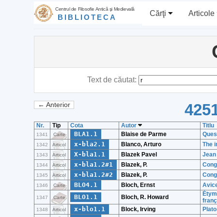
Centrul de Filosofie Antică şi Medievală
Cărţi
Articole
BIBLIOTECA
Text de căutat:
4251
← Anterior
Nr.
Tip
Cota
Autor
Titlu
BLA1.1
Blaise de Parme
Ques
1341
Carte
x-bla2.1
Blanco, Arturo
The i
1342
Articol
X-bla1.1
Blazek Pavel
Jean 
1343
Articol
x-bla1.2#1
Blazek, P.
Cong
1344
Articol
x-bla1.2#2
Blazek, P.
Cong
1345
Articol
BLO4.1
Bloch, Ernst
Avice
1346
Carte
Étymo
BLO1.1
Bloch, R. Howard
1347
Carte
franç
x-blo1.1
Block, Irving
Plato
1348
Articol