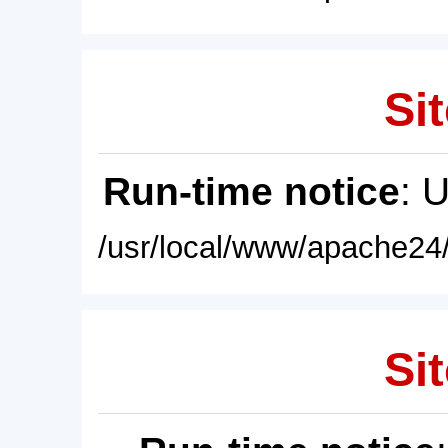
Sit
Run-time notice
: 
/usr/local/www/apache24/
Sit