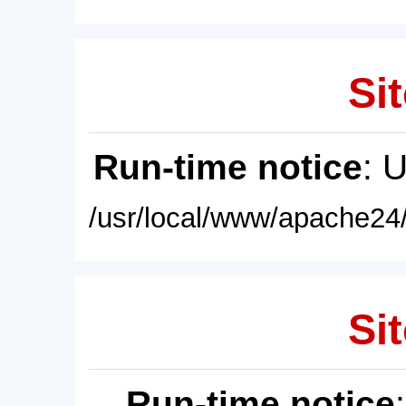
Sit
Run-time notice
: 
/usr/local/www/apache24/
Sit
Run-time notice