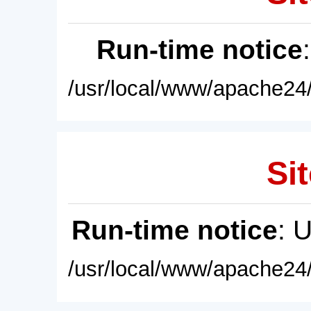
Run-time notice
/usr/local/www/apache24/
Sit
Run-time notice
: 
/usr/local/www/apache24/