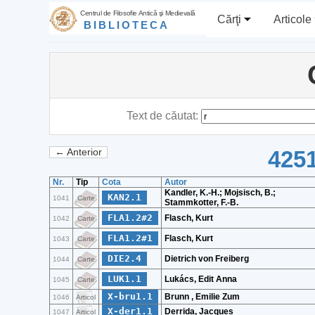
Centrul de Filosofie Antică şi Medievală
Cărţi
Articole
BIBLIOTECA
Text de căutat:
4251
← Anterior
Nr.
Tip
Cota
Autor
Kandler, K.-H.; Mojsisch, B.;
KAN2.1
1041
Carte
Stammkotter, F.-B.
FLA1.2#2
Flasch, Kurt
1042
Carte
FLA1.2#1
Flasch, Kurt
1043
Carte
DIE2.4
Dietrich von Freiberg
1044
Carte
LUK1.1
Lukács, Edit Anna
1045
Carte
X-bru1.1
Brunn , Emilie Zum
1046
Articol
X-der1.1
Derrida, Jacques
1047
Articol