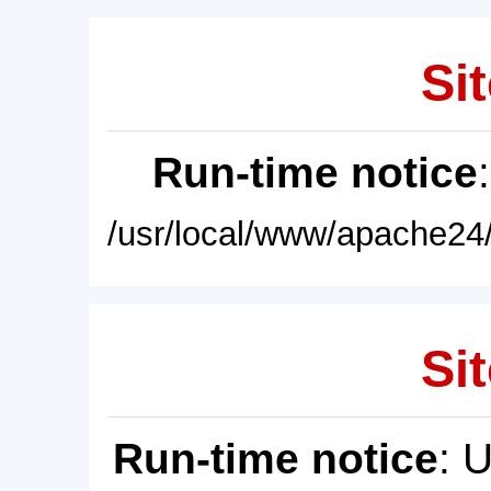
Sit
Run-time notice
/usr/local/www/apache24/
Sit
Run-time notice
: 