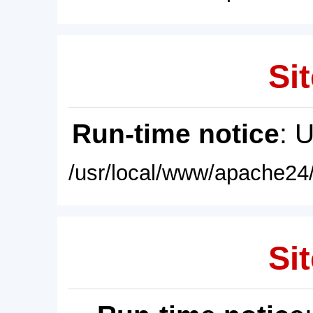
Sit
Run-time notice
: 
/usr/local/www/apache24/
Sit