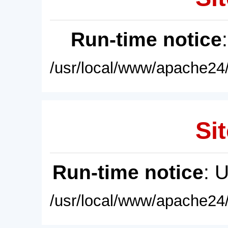
Run-time notice
/usr/local/www/apache24/
Sit
Run-time notice
: 
/usr/local/www/apache24/