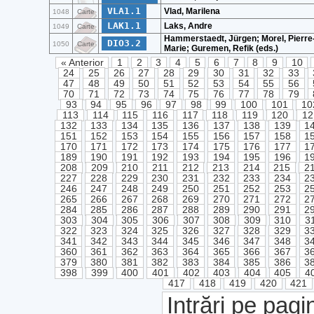
VLA1.1
Vlad, Marilena
1048
Carte
LAK1.1
Laks, Andre
1049
Carte
Hammerstaedt, Jürgen; Morel, Pierre
DIO3.2
1050
Carte
Marie; Guremen, Refik (eds.)
« Anterior
1
2
3
4
5
6
7
8
9
10
24
25
26
27
28
29
30
31
32
33
47
48
49
50
51
52
53
54
55
56
70
71
72
73
74
75
76
77
78
79
93
94
95
96
97
98
99
100
101
10
113
114
115
116
117
118
119
120
12
132
133
134
135
136
137
138
139
1
151
152
153
154
155
156
157
158
1
170
171
172
173
174
175
176
177
1
189
190
191
192
193
194
195
196
1
208
209
210
211
212
213
214
215
2
227
228
229
230
231
232
233
234
2
246
247
248
249
250
251
252
253
2
265
266
267
268
269
270
271
272
2
284
285
286
287
288
289
290
291
2
303
304
305
306
307
308
309
310
3
322
323
324
325
326
327
328
329
3
341
342
343
344
345
346
347
348
3
360
361
362
363
364
365
366
367
3
379
380
381
382
383
384
385
386
3
398
399
400
401
402
403
404
405
4
417
418
419
420
421
Intrări pe pagi