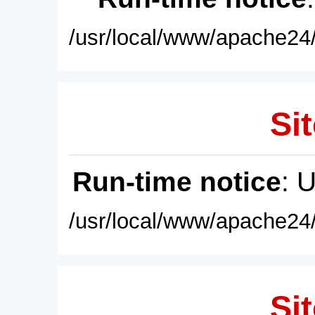
/usr/local/www/apache24/
Sit
Run-time notice
: 
/usr/local/www/apache24/
Sit