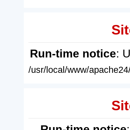
Sit
Run-time notice
: 
/usr/local/www/apache24/
Sit
Run-time notice