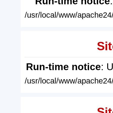
Run-time notice
/usr/local/www/apache24/
Sit
Run-time notice
: 
/usr/local/www/apache24/
Sit