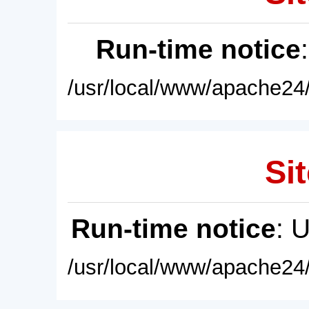
Run-time notice
/usr/local/www/apache24/
Sit
Run-time notice
: 
/usr/local/www/apache24/