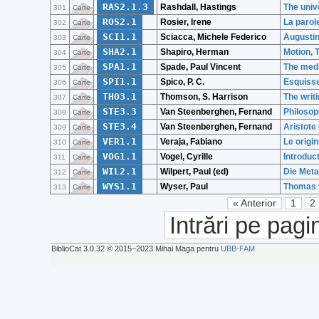
RAS2.1.3
Rashdall, Hastings
The unive
301
Carte
ROS2.1
Rosier, Irene
La paro
302
Carte
SCI1.1
Sciacca, Michele Federico
Augusti
303
Carte
SHA2.1
Shapiro, Herman
Motion, 
304
Carte
SPA1.1
Spade, Paul Vincent
The medie
305
Carte
SPI1.1
Spico, P. C.
Esquisse
306
Carte
THO3.1
Thomson, S. Harrison
The writ
307
Carte
STE3.3
Van Steenberghen, Fernand
Philosop
308
Carte
STE3.4
Van Steenberghen, Fernand
Aristote
309
Carte
VER1.1
Veraja, Fabiano
Le origin
310
Carte
VOG1.1
Vogel, Cyrille
Introduc
311
Carte
WIL2.1
Wilpert, Paul (ed)
Die Meta
312
Carte
WYS1.1
Wyser, Paul
Thomas 
313
Carte
« Anterior
1
2
Intrări pe pagi
BiblioCat 3.0.32 © 2015‒2023 Mihai Maga pentru
UBB-FAM