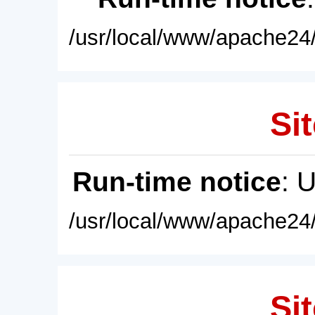
/usr/local/www/apache24/
Sit
Run-time notice
: 
/usr/local/www/apache24/
Sit