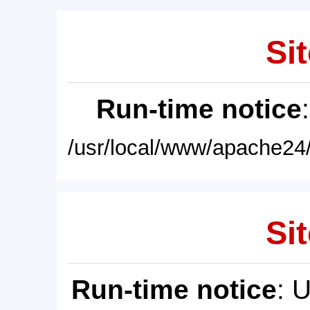
Sit
Run-time notice
/usr/local/www/apache24/
Sit
Run-time notice
: 