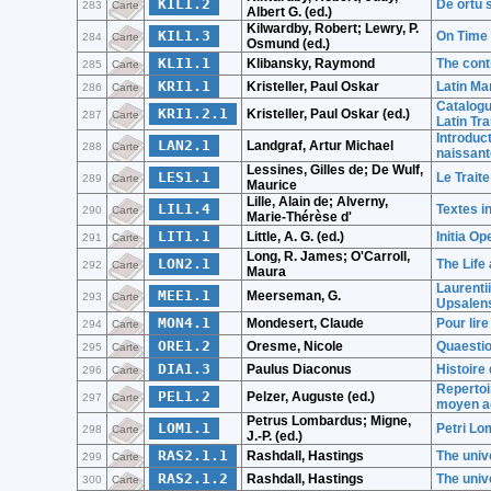
KIL1.2
De ortu 
283
Carte
Albert G. (ed.)
Kilwardby, Robert; Lewry, P.
KIL1.3
On Time 
284
Carte
Osmund (ed.)
KLI1.1
Klibansky, Raymond
The conti
285
Carte
KRI1.1
Kristeller, Paul Oskar
Latin Ma
286
Carte
Catalogu
KRI1.2.1
Kristeller, Paul Oskar (ed.)
287
Carte
Latin Tr
Introduct
LAN2.1
Landgraf, Artur Michael
288
Carte
naissant
Lessines, Gilles de; De Wulf,
LES1.1
Le Trait
289
Carte
Maurice
Lille, Alain de; Alverny,
LIL1.4
Textes i
290
Carte
Marie-Thérèse d'
LIT1.1
Little, A. G. (ed.)
Initia Op
291
Carte
Long, R. James; O'Carroll,
LON2.1
The Life
292
Carte
Maura
Laurenti
MEE1.1
Meerseman, G.
293
Carte
Upsalens
MON4.1
Mondesert, Claude
Pour lire
294
Carte
ORE1.2
Oresme, Nicole
Quaestio
295
Carte
DIA1.3
Paulus Diaconus
Histoire
296
Carte
Repertoir
PEL1.2
Pelzer, Auguste (ed.)
297
Carte
moyen a
Petrus Lombardus; Migne,
LOM1.1
Petri Lo
298
Carte
J.-P. (ed.)
RAS2.1.1
Rashdall, Hastings
The unive
299
Carte
RAS2.1.2
Rashdall, Hastings
The unive
300
Carte