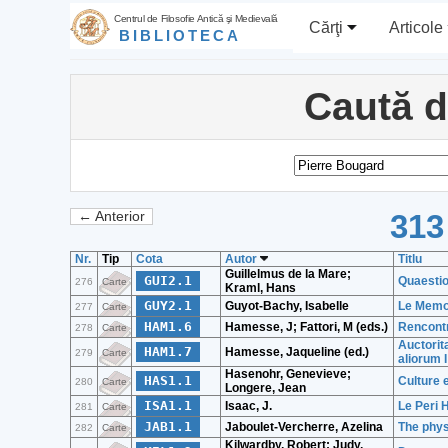
Centrul de Filosofie Antică şi Medievală
Cărţi
Articole
BIBLIOTECA
Caută 
313
← Anterior
Nr.
Tip
Cota
Autor
Titlu
Guillelmus de la Mare;
GUI2.1
Quaestio
276
Carte
Kraml, Hans
GUY2.1
Guyot-Bachy, Isabelle
Le Memor
277
Carte
HAM1.6
Hamesse, J; Fattori, M (eds.)
Rencontr
278
Carte
Auctorit
HAM1.7
Hamesse, Jaqueline (ed.)
279
Carte
aliorum 
Hasenohr, Genevieve;
HAS1.1
Culture e
280
Carte
Longere, Jean
ISA1.1
Isaac, J.
Le Peri 
281
Carte
JAB1.1
Jaboulet-Vercherre, Azelina
The phys
282
Carte
Kilwardby, Robert; Judy,