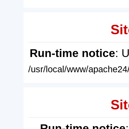
Sit
Run-time notice
: 
/usr/local/www/apache24/
Sit
Run-time notice