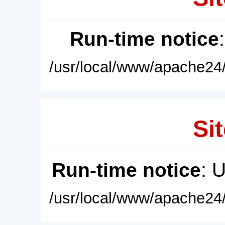
Run-time notice
/usr/local/www/apache24/
Sit
Run-time notice
: 
/usr/local/www/apache24/