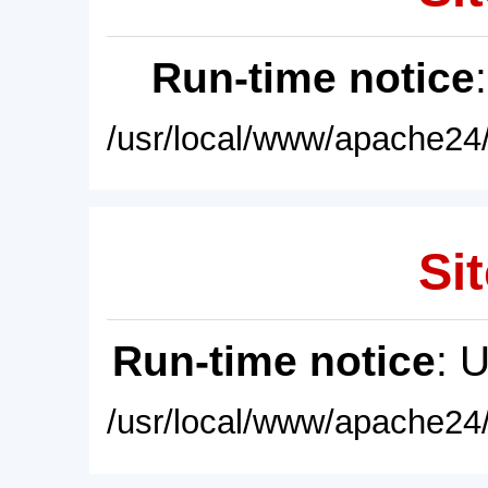
Run-time notice
/usr/local/www/apache24/
Sit
Run-time notice
: 
/usr/local/www/apache24/