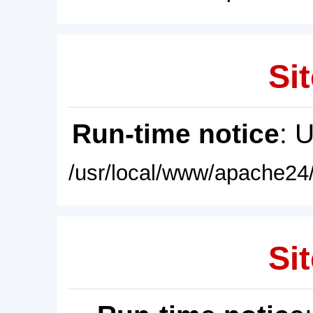
Sit
Run-time notice
: 
/usr/local/www/apache24/
Sit