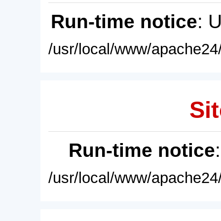
Run-time notice
: 
/usr/local/www/apache24/
Sit
Run-time notice
/usr/local/www/apache24/