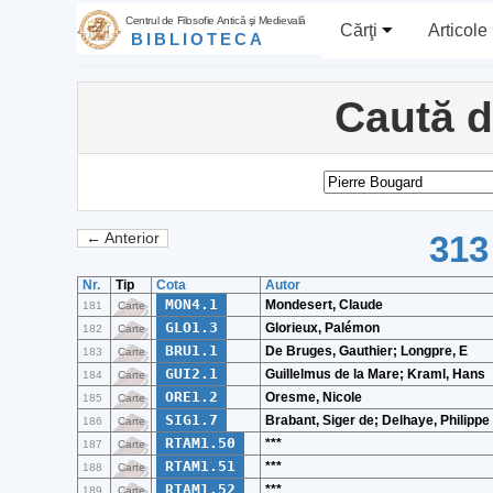
Centrul de Filosofie Antică şi Medievală
Cărţi
Articole
BIBLIOTECA
Caută 
313
← Anterior
Nr.
Tip
Cota
Autor
MON4.1
Mondesert, Claude
181
Carte
GLO1.3
Glorieux, Palémon
182
Carte
BRU1.1
De Bruges, Gauthier; Longpre, E
183
Carte
GUI2.1
Guillelmus de la Mare; Kraml, Hans
184
Carte
ORE1.2
Oresme, Nicole
185
Carte
SIG1.7
Brabant, Siger de; Delhaye, Philippe
186
Carte
RTAM1.50
***
187
Carte
RTAM1.51
***
188
Carte
RTAM1.52
***
189
Carte