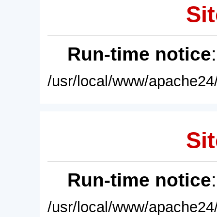
Sit
Run-time notice
/usr/local/www/apache24/
Sit
Run-time notice
/usr/local/www/apache24/