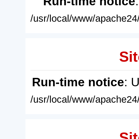
Run-time notice
/usr/local/www/apache24/
Sit
Run-time notice
: 
/usr/local/www/apache24/
Sit