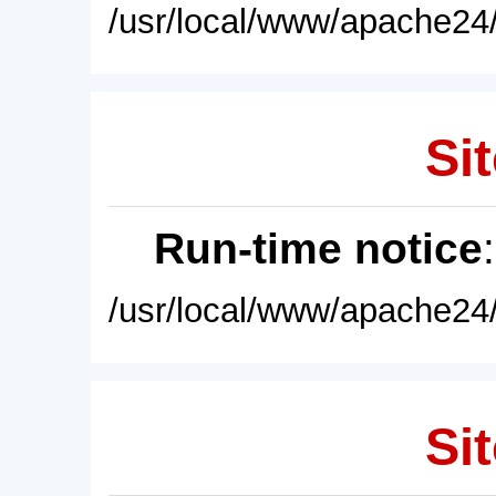
/usr/local/www/apache24/
Sit
Run-time notice
/usr/local/www/apache24/
Sit