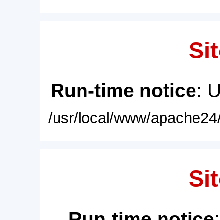
Sit
Run-time notice
: 
/usr/local/www/apache24/
Sit
Run-time notice