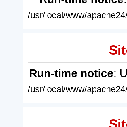
/usr/local/www/apache24/
Sit
Run-time notice
: 
/usr/local/www/apache24/
Sit