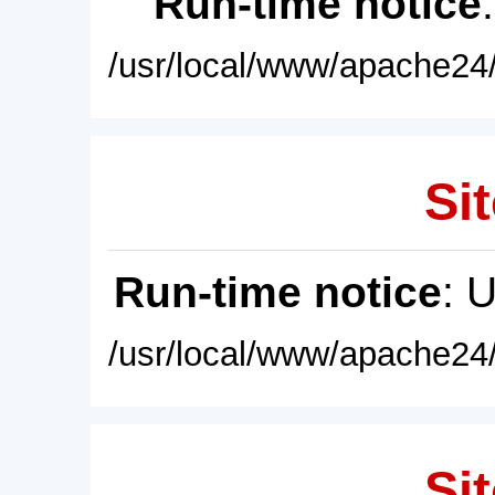
Run-time notice
/usr/local/www/apache24/
Sit
Run-time notice
: 
/usr/local/www/apache24/
Sit