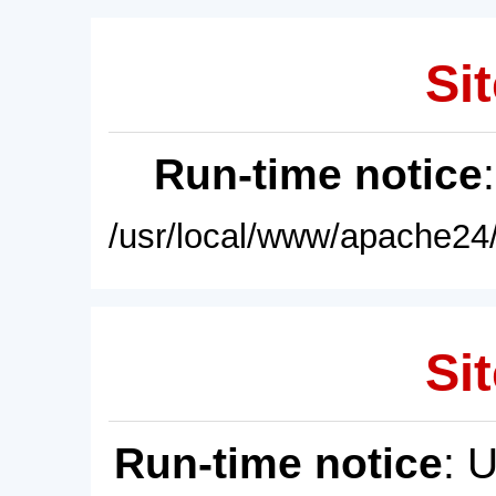
Sit
Run-time notice
/usr/local/www/apache24/
Sit
Run-time notice
: 