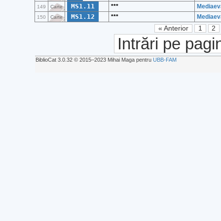
MS1.11
***
Mediaeva
149
Carte
MS1.12
***
Mediaeva
150
Carte
« Anterior
1
2
Intrări pe pagi
BiblioCat 3.0.32 © 2015‒2023 Mihai Maga pentru
UBB-FAM