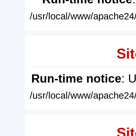
/usr/local/www/apache24/
Sit
Run-time notice
: 
/usr/local/www/apache24/
Sit