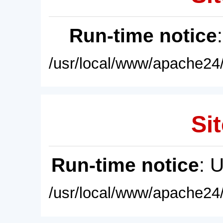
Run-time notice
/usr/local/www/apache24/
Sit
Run-time notice
: 
/usr/local/www/apache24/