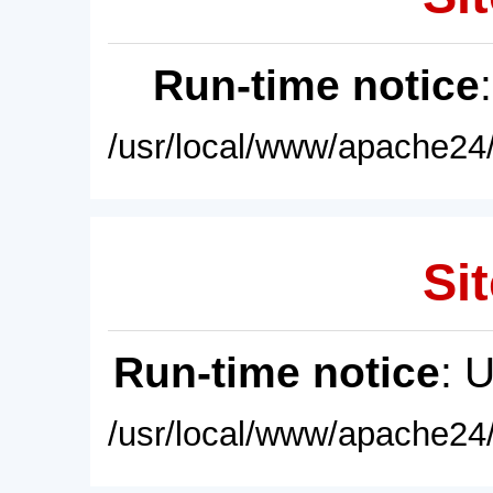
Run-time notice
/usr/local/www/apache24/
Sit
Run-time notice
: 
/usr/local/www/apache24/