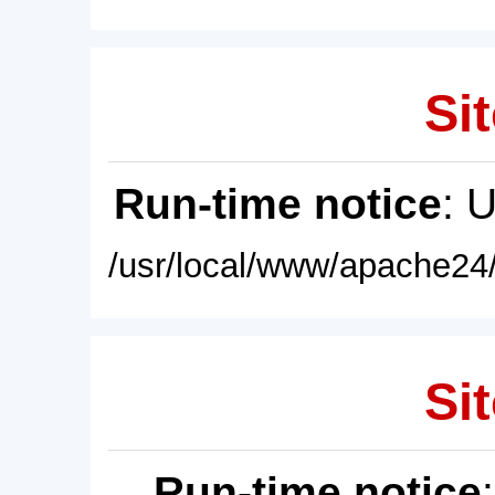
Sit
Run-time notice
: 
/usr/local/www/apache24/
Sit
Run-time notice