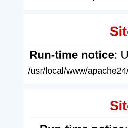
Sit
Run-time notice
: 
/usr/local/www/apache24/
Sit