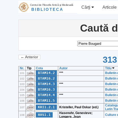
Centrul de Filosofie Antică şi Medievală
Cărţi
Articole
BIBLIOTECA
Caută 
313
← Anterior
Nr.
Tip
Cota
Autor
Titlu
BTAM14.2
***
Bulletin
101
Carte
BTAM16.2
Bulletin
102
Carte
BTAM14.3
***
Bulletin
103
Carte
BTAM16.3
Bulletin
104
Carte
BTAM14.4
***
Bulletin
105
Carte
BTAM11.5
Bulletin
106
Carte
Catalog
KRI1.2.1
Kristeller, Paul Oskar (ed.)
107
Carte
Latin Tr
Hasenohr, Genevieve;
HAS1.1
Culture e
108
Carte
Longere, Jean