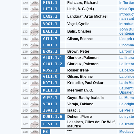
FIS1.1
Fishacre, Richard
In Terti
129
Carte
LIT1.1
Little, A. G. (ed.)
Initia O
130
Carte
Introduct
LAN2.1
Landgraf, Artur Michael
131
Carte
naissan
VOG1.1
Vogel, Cyrille
Introduc
132
Carte
John Dun
BAL1.1
Balic, Charles
133
Carte
centenar
GIL1.7
Gilson, Etienne
L'esprit
134
Carte
LHO1.1
L'homme 
135
Carte
BRO2.1
Brown, Peter
La forma
136
Carte
GLO1.1.1
Glorieux, Palémon
La litte
137
Carte
GLO1.1.2
Glorieux, Palemon
La litter
138
Carte
ROS2.1
Rosier, Irene
La paro
139
Carte
GIL1.8
Gilson, Etienne
La phil
140
Carte
KRI1.1
Kristeller, Paul Oskar
Latin Ma
141
Carte
Laurenti
MEE1.1
Meerseman, G.
142
Carte
Upsalen
GUY2.1
Guyot-Bachy, Isabelle
Le Memor
143
Carte
VER1.1
Veraja, Fabiano
Le origin
144
Carte
ISA1.1
Isaac, J.
Le Peri
145
Carte
DUH1.1.6
Duhem, Pierre
Le syst
146
Carte
Lessines, Gilles de; De Wulf,
LES1.1
Le Trait
147
Carte
Maurice
MS
***
Mediaeva
148
Carte