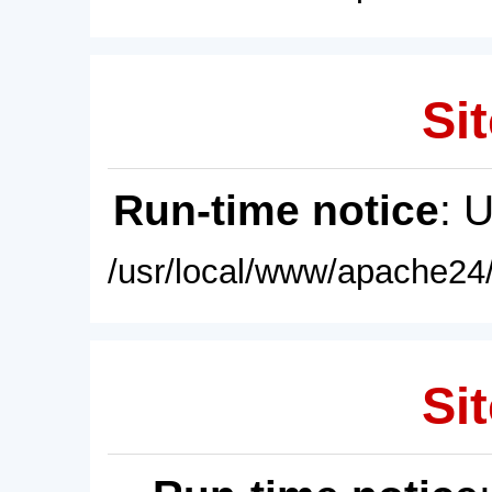
Sit
Run-time notice
: 
/usr/local/www/apache24/
Sit