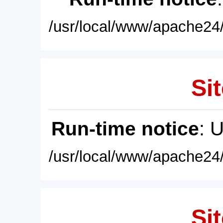
/usr/local/www/apache24/
Sit
Run-time notice
: 
/usr/local/www/apache24/
Sit