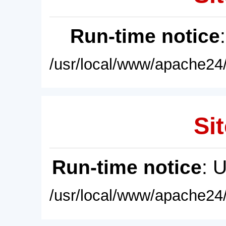
Run-time notice
/usr/local/www/apache24/
Sit
Run-time notice
: 
/usr/local/www/apache24/