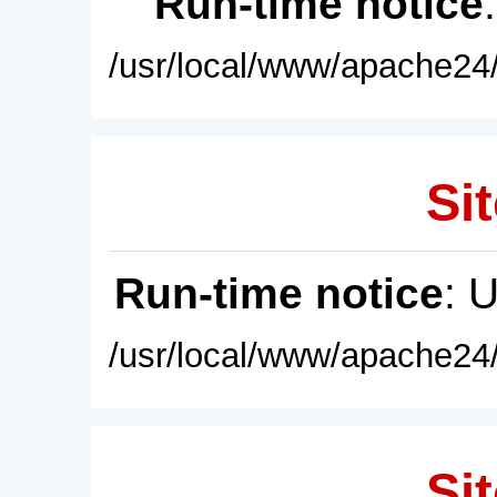
Run-time notice
/usr/local/www/apache24/
Sit
Run-time notice
: 
/usr/local/www/apache24/
Sit