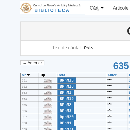
Centrul de Filosofie Antică şi Medievală
Cărţi
Articole
BIBLIOTECA
Text de căutat:
635
← Anterior
Nr.
Tip
Cota
Autor
T
BPhM15
***
551
Carte
BPhM18
***
552
Carte
BPhM1
***
553
Carte
BPhM19
***
554
Carte
BPhM2
***
555
Carte
BPhM3
***
556
Carte
BphM20
***
557
Carte
BPhM4
***
558
Carte
BPhM21
***
559
Carte