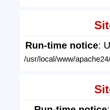
Sit
Run-time notice
: 
/usr/local/www/apache24/
Sit
Run-time notice