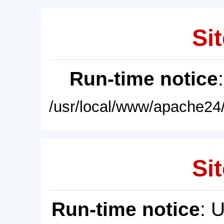
Sit
Run-time notice
/usr/local/www/apache24/
Sit
Run-time notice
: 