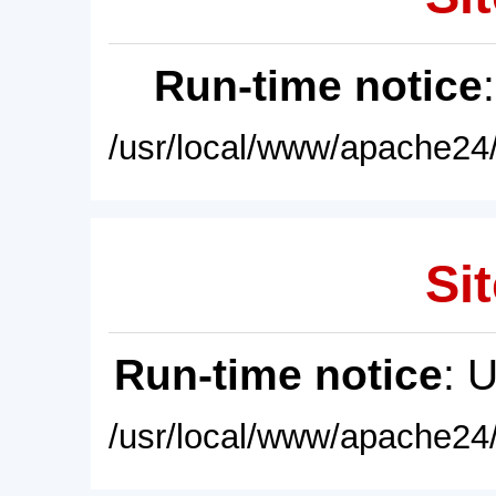
Run-time notice
/usr/local/www/apache24/
Sit
Run-time notice
: 
/usr/local/www/apache24/