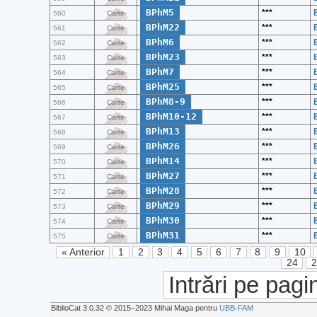
BPhM5
***
560
Carte
BPhM22
***
561
Carte
BPhM6
***
562
Carte
BPhM23
***
563
Carte
BPhM7
***
564
Carte
BPhM25
***
565
Carte
BPhM8-9
***
566
Carte
BPhM10-12
***
567
Carte
BPhM13
***
568
Carte
BPhM26
***
569
Carte
BPhM14
***
570
Carte
BPhM27
***
571
Carte
BPhM28
***
572
Carte
BPhM29
***
573
Carte
BPhM30
***
574
Carte
BPhM31
***
575
Carte
« Anterior
1
2
3
4
5
6
7
8
9
10
24
Intrări pe pagi
BiblioCat 3.0.32 © 2015‒2023 Mihai Maga pentru
UBB-FAM