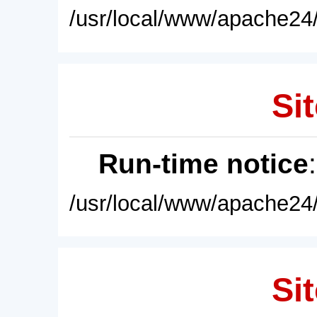
/usr/local/www/apache24/
Sit
Run-time notice
/usr/local/www/apache24/
Sit