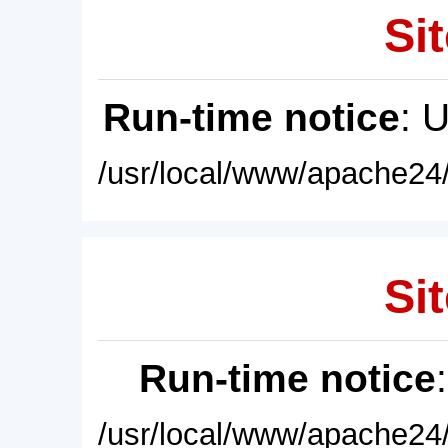
Sit
Run-time notice
: 
/usr/local/www/apache24/
Sit
Run-time notice
/usr/local/www/apache24/