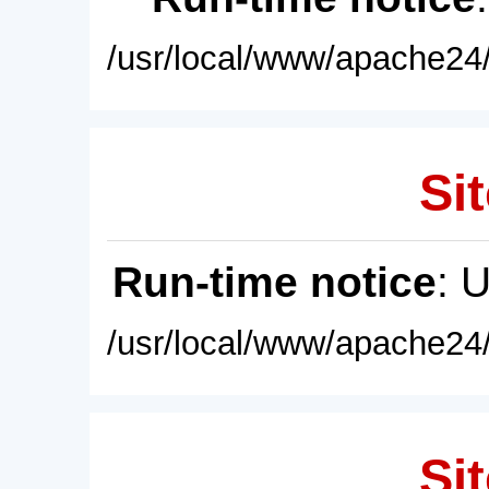
/usr/local/www/apache24/
Sit
Run-time notice
: 
/usr/local/www/apache24/
Sit