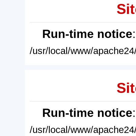
Sit
Run-time notice
/usr/local/www/apache24/
Sit
Run-time notice
/usr/local/www/apache24/