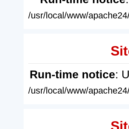
/usr/local/www/apache24/
Sit
Run-time notice
: 
/usr/local/www/apache24/
Sit