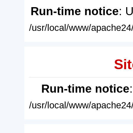
Run-time notice
: 
/usr/local/www/apache24/
Sit
Run-time notice
/usr/local/www/apache24/