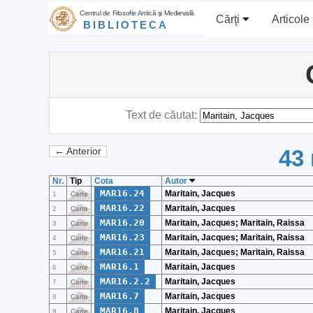
Centrul de Filosofie Antică şi Medievală
Cărţi
Articole
BIBLIOTECA
Text de căutat:
43 
← Anterior
Nr.
Tip
Cota
Autor
MAR16.24
Maritain, Jacques
1
Carte
MAR16.22
Maritain, Jacques
2
Carte
MAR16.20
Maritain, Jacques; Maritain, Raissa
3
Carte
MAR16.23
Maritain, Jacques; Maritain, Raissa
4
Carte
MAR16.21
Maritain, Jacques; Maritain, Raissa
5
Carte
MAR16.1
Maritain, Jacques
6
Carte
MAR16.2.2
Maritain, Jacques
7
Carte
MAR16.7
Maritain, Jacques
8
Carte
MAR16.8
Maritain, Jacques
9
Carte