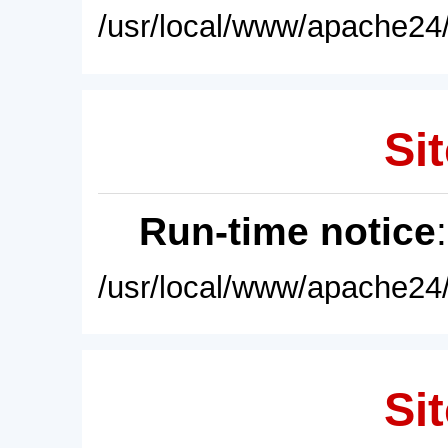
/usr/local/www/apache24/
Sit
Run-time notice
/usr/local/www/apache24/
Sit