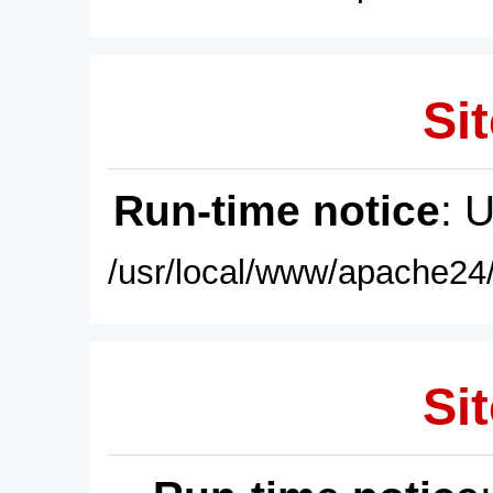
Sit
Run-time notice
: 
/usr/local/www/apache24/
Sit