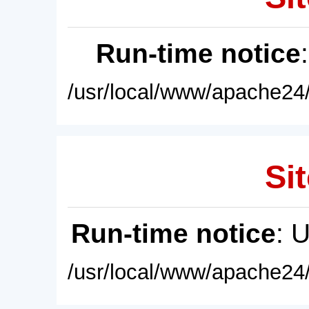
Run-time notice
/usr/local/www/apache24/
Sit
Run-time notice
: 
/usr/local/www/apache24/