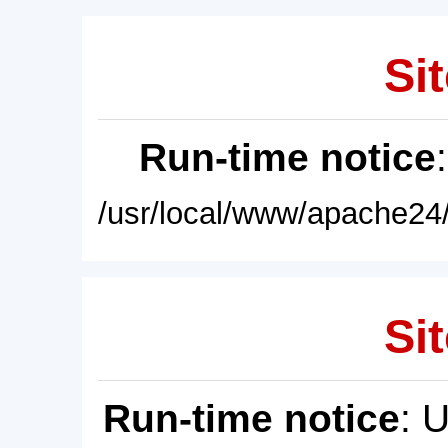
Sit
Run-time notice
/usr/local/www/apache24/
Sit
Run-time notice
: 