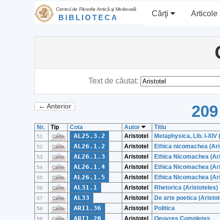
Centrul de Filosofie Antică şi Medievală
Cărţi
Articole
BIBLIOTECA
Text de căutat:
209
← Anterior
Nr.
Tip
Cota
Autor
Titlu
AL25.3.2
Aristotel
Metaphysica, Lib. I-XIV 
51
Carte
AL26.1.2
Aristotel
Ethica nicomachea (Ari
52
Carte
AL26.1.3
Aristotel
Ethica Nicomachea (Ari
53
Carte
AL26.1.4
Aristotel
Ethica Nicomachea (Ari
54
Carte
AL26.1.5
Aristotel
Ethica Nicomachea (Ari
55
Carte
AL31.1
Aristotel
Rhetorica (Aristoteles)
56
Carte
AL33
Aristotel
De arte poetica (Aristot
57
Carte
ARI1.36
Aristotel
Politica
58
Carte
ARI1.20
Aristotel
Oeuvres Completes
59
Carte