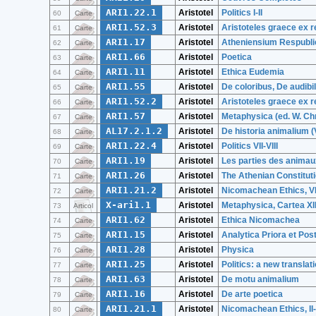
ARI1.22.1
Aristotel
Politics I-II
60
Carte
ARI1.52.3
Aristotel
Aristoteles graece ex r
61
Carte
ARI1.17
Aristotel
Atheniensium Respubli
62
Carte
ARI1.66
Aristotel
Poetica
63
Carte
ARI1.11
Aristotel
Ethica Eudemia
64
Carte
ARI1.55
Aristotel
De coloribus, De audib
65
Carte
ARI1.52.2
Aristotel
Aristoteles graece ex r
66
Carte
ARI1.57
Aristotel
Metaphysica (ed. W. Chr
67
Carte
AL17.2.1.2
Aristotel
De historia animalium (
68
Carte
ARI1.22.4
Aristotel
Politics VII-VIII
69
Carte
ARI1.19
Aristotel
Les parties des animau
70
Carte
ARI1.26
Aristotel
The Athenian Constitut
71
Carte
ARI1.21.2
Aristotel
Nicomachean Ethics, VII
72
Carte
X-ari1.1
Aristotel
Metaphysica, Cartea XII
73
Articol
ARI1.62
Aristotel
Ethica Nicomachea
74
Carte
ARI1.15
Aristotel
Analytica Priora et Pos
75
Carte
ARI1.28
Aristotel
Physica
76
Carte
ARI1.25
Aristotel
Politics: a new translat
77
Carte
ARI1.63
Aristotel
De motu animalium
78
Carte
ARI1.16
Aristotel
De arte poetica
79
Carte
ARI1.21.1
Aristotel
Nicomachean Ethics, II-
80
Carte