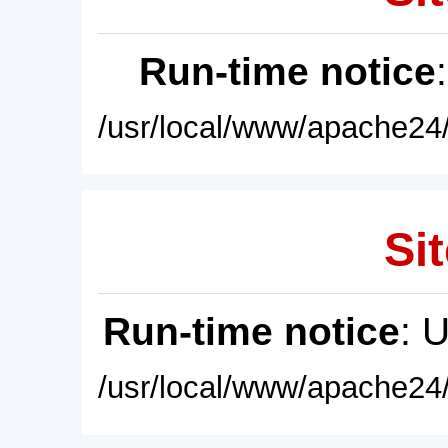
Run-time notice
/usr/local/www/apache24/
Sit
Run-time notice
: 
/usr/local/www/apache24/