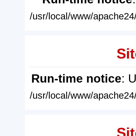
/usr/local/www/apache24/
Sit
Run-time notice
: 
/usr/local/www/apache24/
Sit