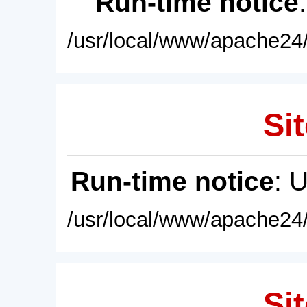
Run-time notice
/usr/local/www/apache24/
Sit
Run-time notice
: 
/usr/local/www/apache24/
Sit