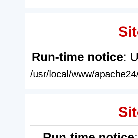
Sit
Run-time notice
: 
/usr/local/www/apache24/
Sit
Run-time notice