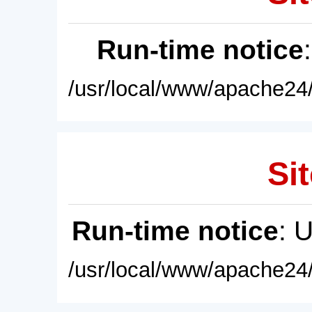
Run-time notice
/usr/local/www/apache24/
Sit
Run-time notice
: 
/usr/local/www/apache24/