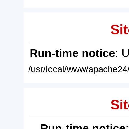
Sit
Run-time notice
: 
/usr/local/www/apache24/
Sit
Run-time notice