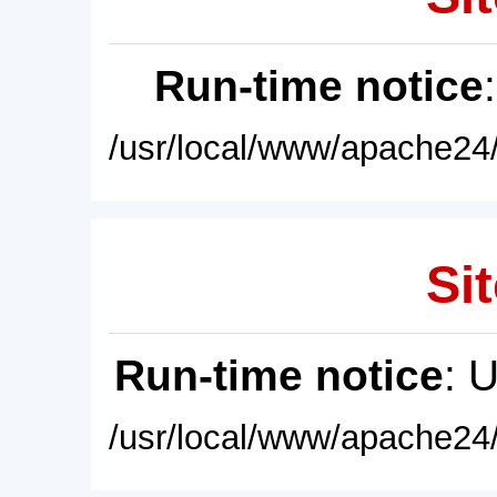
Run-time notice
/usr/local/www/apache24/
Sit
Run-time notice
: 
/usr/local/www/apache24/