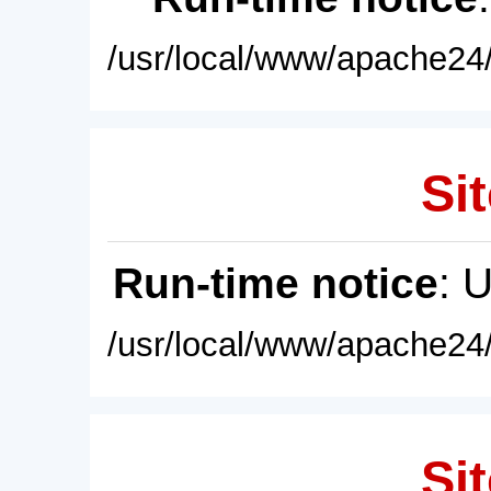
/usr/local/www/apache24/
Sit
Run-time notice
: 
/usr/local/www/apache24/
Sit