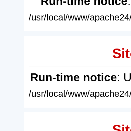
Run-time notice
/usr/local/www/apache24/
Sit
Run-time notice
: 
/usr/local/www/apache24/
Sit