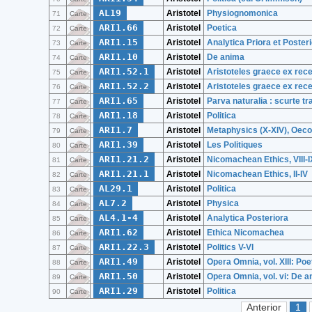
AL19
Aristotel
Physiognomonica
71
Carte
ARI1.66
Aristotel
Poetica
72
Carte
ARI1.15
Aristotel
Analytica Priora et Poster
73
Carte
ARI1.10
Aristotel
De anima
74
Carte
ARI1.52.1
Aristotel
Aristoteles graece ex rec
75
Carte
ARI1.52.2
Aristotel
Aristoteles graece ex rec
76
Carte
ARI1.65
Aristotel
Parva naturalia : scurte tra
77
Carte
ARI1.18
Aristotel
Politica
78
Carte
ARI1.7
Aristotel
Metaphysics (X-XIV), Oec
79
Carte
ARI1.39
Aristotel
Les Politiques
80
Carte
ARI1.21.2
Aristotel
Nicomachean Ethics, VIII-I
81
Carte
ARI1.21.1
Aristotel
Nicomachean Ethics, II-IV
82
Carte
AL29.1
Aristotel
Politica
83
Carte
AL7.2
Aristotel
Physica
84
Carte
AL4.1-4
Aristotel
Analytica Posteriora
85
Carte
ARI1.62
Aristotel
Ethica Nicomachea
86
Carte
ARI1.22.3
Aristotel
Politics V-VI
87
Carte
ARI1.49
Aristotel
Opera Omnia, vol. XIII: Po
88
Carte
ARI1.50
Aristotel
Opera Omnia, vol. vi: De a
89
Carte
ARI1.29
Aristotel
Politica
90
Carte
Anterior
1