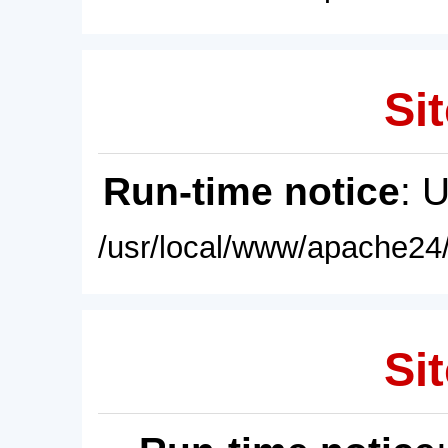
Sit
Run-time notice
: 
/usr/local/www/apache24/
Sit