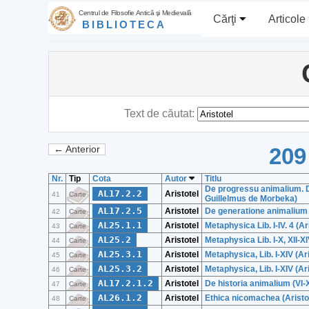
Centrul de Filosofie Antică şi Medievală
Cărţi
Articole
BIBLIOTECA
Text de căutat:
209
← Anterior
Nr.
Tip
Cota
Autor
Titlu
De progressu animalium. D
AL17.2.2
Aristotel
41
Carte
Guillelmus de Morbeka)
AL17.2.5
Aristotel
De generatione animalium 
42
Carte
AL25.1.1
Aristotel
Metaphysica Lib. I-IV. 4 (Ar
43
Carte
AL25.2
Aristotel
Metaphysica Lib. I-X, XII-XI
44
Carte
AL25.3.1
Aristotel
Metaphysica, Lib. I-XIV (Ar
45
Carte
AL25.3.2
Aristotel
Metaphysica, Lib. I-XIV (Ar
46
Carte
AL17.2.1.2
Aristotel
De historia animalium (VI-
47
Carte
AL26.1.2
Aristotel
Ethica nicomachea (Aristo
48
Carte