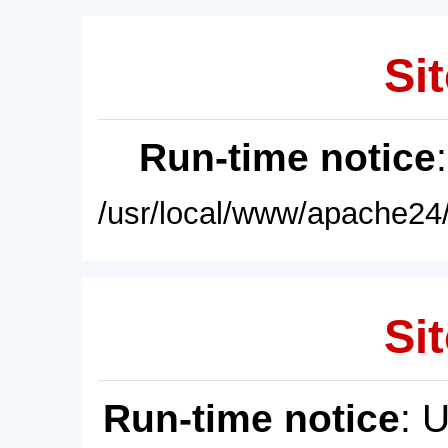
Sit
Run-time notice
/usr/local/www/apache24/
Sit
Run-time notice
: 