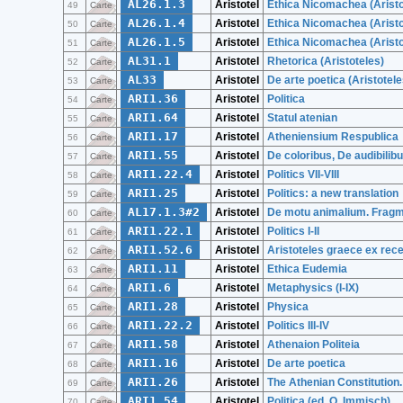
AL26.1.3
Aristotel
Ethica Nicomachea (Aristo
49
Carte
AL26.1.4
Aristotel
Ethica Nicomachea (Aristo
50
Carte
AL26.1.5
Aristotel
Ethica Nicomachea (Aristo
51
Carte
AL31.1
Aristotel
Rhetorica (Aristoteles)
52
Carte
AL33
Aristotel
De arte poetica (Aristotele
53
Carte
ARI1.36
Aristotel
Politica
54
Carte
ARI1.64
Aristotel
Statul atenian
55
Carte
ARI1.17
Aristotel
Atheniensium Respublica
56
Carte
ARI1.55
Aristotel
De coloribus, De audibili
57
Carte
ARI1.22.4
Aristotel
Politics VII-VIII
58
Carte
ARI1.25
Aristotel
Politics: a new translation
59
Carte
AL17.1.3#2
Aristotel
De motu animalium. Fragme
60
Carte
ARI1.22.1
Aristotel
Politics I-II
61
Carte
ARI1.52.6
Aristotel
Aristoteles graece ex rec
62
Carte
ARI1.11
Aristotel
Ethica Eudemia
63
Carte
ARI1.6
Aristotel
Metaphysics (I-IX)
64
Carte
ARI1.28
Aristotel
Physica
65
Carte
ARI1.22.2
Aristotel
Politics III-IV
66
Carte
ARI1.58
Aristotel
Athenaion Politeia
67
Carte
ARI1.16
Aristotel
De arte poetica
68
Carte
ARI1.26
Aristotel
The Athenian Constitution
69
Carte
ARI1.54
Aristotel
Politica (ed. O. Immisch)
70
Carte