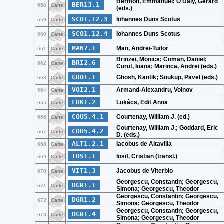
Bermon, Emmanuel; O'Daly, Gerard
BER13.1
658
Carte
(eds.)
SCO1.12.3
Iohannes Duns Scotus
659
Carte
SCO1.12.4
Iohannes Duns Scotus
660
Carte
MAN7.1
Man, Andrei-Tudor
661
Carte
Brinzei, Monica; Coman, Daniel;
BRI2.6
662
Carte
Curut, Ioana; Marinca, Andrei (eds.)
GHO1.1
Ghosh, Kantik; Soukup, Pavel (eds.)
663
Carte
VOI2.1
Armand-Alexandru, Voinov
664
Carte
LUK1.2
Lukács, Edit Anna
665
Carte
COU5.4.1
Courtenay, William J. (ed.)
666
Carte
Courtenay, William J.; Goddard, Eric
COU5.4.2
667
Carte
D. (eds.)
ALT1.2.1
Iacobus de Altavilla
668
Carte
IOS1.1
Iosif, Cristian (transl.)
669
Carte
VIT1.3
Jacobus de Viterbio
670
Carte
Georgescu, Constantin; Georgescu,
DGR1.1
671
Carte
Simona; Georgescu, Theodor
Georgescu, Constantin; Georgescu,
DGR1.2
672
Carte
Simona; Georgescu, Theodor
Georgescu, Constantin; Georgescu,
DGR1.4
673
Carte
Simona; Georgescu, Theodor