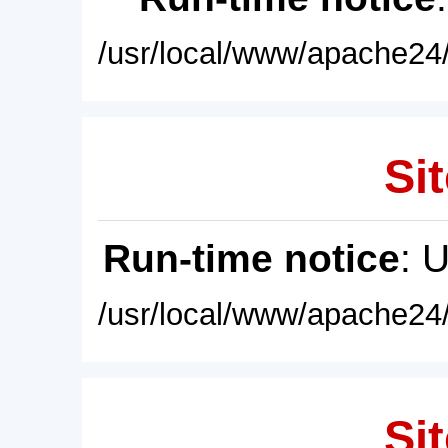
/usr/local/www/apache24/
Sit
Run-time notice
: 
/usr/local/www/apache24/
Sit