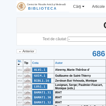
Centrul de Filosofie Antică şi Medievală
Cărţi
Articole
BIBLIOTECA
Text de căutat:
686
← Anterior
Nr.
Tip
Cota
Autor
ALV1.1
Alverny, Marie-Thérèse d'
651
Carte
GUI4.1
Guillaume de Saint-Thierry
652
Carte
BIBL1.16
Zerdoun Bat-Yehouda, Monique
653
Carte
Lusignan, Serge; Paulmier-Foucart,
LUS1.1
654
Carte
Monique (eds.)
BAMAT1.31
IRHT
655
Carte
BAMAT1.30
IRHT
656
Carte
BAMAT1.32
IRHT
657
Carte