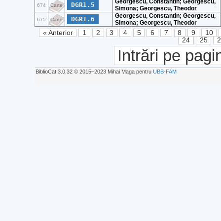
Georgescu, Constantin; Georgescu,
DGR1.5
674
Carte
Simona; Georgescu, Theodor
Georgescu, Constantin; Georgescu,
DGR1.6
675
Carte
Simona; Georgescu, Theodor
« Anterior
1
2
3
4
5
6
7
8
9
10
24
25
Intrări pe pagi
BiblioCat 3.0.32 © 2015‒2023 Mihai Maga pentru
UBB-FAM