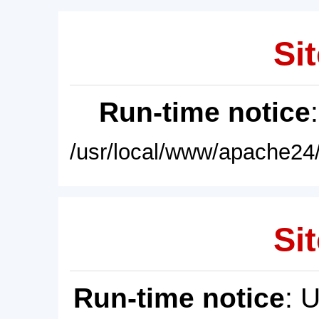
Sit
Run-time notice
/usr/local/www/apache24/
Sit
Run-time notice
: 