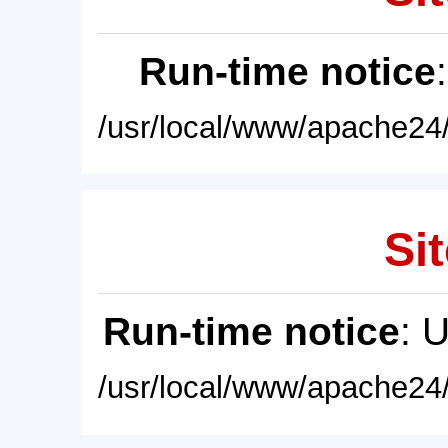
Run-time notice
/usr/local/www/apache24/
Sit
Run-time notice
: 
/usr/local/www/apache24/