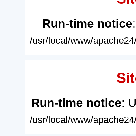
Run-time notice
/usr/local/www/apache24/
Sit
Run-time notice
: 
/usr/local/www/apache24/