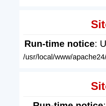
Sit
Run-time notice
: 
/usr/local/www/apache24/
Sit
Run-time notice