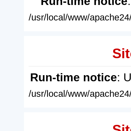
Run-time notice
/usr/local/www/apache24/
Sit
Run-time notice
: 
/usr/local/www/apache24/
Sit