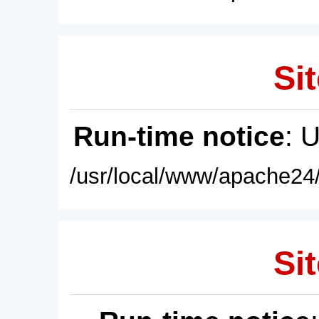
Sit
Run-time notice
: 
/usr/local/www/apache24/
Sit