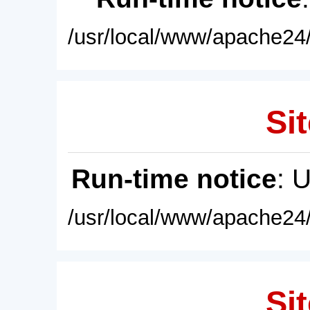
/usr/local/www/apache24/
Sit
Run-time notice
: 
/usr/local/www/apache24/
Sit