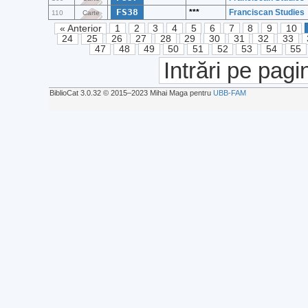
FS38
***
Franciscan Studies
110
Carte
« Anterior
1
2
3
4
5
6
7
8
9
10
24
25
26
27
28
29
30
31
32
33
47
48
49
50
51
52
53
54
55
Intrări pe pagi
BiblioCat 3.0.32 © 2015‒2023 Mihai Maga pentru
UBB-FAM