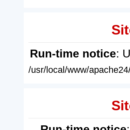
Sit
Run-time notice
: 
/usr/local/www/apache24/
Sit
Run-time notice