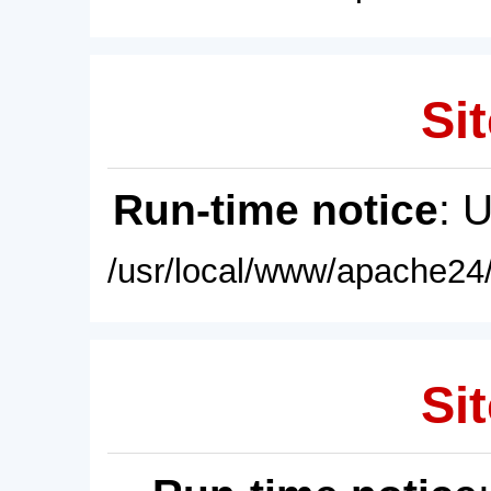
Sit
Run-time notice
: 
/usr/local/www/apache24/
Sit