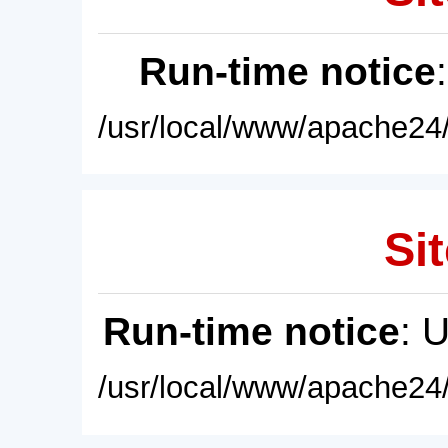
Run-time notice
/usr/local/www/apache24/
Sit
Run-time notice
: 
/usr/local/www/apache24/