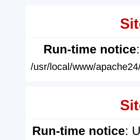
Sit
Run-time notice
/usr/local/www/apache24/
Sit
Run-time notice
: 