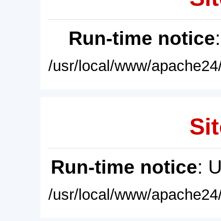
Run-time notice
/usr/local/www/apache24/
Sit
Run-time notice
: 
/usr/local/www/apache24/