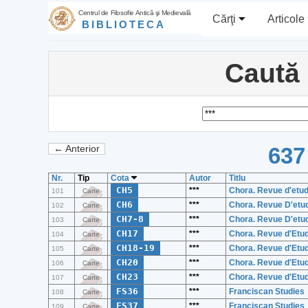
Centrul de Filosofie Antică şi Medievală
Cărţi
Articole
BIBLIOTECA
Caută
637
← Anterior
Nr.
Tip
Cota
Autor
Titlu
CH5
***
Chora. Revue d'etu
101
Carte
CH6
***
Chora. Revue D'etu
102
Carte
CH7-8
***
Chora. Revue D'etu
103
Carte
CH17
***
Chora. Revue d'Etu
104
Carte
CH18-19
***
Chora. Revue d'Etu
105
Carte
CH20
***
Chora. Revue d'Etu
106
Carte
CH23
***
Chora. Revue d'Etu
107
Carte
FS36
***
Franciscan Studies
108
Carte
FS37
***
Franciscan Studies
109
Carte