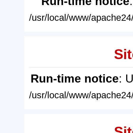
Run-time notice
/usr/local/www/apache24/
Sit
Run-time notice
: 
/usr/local/www/apache24/
Sit